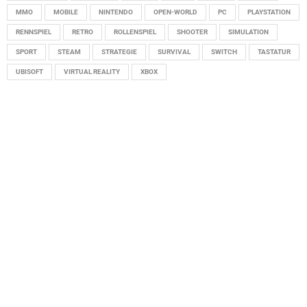
MMO
MOBILE
NINTENDO
OPEN-WORLD
PC
PLAYSTATION
RENNSPIEL
RETRO
ROLLENSPIEL
SHOOTER
SIMULATION
SPORT
STEAM
STRATEGIE
SURVIVAL
SWITCH
TASTATUR
UBISOFT
VIRTUAL REALITY
XBOX