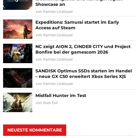
Showcase an
von
Hannes Linsbauer
Expeditions: Samurai startet im Early
Access auf Steam
von
Hannes Linsbauer
NC zeigt AION 2, CINDER CITY und Project
Bonfire bei der gamescom 2026
von
Hannes Linsbauer
SANDISK Optimus SSDs starten im Handel
– neue GX C50 erweitert Xbox Series X|S
von
Hannes Linsbauer
Mistfall Hunter im Test
von
Sven Evil
NEUESTE KOMMENTARE