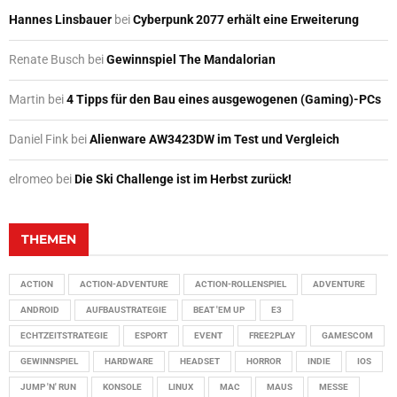
Hannes Linsbauer
bei
Cyberpunk 2077 erhält eine Erweiterung
Renate Busch
bei
Gewinnspiel The Mandalorian
Martin
bei
4 Tipps für den Bau eines ausgewogenen (Gaming)-PCs
Daniel Fink
bei
Alienware AW3423DW im Test und Vergleich
elromeo
bei
Die Ski Challenge ist im Herbst zurück!
THEMEN
ACTION
ACTION-ADVENTURE
ACTION-ROLLENSPIEL
ADVENTURE
ANDROID
AUFBAUSTRATEGIE
BEAT 'EM UP
E3
ECHTZEITSTRATEGIE
ESPORT
EVENT
FREE2PLAY
GAMESCOM
GEWINNSPIEL
HARDWARE
HEADSET
HORROR
INDIE
IOS
JUMP 'N' RUN
KONSOLE
LINUX
MAC
MAUS
MESSE