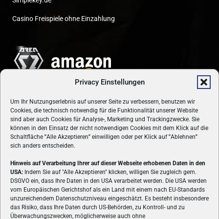
Simplekey.de
Casino Freispiele ohne Einzahlung
Privacy Einstellungen
Um Ihr Nutzungserlebnis auf unserer Seite zu verbessern, benutzen wir
Cookies, die technisch notwendig für die Funktionalität unserer Website
sind aber auch Cookies für Analyse-, Marketing und Trackingzwecke. Sie
können in den Einsatz der nicht notwendigen Cookies mit dem Klick auf die
Schaltfläche
"
Alle Akzeptieren
"
einwilligen oder per Klick auf
"
Ablehnen
"
sich anders entscheiden.
Hinweis auf Verarbeitung Ihrer auf dieser Webseite erhobenen Daten in den
USA:
Indem Sie auf "Alle Akzeptieren" klicken, willigen Sie zugleich gem.
ÜBER UNS
DSGVO ein, dass Ihre Daten in den USA verarbeitet werden. Die USA werden
vom Europäischen Gerichtshof als ein Land mit einem nach EU-Standards
VON GAMERN, FÜR GAMER! Gamers.at ist das älteste Online-
unzureichendem Datenschutzniveau eingeschätzt. Es besteht insbesondere
Spielemagazin Österreichs und bringt täglich aktuelle News,
das Risiko, dass Ihre Daten durch US-Behörden, zu Kontroll- und zu
Reviews und Videos zu PC- und Konsolenspielen, Gaming-
Überwachungszwecken, möglicherweise auch ohne