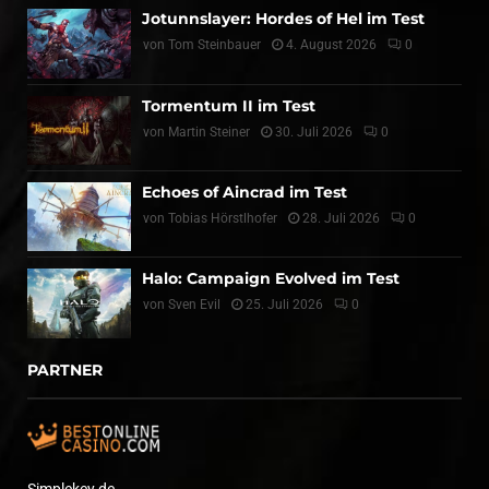
Jotunnslayer: Hordes of Hel im Test
von
Tom Steinbauer
4. August 2026
0
Tormentum II im Test
von
Martin Steiner
30. Juli 2026
0
Echoes of Aincrad im Test
von
Tobias Hörstlhofer
28. Juli 2026
0
Halo: Campaign Evolved im Test
von
Sven Evil
25. Juli 2026
0
PARTNER