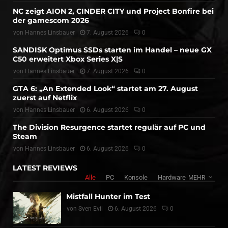
NC zeigt AION 2, CINDER CITY und Project Bonfire bei
der gamescom 2026
von
Hannes Linsbauer
7. August 2026
0
SANDISK Optimus SSDs starten im Handel – neue GX
C50 erweitert Xbox Series X|S
von
Hannes Linsbauer
7. August 2026
0
GTA 6: „An Extended Look“ startet am 27. August
zuerst auf Netflix
von
Hannes Linsbauer
6. August 2026
0
The Division Resurgence startet regulär auf PC und
Steam
von
Hannes Linsbauer
6. August 2026
0
LATEST REVIEWS
Alle
PC
Konsole
Hardware
MEHR
Mistfall Hunter im Test
von
Sven Evil
6. August 2026
0