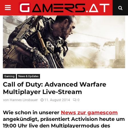
PRIMARY
MENU
Gaming
News & Updates
Call of Duty: Advanced Warfare
Multiplayer Live-Stream
von
Hannes Linsbauer
11. August 2014
0
Wie schon in unserer
News zur gamescom
angekündigt, präsentiert Activision heute um
19:00 Uhr live den Multiplayermodus des