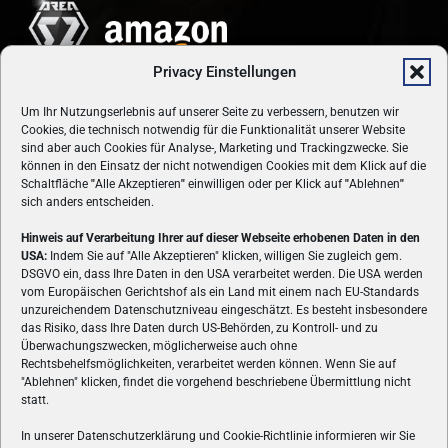
Privacy Einstellungen
Um Ihr Nutzungserlebnis auf unserer Seite zu verbessern, benutzen wir
Cookies, die technisch notwendig für die Funktionalität unserer Website
sind aber auch Cookies für Analyse-, Marketing und Trackingzwecke. Sie
können in den Einsatz der nicht notwendigen Cookies mit dem Klick auf die
Schaltfläche
"
Alle Akzeptieren
"
einwilligen oder per Klick auf
"
Ablehnen
"
sich anders entscheiden.
Hinweis auf Verarbeitung Ihrer auf dieser Webseite erhobenen Daten in den
USA:
Indem Sie auf "Alle Akzeptieren" klicken, willigen Sie zugleich gem.
ÜBER UNS
DSGVO ein, dass Ihre Daten in den USA verarbeitet werden. Die USA werden
vom Europäischen Gerichtshof als ein Land mit einem nach EU-Standards
VON GAMERN, FÜR GAMER! Gamers.at ist das älteste Online-
unzureichendem Datenschutzniveau eingeschätzt. Es besteht insbesondere
Spielemagazin Österreichs und bringt täglich aktuelle News,
das Risiko, dass Ihre Daten durch US-Behörden, zu Kontroll- und zu
Reviews und Videos zu PC- und Konsolenspielen, Gaming-
Überwachungszwecken, möglicherweise auch ohne
Rechtsbehelfsmöglichkeiten, verarbeitet werden können. Wenn Sie auf
Hardware und aus der Welt des e-Sport's.
"Ablehnen" klicken, findet die vorgehend beschriebene Übermittlung nicht
statt.
Schreib uns:
redaktion@gamers.at
In unserer Datenschutzerklärung und Cookie-Richtlinie informieren wir Sie