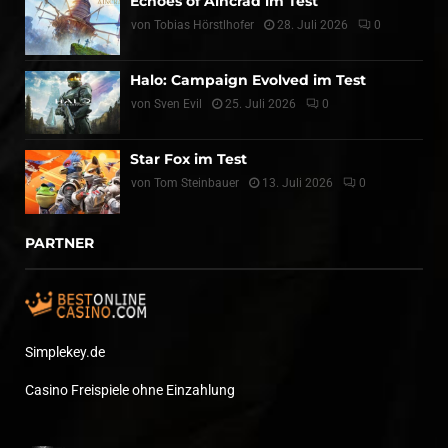
Echoes of Aincrad im Test
von
Tobias Hörstlhofer
28. Juli 2026
0
Halo: Campaign Evolved im Test
von
Sven Evil
25. Juli 2026
0
Star Fox im Test
von
Tom Steinbauer
13. Juli 2026
0
PARTNER
Simplekey.de
Casino Freispiele ohne Einzahlung