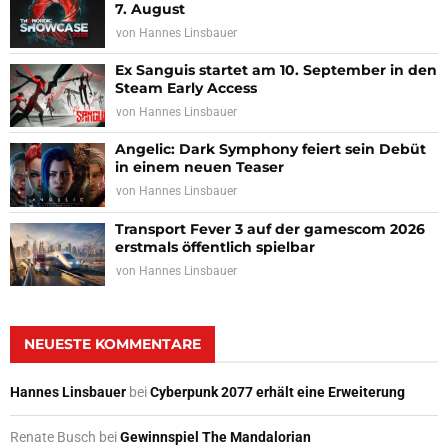
7. August
von
Hannes Linsbauer
Ex Sanguis startet am 10. September in den
Steam Early Access
von
Hannes Linsbauer
Angelic: Dark Symphony feiert sein Debüt
in einem neuen Teaser
von
Hannes Linsbauer
Transport Fever 3 auf der gamescom 2026
erstmals öffentlich spielbar
von
Hannes Linsbauer
NEUESTE KOMMENTARE
Hannes Linsbauer
bei
Cyberpunk 2077 erhält eine Erweiterung
Renate Busch
bei
Gewinnspiel The Mandalorian