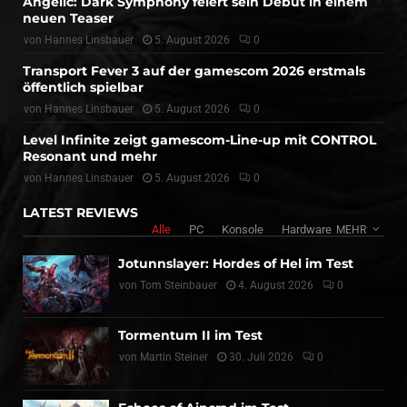
Angelic: Dark Symphony feiert sein Debüt in einem
neuen Teaser
von
Hannes Linsbauer
5. August 2026
0
Transport Fever 3 auf der gamescom 2026 erstmals
öffentlich spielbar
von
Hannes Linsbauer
5. August 2026
0
Level Infinite zeigt gamescom-Line-up mit CONTROL
Resonant und mehr
von
Hannes Linsbauer
5. August 2026
0
LATEST REVIEWS
Alle
PC
Konsole
Hardware
MEHR
Jotunnslayer: Hordes of Hel im Test
von
Tom Steinbauer
4. August 2026
0
Tormentum II im Test
von
Martin Steiner
30. Juli 2026
0