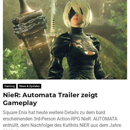
Gaming
News & Updates
NieR: Automata Trailer zeigt
Gameplay
Square Enix hat heute weitere Details zu dem bald
erscheinenden 3rd-Person Action-RPG NieR: AUTOMATA
enthüllt, dem Nachfolger des Kulthits NIER aus dem Jahre