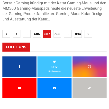
Corsair Gaming kündigt mit der Katar Gaming-Maus und den
MM300 Gaming-Mauspads heute die neueste Erweiterung
der Gaming-Produktfamilie an. Gaming-Maus Katar Design
und Ausstattung der Katar...
Seitennummerierung
1
…
686
687
688
…
834
der
Beiträge
FOLGE UNS
567
Followers