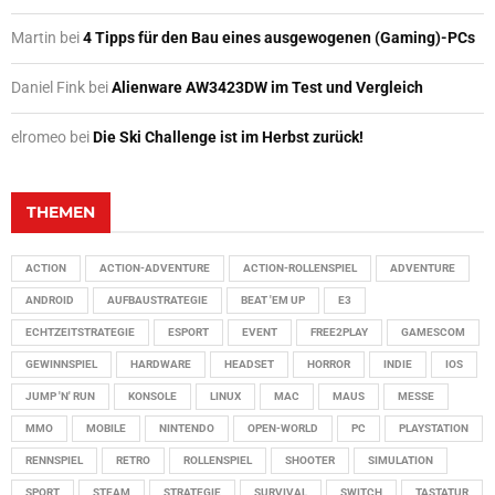
Martin
bei
4 Tipps für den Bau eines ausgewogenen (Gaming)-PCs
Daniel Fink
bei
Alienware AW3423DW im Test und Vergleich
elromeo
bei
Die Ski Challenge ist im Herbst zurück!
THEMEN
ACTION
ACTION-ADVENTURE
ACTION-ROLLENSPIEL
ADVENTURE
ANDROID
AUFBAUSTRATEGIE
BEAT 'EM UP
E3
ECHTZEITSTRATEGIE
ESPORT
EVENT
FREE2PLAY
GAMESCOM
GEWINNSPIEL
HARDWARE
HEADSET
HORROR
INDIE
IOS
JUMP 'N' RUN
KONSOLE
LINUX
MAC
MAUS
MESSE
MMO
MOBILE
NINTENDO
OPEN-WORLD
PC
PLAYSTATION
RENNSPIEL
RETRO
ROLLENSPIEL
SHOOTER
SIMULATION
SPORT
STEAM
STRATEGIE
SURVIVAL
SWITCH
TASTATUR