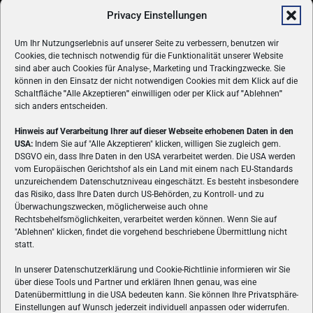
Privacy Einstellungen
Um Ihr Nutzungserlebnis auf unserer Seite zu verbessern, benutzen wir
Cookies, die technisch notwendig für die Funktionalität unserer Website
sind aber auch Cookies für Analyse-, Marketing und Trackingzwecke. Sie
können in den Einsatz der nicht notwendigen Cookies mit dem Klick auf die
Schaltfläche
"
Alle Akzeptieren
"
einwilligen oder per Klick auf
"
Ablehnen
"
sich anders entscheiden.
Hinweis auf Verarbeitung Ihrer auf dieser Webseite erhobenen Daten in den
USA:
Indem Sie auf "Alle Akzeptieren" klicken, willigen Sie zugleich gem.
ÜBER UNS
DSGVO ein, dass Ihre Daten in den USA verarbeitet werden. Die USA werden
vom Europäischen Gerichtshof als ein Land mit einem nach EU-Standards
VON GAMERN, FÜR GAMER! Gamers.at ist das älteste Online-
unzureichendem Datenschutzniveau eingeschätzt. Es besteht insbesondere
Spielemagazin Österreichs und bringt täglich aktuelle News,
das Risiko, dass Ihre Daten durch US-Behörden, zu Kontroll- und zu
Reviews und Videos zu PC- und Konsolenspielen, Gaming-
Überwachungszwecken, möglicherweise auch ohne
Hardware und aus der Welt des e-Sport's.
Rechtsbehelfsmöglichkeiten, verarbeitet werden können. Wenn Sie auf
"Ablehnen" klicken, findet die vorgehend beschriebene Übermittlung nicht
Schreib uns:
redaktion@gamers.at
statt.
In unserer Datenschutzerklärung und Cookie-Richtlinie informieren wir Sie
über diese Tools und Partner und erklären Ihnen genau, was eine
FOLGE UNS
Datenübermittlung in die USA bedeuten kann. Sie können Ihre Privatsphäre-
Einstellungen auf Wunsch jederzeit individuell anpassen oder widerrufen.