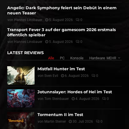
Angelic: Dark Symphony feiert sein Debüt in einem
neuen Teaser
von
Hannes Linsbauer
5. August 2026
0
Transport Fever 3 auf der gamescom 2026 erstmals
öffentlich spielbar
von
Hannes Linsbauer
5. August 2026
0
LATEST REVIEWS
Alle
PC
Konsole
Hardware
MEHR
Mistfall Hunter im Test
von
Sven Evil
6. August 2026
0
Jotunnslayer: Hordes of Hel im Test
von
Tom Steinbauer
4. August 2026
0
Tormentum II im Test
von
Martin Steiner
30. Juli 2026
0