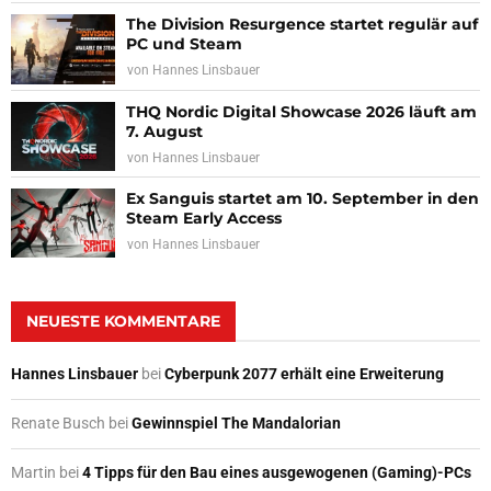
The Division Resurgence startet regulär auf
PC und Steam
von
Hannes Linsbauer
THQ Nordic Digital Showcase 2026 läuft am
7. August
von
Hannes Linsbauer
Ex Sanguis startet am 10. September in den
Steam Early Access
von
Hannes Linsbauer
NEUESTE KOMMENTARE
Hannes Linsbauer
bei
Cyberpunk 2077 erhält eine Erweiterung
Renate Busch
bei
Gewinnspiel The Mandalorian
Martin
bei
4 Tipps für den Bau eines ausgewogenen (Gaming)-PCs