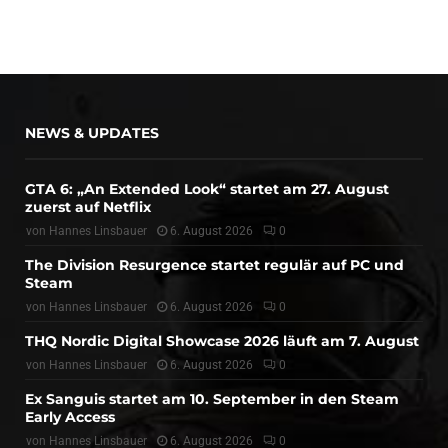
NEWS & UPDATES
GTA 6: „An Extended Look“ startet am 27. August
zuerst auf Netflix
von
Hannes Linsbauer
6. August 2026
0
The Division Resurgence startet regulär auf PC und
Steam
von
Hannes Linsbauer
6. August 2026
0
THQ Nordic Digital Showcase 2026 läuft am 7. August
von
Hannes Linsbauer
6. August 2026
0
Ex Sanguis startet am 10. September in den Steam
Early Access
von
Hannes Linsbauer
6. August 2026
0