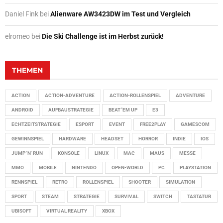
Daniel Fink
bei
Alienware AW3423DW im Test und Vergleich
elromeo
bei
Die Ski Challenge ist im Herbst zurück!
THEMEN
ACTION
ACTION-ADVENTURE
ACTION-ROLLENSPIEL
ADVENTURE
ANDROID
AUFBAUSTRATEGIE
BEAT 'EM UP
E3
ECHTZEITSTRATEGIE
ESPORT
EVENT
FREE2PLAY
GAMESCOM
GEWINNSPIEL
HARDWARE
HEADSET
HORROR
INDIE
IOS
JUMP 'N' RUN
KONSOLE
LINUX
MAC
MAUS
MESSE
MMO
MOBILE
NINTENDO
OPEN-WORLD
PC
PLAYSTATION
RENNSPIEL
RETRO
ROLLENSPIEL
SHOOTER
SIMULATION
SPORT
STEAM
STRATEGIE
SURVIVAL
SWITCH
TASTATUR
UBISOFT
VIRTUAL REALITY
XBOX