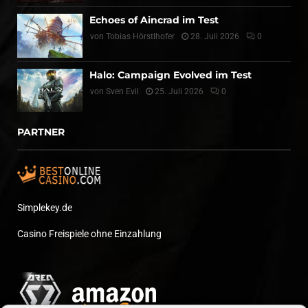
Echoes of Aincrad im Test
von
Tobias Hörstlhofer
28. Juli 2026
0
Halo: Campaign Evolved im Test
von
Sven Evil
25. Juli 2026
0
PARTNER
Simplekey.de
Casino Freispiele ohne Einzahlung