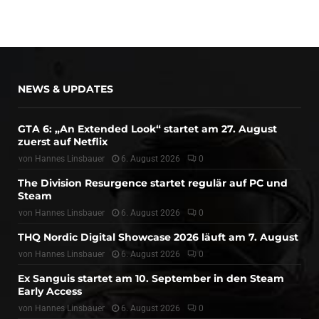
NEWS & UPDATES
GTA 6: „An Extended Look“ startet am 27. August
zuerst auf Netflix
von
Hannes Linsbauer
6. August 2026
0
The Division Resurgence startet regulär auf PC und
Steam
von
Hannes Linsbauer
6. August 2026
0
THQ Nordic Digital Showcase 2026 läuft am 7. August
von
Hannes Linsbauer
6. August 2026
0
Ex Sanguis startet am 10. September in den Steam
Early Access
von
Hannes Linsbauer
6. August 2026
0