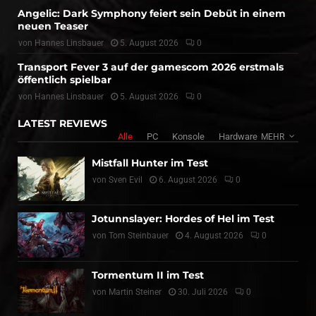
Angelic: Dark Symphony feiert sein Debüt in einem
neuen Teaser
von
Hannes Linsbauer
5. August 2026
0
Transport Fever 3 auf der gamescom 2026 erstmals
öffentlich spielbar
von
Hannes Linsbauer
5. August 2026
0
LATEST REVIEWS
Alle
PC
Konsole
Hardware
MEHR
Mistfall Hunter im Test
von
Sven Evil
6. August 2026
0
Jotunnslayer: Hordes of Hel im Test
von
Tom Steinbauer
4. August 2026
0
Tormentum II im Test
von
Martin Steiner
30. Juli 2026
0