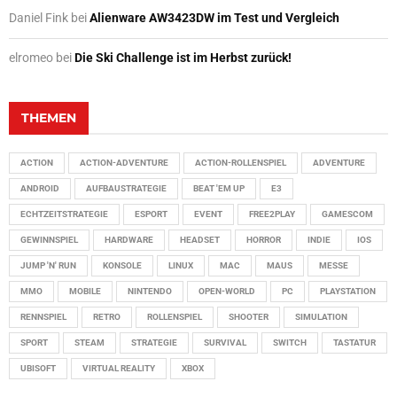
Daniel Fink
bei
Alienware AW3423DW im Test und Vergleich
elromeo
bei
Die Ski Challenge ist im Herbst zurück!
THEMEN
ACTION
ACTION-ADVENTURE
ACTION-ROLLENSPIEL
ADVENTURE
ANDROID
AUFBAUSTRATEGIE
BEAT 'EM UP
E3
ECHTZEITSTRATEGIE
ESPORT
EVENT
FREE2PLAY
GAMESCOM
GEWINNSPIEL
HARDWARE
HEADSET
HORROR
INDIE
IOS
JUMP 'N' RUN
KONSOLE
LINUX
MAC
MAUS
MESSE
MMO
MOBILE
NINTENDO
OPEN-WORLD
PC
PLAYSTATION
RENNSPIEL
RETRO
ROLLENSPIEL
SHOOTER
SIMULATION
SPORT
STEAM
STRATEGIE
SURVIVAL
SWITCH
TASTATUR
UBISOFT
VIRTUAL REALITY
XBOX