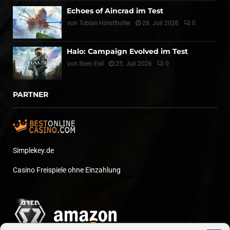
Echoes of Aincrad im Test
von
Tobias Hörstlhofer
28. Juli 2026
0
Halo: Campaign Evolved im Test
von
Sven Evil
25. Juli 2026
0
PARTNER
Simplekey.de
Casino Freispiele ohne Einzahlung