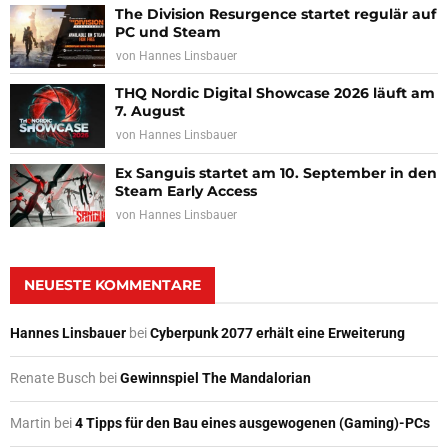
The Division Resurgence startet regulär auf
PC und Steam
von
Hannes Linsbauer
THQ Nordic Digital Showcase 2026 läuft am
7. August
von
Hannes Linsbauer
Ex Sanguis startet am 10. September in den
Steam Early Access
von
Hannes Linsbauer
NEUESTE KOMMENTARE
Hannes Linsbauer
bei
Cyberpunk 2077 erhält eine Erweiterung
Renate Busch
bei
Gewinnspiel The Mandalorian
Martin
bei
4 Tipps für den Bau eines ausgewogenen (Gaming)-PCs