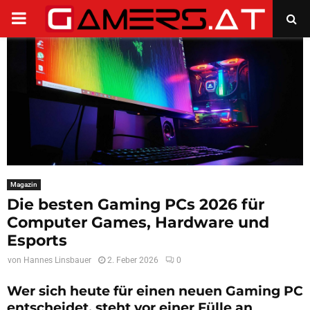
PRIMARY
MENU
Magazin
Die besten Gaming PCs 2026 für
Computer Games, Hardware und
Esports
von
Hannes Linsbauer
2. Feber 2026
0
Wer sich heute für einen neuen Gaming PC
entscheidet, steht vor einer Fülle an