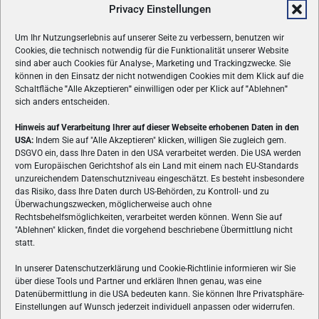
Privacy Einstellungen
Um Ihr Nutzungserlebnis auf unserer Seite zu verbessern, benutzen wir
Cookies, die technisch notwendig für die Funktionalität unserer Website
sind aber auch Cookies für Analyse-, Marketing und Trackingzwecke. Sie
können in den Einsatz der nicht notwendigen Cookies mit dem Klick auf die
Schaltfläche
"
Alle Akzeptieren
"
einwilligen oder per Klick auf
"
Ablehnen
"
sich anders entscheiden.
Hinweis auf Verarbeitung Ihrer auf dieser Webseite erhobenen Daten in den
USA:
Indem Sie auf "Alle Akzeptieren" klicken, willigen Sie zugleich gem.
ÜBER UNS
DSGVO ein, dass Ihre Daten in den USA verarbeitet werden. Die USA werden
vom Europäischen Gerichtshof als ein Land mit einem nach EU-Standards
VON GAMERN, FÜR GAMER! Gamers.at ist das älteste Online-
unzureichendem Datenschutzniveau eingeschätzt. Es besteht insbesondere
Spielemagazin Österreichs und bringt täglich aktuelle News,
das Risiko, dass Ihre Daten durch US-Behörden, zu Kontroll- und zu
Reviews und Videos zu PC- und Konsolenspielen, Gaming-
Überwachungszwecken, möglicherweise auch ohne
Rechtsbehelfsmöglichkeiten, verarbeitet werden können. Wenn Sie auf
Hardware und aus der Welt des e-Sport's.
"Ablehnen" klicken, findet die vorgehend beschriebene Übermittlung nicht
statt.
Schreib uns:
redaktion@gamers.at
In unserer Datenschutzerklärung und Cookie-Richtlinie informieren wir Sie
über diese Tools und Partner und erklären Ihnen genau, was eine
FOLGE UNS
Datenübermittlung in die USA bedeuten kann. Sie können Ihre Privatsphäre-
Einstellungen auf Wunsch jederzeit individuell anpassen oder widerrufen.