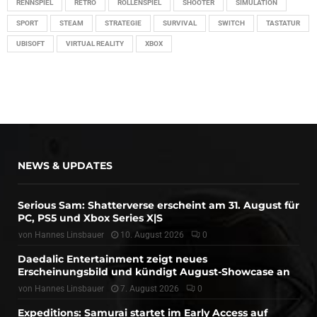
RENNSPIEL
RETRO
ROLLENSPIEL
SHOOTER
SIMULATION
SPORT
STEAM
STRATEGIE
SURVIVAL
SWITCH
TASTATUR
UBISOFT
VIRTUAL REALITY
XBOX
NEWS & UPDATES
Serious Sam: Shatterverse erscheint am 31. August für
PC, PS5 und Xbox Series X|S
von
Hannes Linsbauer
10. August 2026
0
Daedalic Entertainment zeigt neues
Erscheinungsbild und kündigt August-Showcase an
von
Hannes Linsbauer
7. August 2026
0
Expeditions: Samurai startet im Early Access auf