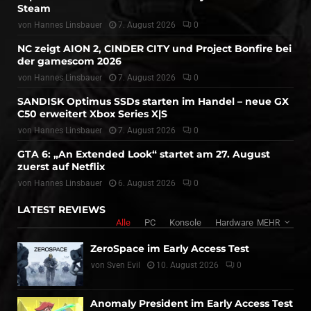
Steam
von
Hannes Linsbauer
7. August 2026
0
NC zeigt AION 2, CINDER CITY und Project Bonfire bei
der gamescom 2026
von
Hannes Linsbauer
7. August 2026
0
SANDISK Optimus SSDs starten im Handel – neue GX
C50 erweitert Xbox Series X|S
von
Hannes Linsbauer
7. August 2026
0
GTA 6: „An Extended Look“ startet am 27. August
zuerst auf Netflix
von
Hannes Linsbauer
6. August 2026
0
LATEST REVIEWS
Alle
PC
Konsole
Hardware
MEHR
ZeroSpace im Early Access Test
von
Sven Evil
10. August 2026
0
Anomaly President im Early Access Test