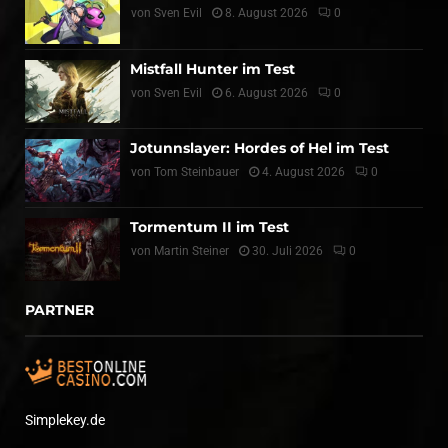
von
Sven Evil
8. August 2026
0
Mistfall Hunter im Test
von
Sven Evil
6. August 2026
0
Jotunnslayer: Hordes of Hel im Test
von
Tom Steinbauer
4. August 2026
0
Tormentum II im Test
von
Martin Steiner
30. Juli 2026
0
PARTNER
Simplekey.de