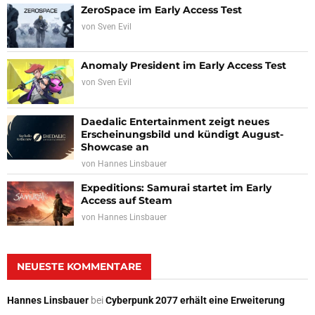
ZeroSpace im Early Access Test
von
Sven Evil
Anomaly President im Early Access Test
von
Sven Evil
Daedalic Entertainment zeigt neues
Erscheinungsbild und kündigt August-
Showcase an
von
Hannes Linsbauer
Expeditions: Samurai startet im Early
Access auf Steam
von
Hannes Linsbauer
NEUESTE KOMMENTARE
Hannes Linsbauer
bei
Cyberpunk 2077 erhält eine Erweiterung