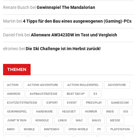
Renate Busch
bei
Gewinnspiel The Mandalorian
Martin
bei
4 Tipps für den Bau eines ausgewogenen (Gaming)-PCs
Daniel Fink
bei
Alienware AW3423DW im Test und Vergleich
elromeo
bei
Die Ski Challenge ist im Herbst zurück!
THEMEN
ACTION
ACTION-ADVENTURE
ACTION-ROLLENSPIEL
ADVENTURE
ANDROID
AUFBAUSTRATEGIE
BEAT 'EM UP
E3
ECHTZEITSTRATEGIE
ESPORT
EVENT
FREE2PLAY
GAMESCOM
GEWINNSPIEL
HARDWARE
HEADSET
HORROR
INDIE
IOS
JUMP 'N' RUN
KONSOLE
LINUX
MAC
MAUS
MESSE
MMO
MOBILE
NINTENDO
OPEN-WORLD
PC
PLAYSTATION