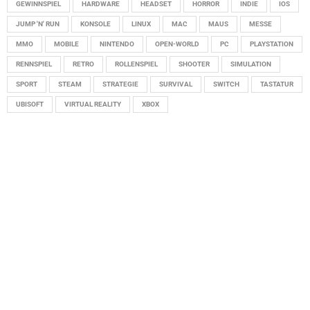
GEWINNSPIEL
HARDWARE
HEADSET
HORROR
INDIE
IOS
JUMP 'N' RUN
KONSOLE
LINUX
MAC
MAUS
MESSE
MMO
MOBILE
NINTENDO
OPEN-WORLD
PC
PLAYSTATION
RENNSPIEL
RETRO
ROLLENSPIEL
SHOOTER
SIMULATION
SPORT
STEAM
STRATEGIE
SURVIVAL
SWITCH
TASTATUR
UBISOFT
VIRTUAL REALITY
XBOX