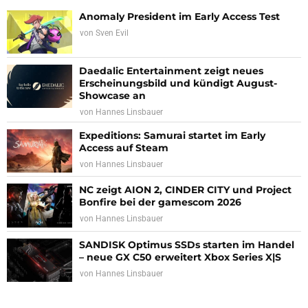
Anomaly President im Early Access Test
von
Sven Evil
Daedalic Entertainment zeigt neues
Erscheinungsbild und kündigt August-
Showcase an
von
Hannes Linsbauer
Expeditions: Samurai startet im Early
Access auf Steam
von
Hannes Linsbauer
NC zeigt AION 2, CINDER CITY und Project
Bonfire bei der gamescom 2026
von
Hannes Linsbauer
SANDISK Optimus SSDs starten im Handel
– neue GX C50 erweitert Xbox Series X|S
von
Hannes Linsbauer