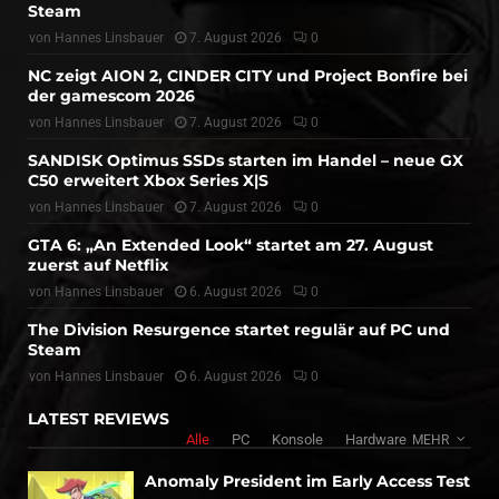
Steam
von
Hannes Linsbauer
7. August 2026
0
NC zeigt AION 2, CINDER CITY und Project Bonfire bei
der gamescom 2026
von
Hannes Linsbauer
7. August 2026
0
SANDISK Optimus SSDs starten im Handel – neue GX
C50 erweitert Xbox Series X|S
von
Hannes Linsbauer
7. August 2026
0
GTA 6: „An Extended Look“ startet am 27. August
zuerst auf Netflix
von
Hannes Linsbauer
6. August 2026
0
The Division Resurgence startet regulär auf PC und
Steam
von
Hannes Linsbauer
6. August 2026
0
LATEST REVIEWS
Alle
PC
Konsole
Hardware
MEHR
Anomaly President im Early Access Test