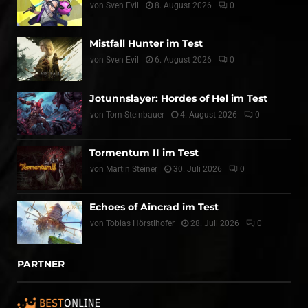
von
Sven Evil
8. August 2026
0
Mistfall Hunter im Test
von
Sven Evil
6. August 2026
0
Jotunnslayer: Hordes of Hel im Test
von
Tom Steinbauer
4. August 2026
0
Tormentum II im Test
von
Martin Steiner
30. Juli 2026
0
Echoes of Aincrad im Test
von
Tobias Hörstlhofer
28. Juli 2026
0
PARTNER