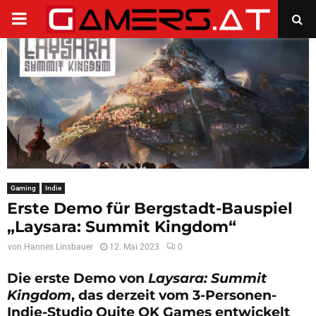
PRIMARY
MENU
Gaming
Indie
Erste Demo für Bergstadt-Bauspiel
„Laysara: Summit Kingdom“
von
Hannes Linsbauer
12. Mai 2023
0
Die erste Demo von
Laysara: Summit
Kingdom
, das derzeit vom 3-Personen-
Indie-Studio Quite OK Games entwickelt