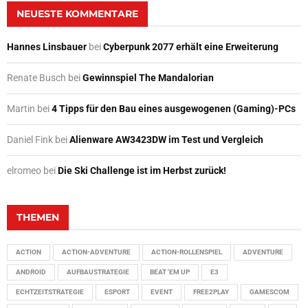
NEUESTE KOMMENTARE
Hannes Linsbauer
bei
Cyberpunk 2077 erhält eine Erweiterung
Renate Busch
bei
Gewinnspiel The Mandalorian
Martin
bei
4 Tipps für den Bau eines ausgewogenen (Gaming)-PCs
Daniel Fink
bei
Alienware AW3423DW im Test und Vergleich
elromeo
bei
Die Ski Challenge ist im Herbst zurück!
THEMEN
ACTION
ACTION-ADVENTURE
ACTION-ROLLENSPIEL
ADVENTURE
ANDROID
AUFBAUSTRATEGIE
BEAT 'EM UP
E3
ECHTZEITSTRATEGIE
ESPORT
EVENT
FREE2PLAY
GAMESCOM