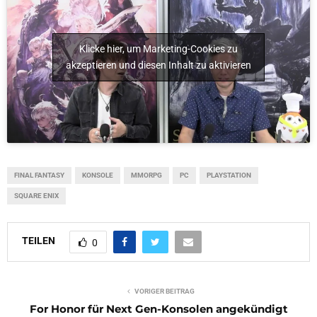
Klicke hier, um Marketing-Cookies zu
akzeptieren und diesen Inhalt zu aktivieren
FINAL FANTASY
KONSOLE
MMORPG
PC
PLAYSTATION
SQUARE ENIX
TEILEN
0
VORIGER BEITRAG
For Honor für Next Gen-Konsolen angekündigt