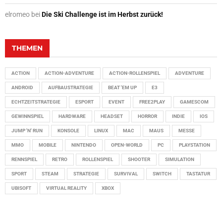
elromeo
bei
Die Ski Challenge ist im Herbst zurück!
THEMEN
ACTION
ACTION-ADVENTURE
ACTION-ROLLENSPIEL
ADVENTURE
ANDROID
AUFBAUSTRATEGIE
BEAT 'EM UP
E3
ECHTZEITSTRATEGIE
ESPORT
EVENT
FREE2PLAY
GAMESCOM
GEWINNSPIEL
HARDWARE
HEADSET
HORROR
INDIE
IOS
JUMP 'N' RUN
KONSOLE
LINUX
MAC
MAUS
MESSE
MMO
MOBILE
NINTENDO
OPEN-WORLD
PC
PLAYSTATION
RENNSPIEL
RETRO
ROLLENSPIEL
SHOOTER
SIMULATION
SPORT
STEAM
STRATEGIE
SURVIVAL
SWITCH
TASTATUR
UBISOFT
VIRTUAL REALITY
XBOX