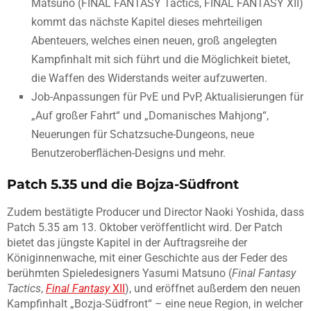
Matsuno (FINAL FANTASY Tactics, FINAL FANTASY XII)
kommt das nächste Kapitel dieses mehrteiligen
Abenteuers, welches einen neuen, groß angelegten
Kampfinhalt mit sich führt und die Möglichkeit bietet,
die Waffen des Widerstands weiter aufzuwerten.
Job-Anpassungen für PvE und PvP, Aktualisierungen für
„Auf großer Fahrt“ und „Domanisches Mahjong“,
Neuerungen für Schatzsuche-Dungeons, neue
Benutzeroberflächen-Designs und mehr.
Patch 5.35 und die Bojza-Südfront
Zudem bestätigte Producer und Director Naoki Yoshida, dass
Patch 5.35 am 13. Oktober veröffentlicht wird. Der Patch
bietet das jüngste Kapitel in der Auftragsreihe der
Königinnenwache, mit einer Geschichte aus der Feder des
berühmten Spieledesigners Yasumi Matsuno (
Final Fantasy
Tactics
,
Final Fantasy
XII
), und eröffnet außerdem den neuen
Kampfinhalt „Bozja-Südfront“ – eine neue Region, in welcher