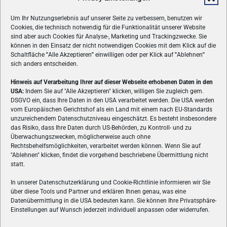
Um Ihr Nutzungserlebnis auf unserer Seite zu verbessern, benutzen wir
Cookies, die technisch notwendig für die Funktionalität unserer Website
sind aber auch Cookies für Analyse-, Marketing und Trackingzwecke. Sie
können in den Einsatz der nicht notwendigen Cookies mit dem Klick auf die
Schaltfläche
"
Alle Akzeptieren
"
einwilligen oder per Klick auf
"
Ablehnen
"
sich anders entscheiden.
Hinweis auf Verarbeitung Ihrer auf dieser Webseite erhobenen Daten in den
USA:
Indem Sie auf "Alle Akzeptieren" klicken, willigen Sie zugleich gem.
ÜBER UNS
DSGVO ein, dass Ihre Daten in den USA verarbeitet werden. Die USA werden
vom Europäischen Gerichtshof als ein Land mit einem nach EU-Standards
VON GAMERN, FÜR GAMER! Gamers.at ist das älteste Online-
unzureichendem Datenschutzniveau eingeschätzt. Es besteht insbesondere
Spielemagazin Österreichs und bringt täglich aktuelle News,
das Risiko, dass Ihre Daten durch US-Behörden, zu Kontroll- und zu
Reviews und Videos zu PC- und Konsolenspielen, Gaming-
Überwachungszwecken, möglicherweise auch ohne
Hardware und aus der Welt des e-Sport's.
Rechtsbehelfsmöglichkeiten, verarbeitet werden können. Wenn Sie auf
"Ablehnen" klicken, findet die vorgehend beschriebene Übermittlung nicht
Schreib uns:
redaktion@gamers.at
statt.
In unserer Datenschutzerklärung und Cookie-Richtlinie informieren wir Sie
über diese Tools und Partner und erklären Ihnen genau, was eine
FOLGE UNS
Datenübermittlung in die USA bedeuten kann. Sie können Ihre Privatsphäre-
Einstellungen auf Wunsch jederzeit individuell anpassen oder widerrufen.