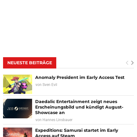
NEUESTE BEITRÄGE
Anomaly President im Early Access Test
von
Sven Evil
Daedalic Entertainment zeigt neues
Erscheinungsbild und kündigt August-
Showcase an
von
Hannes Linsbauer
Expeditions: Samurai startet im Early
Access auf Steam