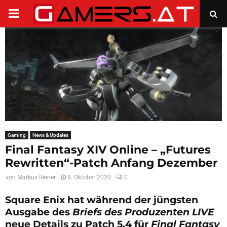
PRIMARY
MENU
Gaming
News & Updates
Final Fantasy XIV Online – „Futures
Rewritten“-Patch Anfang Dezember
von
Markus Reiner
9. Oktober 2020
0
Square Enix hat während der jüngsten
Ausgabe des
Briefs des Produzenten LIVE
neue Details zu Patch 5.4 für
Final Fantasy