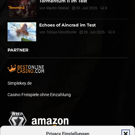
Tormentum II im Test
von
Martin Steiner
30. Juli 2026
0
Echoes of Aincrad im Test
von
Tobias Hörstlhofer
28. Juli 2026
0
PARTNER
Simplekey.de
Casino Freispiele ohne Einzahlung
Privacy Einstellungen