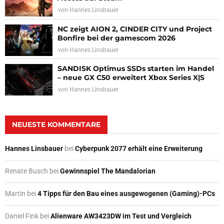
von
Hannes Linsbauer
NC zeigt AION 2, CINDER CITY und Project
Bonfire bei der gamescom 2026
von
Hannes Linsbauer
SANDISK Optimus SSDs starten im Handel
– neue GX C50 erweitert Xbox Series X|S
von
Hannes Linsbauer
NEUESTE KOMMENTARE
Hannes Linsbauer
bei
Cyberpunk 2077 erhält eine Erweiterung
Renate Busch
bei
Gewinnspiel The Mandalorian
Martin
bei
4 Tipps für den Bau eines ausgewogenen (Gaming)-PCs
Daniel Fink
bei
Alienware AW3423DW im Test und Vergleich