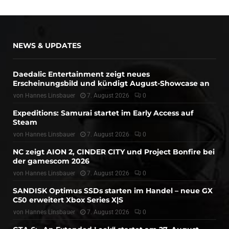
NEWS & UPDATES
Daedalic Entertainment zeigt neues
Erscheinungsbild und kündigt August-Showcase an
von
Hannes Linsbauer
7. August 2026
0
Expeditions: Samurai startet im Early Access auf
Steam
von
Hannes Linsbauer
7. August 2026
0
NC zeigt AION 2, CINDER CITY und Project Bonfire bei
der gamescom 2026
von
Hannes Linsbauer
7. August 2026
0
SANDISK Optimus SSDs starten im Handel – neue GX
C50 erweitert Xbox Series X|S
von
Hannes Linsbauer
7. August 2026
0