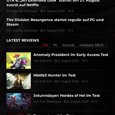
GTA 6: „An Extended Look“ startet am 27. August
zuerst auf Netflix
von
Hannes Linsbauer
6. August 2026
0
The Division Resurgence startet regulär auf PC und
Steam
von
Hannes Linsbauer
6. August 2026
0
LATEST REVIEWS
Alle
PC
Konsole
Hardware
MEHR
Anomaly President im Early Access Test
von
Sven Evil
8. August 2026
0
Mistfall Hunter im Test
von
Sven Evil
6. August 2026
0
Jotunnslayer: Hordes of Hel im Test
von
Tom Steinbauer
4. August 2026
0