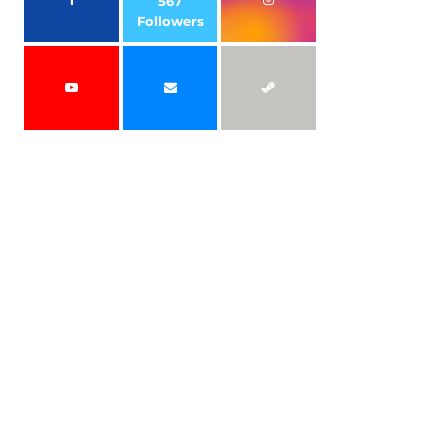
567
Followers