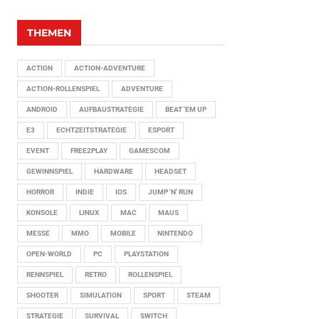
THEMEN
ACTION
ACTION-ADVENTURE
ACTION-ROLLENSPIEL
ADVENTURE
ANDROID
AUFBAUSTRATEGIE
BEAT 'EM UP
E3
ECHTZEITSTRATEGIE
ESPORT
EVENT
FREE2PLAY
GAMESCOM
GEWINNSPIEL
HARDWARE
HEADSET
HORROR
INDIE
IOS
JUMP 'N' RUN
KONSOLE
LINUX
MAC
MAUS
MESSE
MMO
MOBILE
NINTENDO
OPEN-WORLD
PC
PLAYSTATION
RENNSPIEL
RETRO
ROLLENSPIEL
SHOOTER
SIMULATION
SPORT
STEAM
STRATEGIE
SURVIVAL
SWITCH