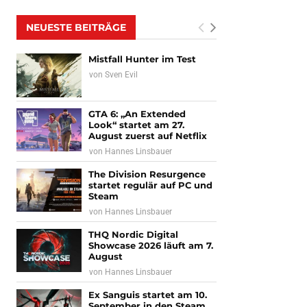
NEUESTE BEITRÄGE
Mistfall Hunter im Test
von
Sven Evil
GTA 6: „An Extended
Look“ startet am 27.
August zuerst auf Netflix
von
Hannes Linsbauer
The Division Resurgence
startet regulär auf PC und
Steam
von
Hannes Linsbauer
THQ Nordic Digital
Showcase 2026 läuft am 7.
August
von
Hannes Linsbauer
Ex Sanguis startet am 10.
September in den Steam