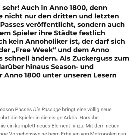
 sehr! Auch in Anno 1800, denn
ge
nicht nur
den dritten und letzten
Passes veröffentlicht
,
sondern auch
 Spieler ihre Städte festlich
 kein Annoholiker ist, der darf sich
 der „Free Week“ und dem Anno
as schnell ändern. Als Zuckerguss zum
darüber hinaus Season- und
 Anno 1800 unter unseren Lesern
 Season Passes
Die Passage
bringt eine völlig neue
ührt die Spieler in die eisige Arktis. Harsche
is ein komplett neues Element hinzu. Mit dem neuen
erige Vorgehensweise beim Erbauen von Metropolen nun