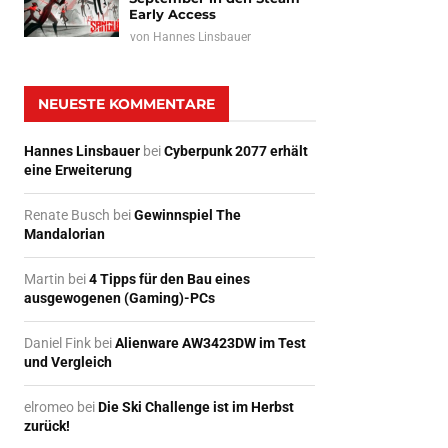
Early Access
von
Hannes Linsbauer
NEUESTE KOMMENTARE
Hannes Linsbauer
bei
Cyberpunk 2077 erhält
eine Erweiterung
Renate Busch
bei
Gewinnspiel The
Mandalorian
Martin
bei
4 Tipps für den Bau eines
ausgewogenen (Gaming)-PCs
Daniel Fink
bei
Alienware AW3423DW im Test
und Vergleich
elromeo
bei
Die Ski Challenge ist im Herbst
zurück!