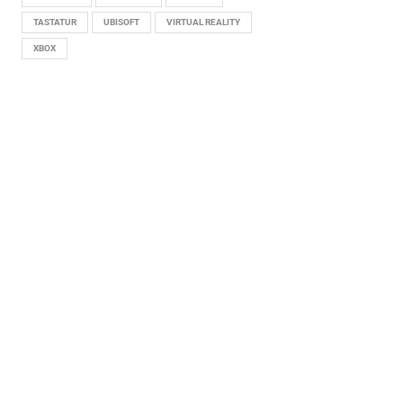
TASTATUR
UBISOFT
VIRTUAL REALITY
XBOX