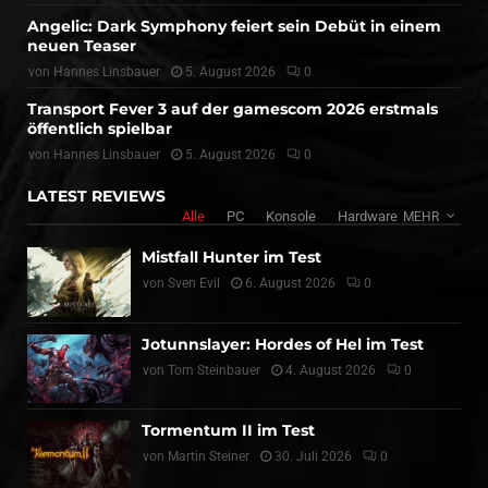
Angelic: Dark Symphony feiert sein Debüt in einem
neuen Teaser
von
Hannes Linsbauer
5. August 2026
0
Transport Fever 3 auf der gamescom 2026 erstmals
öffentlich spielbar
von
Hannes Linsbauer
5. August 2026
0
LATEST REVIEWS
Alle
PC
Konsole
Hardware
MEHR
Mistfall Hunter im Test
von
Sven Evil
6. August 2026
0
Jotunnslayer: Hordes of Hel im Test
von
Tom Steinbauer
4. August 2026
0
Tormentum II im Test
von
Martin Steiner
30. Juli 2026
0