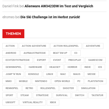
Daniel Fink
bei
Alienware AW3423DW im Test und Vergleich
elromeo
bei
Die Ski Challenge ist im Herbst zurück!
THEMEN
ACTION
ACTION-ADVENTURE
ACTION-ROLLENSPIEL
ADVENTURE
ANDROID
AUFBAUSTRATEGIE
BEAT 'EM UP
E3
ECHTZEITSTRATEGIE
ESPORT
EVENT
FREE2PLAY
GAMESCOM
GEWINNSPIEL
HARDWARE
HEADSET
HORROR
INDIE
IOS
JUMP 'N' RUN
KONSOLE
LINUX
MAC
MAUS
MESSE
MMO
MOBILE
NINTENDO
OPEN-WORLD
PC
PLAYSTATION
RENNSPIEL
RETRO
ROLLENSPIEL
SHOOTER
SIMULATION
SPORT
STEAM
STRATEGIE
SURVIVAL
SWITCH
TASTATUR
UBISOFT
VIRTUAL REALITY
XBOX