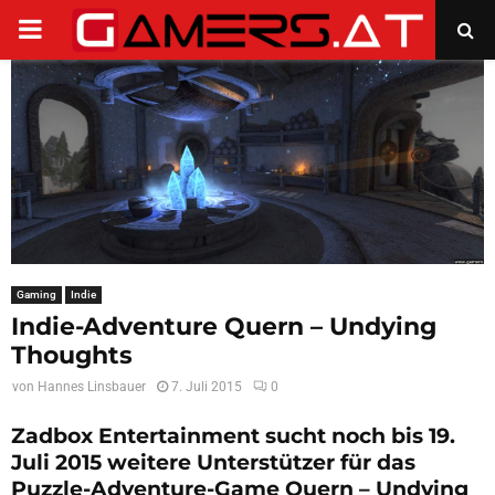
PRIMARY
MENU
Gaming
Indie
Indie-Adventure Quern – Undying
Thoughts
von
Hannes Linsbauer
7. Juli 2015
0
Zadbox Entertainment sucht noch bis 19.
Juli 2015 weitere Unterstützer für das
Puzzle-Adventure-Game Quern – Undying