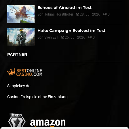
Echoes of Aincrad im Test
von
Tobias Hörstlhofer
28. Juli 2026
0
Halo: Campaign Evolved im Test
von
Sven Evil
25. Juli 2026
0
PARTNER
Simplekey.de
Casino Freispiele ohne Einzahlung