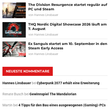
The Division Resurgence startet regulär auf
PC und Steam
von
Hannes Linsbauer
THQ Nordic Digital Showcase 2026 läuft am
7. August
von
Hannes Linsbauer
Ex Sanguis startet am 10. September in den
Steam Early Access
von
Hannes Linsbauer
NEUESTE KOMMENTARE
Hannes Linsbauer
bei
Cyberpunk 2077 erhält eine Erweiterung
Renate Busch
bei
Gewinnspiel The Mandalorian
Martin
bei
4 Tipps für den Bau eines ausgewogenen (Gaming)-PCs