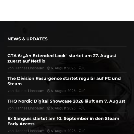
NEWS & UPDATES
GTA 6: „An Extended Look“ startet am 27. August
zuerst auf Netflix
von
Hannes Linsbauer
6. August 2026
0
The Division Resurgence startet regulär auf PC und
Steam
von
Hannes Linsbauer
6. August 2026
0
THQ Nordic Digital Showcase 2026 läuft am 7. August
von
Hannes Linsbauer
6. August 2026
0
Ex Sanguis startet am 10. September in den Steam
Early Access
von
Hannes Linsbauer
6. August 2026
0