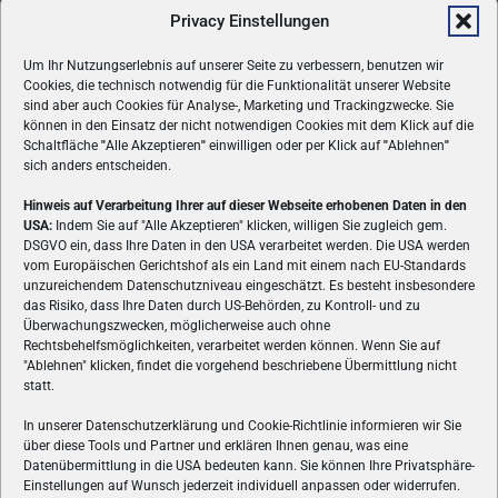
Privacy Einstellungen
Um Ihr Nutzungserlebnis auf unserer Seite zu verbessern, benutzen wir
Cookies, die technisch notwendig für die Funktionalität unserer Website
sind aber auch Cookies für Analyse-, Marketing und Trackingzwecke. Sie
können in den Einsatz der nicht notwendigen Cookies mit dem Klick auf die
Schaltfläche
"
Alle Akzeptieren
"
einwilligen oder per Klick auf
"
Ablehnen
"
sich anders entscheiden.
Hinweis auf Verarbeitung Ihrer auf dieser Webseite erhobenen Daten in den
USA:
Indem Sie auf "Alle Akzeptieren" klicken, willigen Sie zugleich gem.
ÜBER UNS
DSGVO ein, dass Ihre Daten in den USA verarbeitet werden. Die USA werden
vom Europäischen Gerichtshof als ein Land mit einem nach EU-Standards
VON GAMERN, FÜR GAMER! Gamers.at ist das älteste Online-
unzureichendem Datenschutzniveau eingeschätzt. Es besteht insbesondere
Spielemagazin Österreichs und bringt täglich aktuelle News,
das Risiko, dass Ihre Daten durch US-Behörden, zu Kontroll- und zu
Reviews und Videos zu PC- und Konsolenspielen, Gaming-
Überwachungszwecken, möglicherweise auch ohne
Hardware und aus der Welt des e-Sport's.
Rechtsbehelfsmöglichkeiten, verarbeitet werden können. Wenn Sie auf
"Ablehnen" klicken, findet die vorgehend beschriebene Übermittlung nicht
Schreib uns:
redaktion@gamers.at
statt.
In unserer Datenschutzerklärung und Cookie-Richtlinie informieren wir Sie
über diese Tools und Partner und erklären Ihnen genau, was eine
FOLGE UNS
Datenübermittlung in die USA bedeuten kann. Sie können Ihre Privatsphäre-
Einstellungen auf Wunsch jederzeit individuell anpassen oder widerrufen.