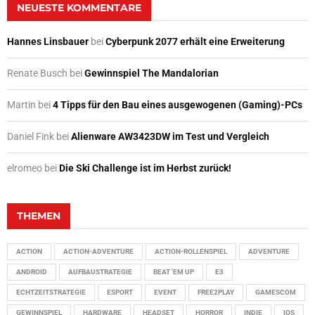
NEUESTE KOMMENTARE
Hannes Linsbauer
bei
Cyberpunk 2077 erhält eine Erweiterung
Renate Busch
bei
Gewinnspiel The Mandalorian
Martin
bei
4 Tipps für den Bau eines ausgewogenen (Gaming)-PCs
Daniel Fink
bei
Alienware AW3423DW im Test und Vergleich
elromeo
bei
Die Ski Challenge ist im Herbst zurück!
THEMEN
ACTION
ACTION-ADVENTURE
ACTION-ROLLENSPIEL
ADVENTURE
ANDROID
AUFBAUSTRATEGIE
BEAT 'EM UP
E3
ECHTZEITSTRATEGIE
ESPORT
EVENT
FREE2PLAY
GAMESCOM
GEWINNSPIEL
HARDWARE
HEADSET
HORROR
INDIE
IOS