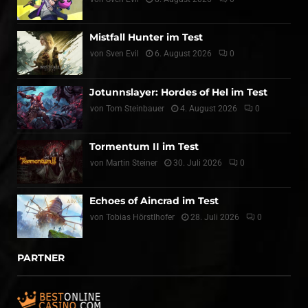
Mistfall Hunter im Test
von
Sven Evil
6. August 2026
0
Jotunnslayer: Hordes of Hel im Test
von
Tom Steinbauer
4. August 2026
0
Tormentum II im Test
von
Martin Steiner
30. Juli 2026
0
Echoes of Aincrad im Test
von
Tobias Hörstlhofer
28. Juli 2026
0
PARTNER