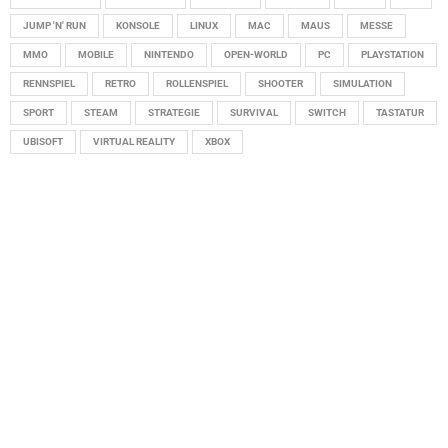
JUMP 'N' RUN
KONSOLE
LINUX
MAC
MAUS
MESSE
MMO
MOBILE
NINTENDO
OPEN-WORLD
PC
PLAYSTATION
RENNSPIEL
RETRO
ROLLENSPIEL
SHOOTER
SIMULATION
SPORT
STEAM
STRATEGIE
SURVIVAL
SWITCH
TASTATUR
UBISOFT
VIRTUAL REALITY
XBOX