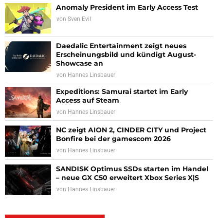
Anomaly President im Early Access Test
von
Sven Evil
Daedalic Entertainment zeigt neues
Erscheinungsbild und kündigt August-
Showcase an
von
Hannes Linsbauer
Expeditions: Samurai startet im Early
Access auf Steam
von
Hannes Linsbauer
NC zeigt AION 2, CINDER CITY und Project
Bonfire bei der gamescom 2026
von
Hannes Linsbauer
SANDISK Optimus SSDs starten im Handel
– neue GX C50 erweitert Xbox Series X|S
von
Hannes Linsbauer