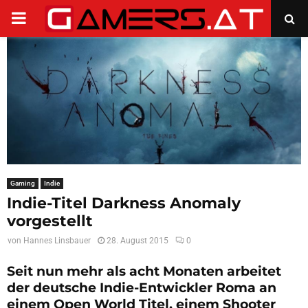
PRIMARY
MENU
Gaming
Indie
Indie-Titel Darkness Anomaly
vorgestellt
von
Hannes Linsbauer
28. August 2015
0
Seit nun mehr als acht Monaten arbeitet
der deutsche Indie-Entwickler Roma an
einem Open World Titel, einem Shooter