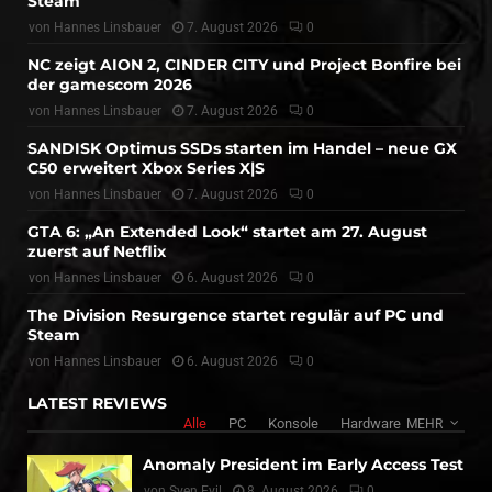
Steam
von
Hannes Linsbauer
7. August 2026
0
NC zeigt AION 2, CINDER CITY und Project Bonfire bei
der gamescom 2026
von
Hannes Linsbauer
7. August 2026
0
SANDISK Optimus SSDs starten im Handel – neue GX
C50 erweitert Xbox Series X|S
von
Hannes Linsbauer
7. August 2026
0
GTA 6: „An Extended Look“ startet am 27. August
zuerst auf Netflix
von
Hannes Linsbauer
6. August 2026
0
The Division Resurgence startet regulär auf PC und
Steam
von
Hannes Linsbauer
6. August 2026
0
LATEST REVIEWS
Alle
PC
Konsole
Hardware
MEHR
Anomaly President im Early Access Test
von
Sven Evil
8. August 2026
0