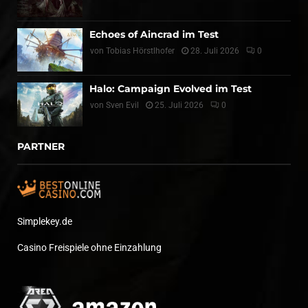
Echoes of Aincrad im Test
von
Tobias Hörstlhofer
28. Juli 2026
0
Halo: Campaign Evolved im Test
von
Sven Evil
25. Juli 2026
0
PARTNER
Simplekey.de
Casino Freispiele ohne Einzahlung