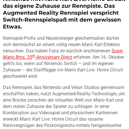
das eigene Zuhause zur Rennpiste. Das
Augmented Reality Rennspiel verspricht
Switch-Rennspielspaß mit dem gewissen
Etwas.
Rennspiel-Profis und Neueinsteiger gleichermaßen dürfen
sich demnächst an einem völlig neuen
Mario Kart
-Erlebnis
versuchen. Das haben Fans im kürzlich erschienenen
Super
th
Mario Bros. 35
Anniversary Direct
erfahren. Am 16. Oktober
geht’s los, wenn auf
Nintendo Switch
– und im eigenen
Zuhause – die Startflagge vor
Mario Kart Live: Home Circuit
geschwenkt wird.
Das Rennspiel, das Nintendo und Velan Studios gemeinsam
erschaffen haben, nutzt Augmented-Reality-Technologie, um
eine Brücke zwischen der virtuellen Welt von
Mario Kart
und
dem realen Zuhause der Spieler zu schlagen. In einer
Kombination aus Videospiel und physischem Kartrennen
erweckt
Mario Kart Live: Home Circuit
das rasante
Rennvergnügen des Pilzkönigreichs mittels ferngesteuerter