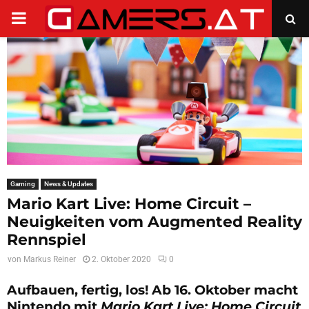
PRIMARY
MENU
Gaming
News & Updates
Mario Kart Live: Home Circuit –
Neuigkeiten vom Augmented Reality
Rennspiel
von
Markus Reiner
2. Oktober 2020
0
Aufbauen, fertig, los! Ab 16. Oktober macht
Nintendo mit
Mario Kart Live: Home Circuit