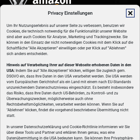
Privacy Einstellungen
Um Ihr Nutzungserlebnis auf unserer Seite zu verbessern, benutzen wir
Cookies, die technisch notwendig für die Funktionalität unserer Website
sind aber auch Cookies für Analyse-, Marketing und Trackingzwecke. Sie
können in den Einsatz der nicht notwendigen Cookies mit dem Klick auf die
Schaltfläche
"
Alle Akzeptieren
"
einwilligen oder per Klick auf
"
Ablehnen
"
sich anders entscheiden.
Hinweis auf Verarbeitung Ihrer auf dieser Webseite erhobenen Daten in den
USA:
Indem Sie auf "Alle Akzeptieren" klicken, willigen Sie zugleich gem.
ÜBER UNS
DSGVO ein, dass Ihre Daten in den USA verarbeitet werden. Die USA werden
vom Europäischen Gerichtshof als ein Land mit einem nach EU-Standards
VON GAMERN, FÜR GAMER! Gamers.at ist das älteste Online-
unzureichendem Datenschutzniveau eingeschätzt. Es besteht insbesondere
Spielemagazin Österreichs und bringt täglich aktuelle News,
das Risiko, dass Ihre Daten durch US-Behörden, zu Kontroll- und zu
Reviews und Videos zu PC- und Konsolenspielen, Gaming-
Überwachungszwecken, möglicherweise auch ohne
Rechtsbehelfsmöglichkeiten, verarbeitet werden können. Wenn Sie auf
Hardware und aus der Welt des e-Sport's.
"Ablehnen" klicken, findet die vorgehend beschriebene Übermittlung nicht
statt.
Schreib uns:
redaktion@gamers.at
In unserer Datenschutzerklärung und Cookie-Richtlinie informieren wir Sie
über diese Tools und Partner und erklären Ihnen genau, was eine
FOLGE UNS
Datenübermittlung in die USA bedeuten kann. Sie können Ihre Privatsphäre-