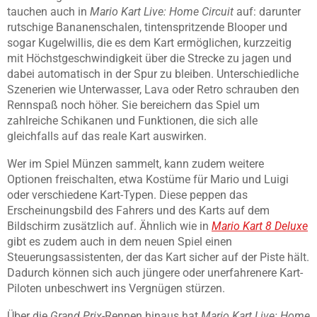
tauchen auch in
Mario
Kart Live: Home Circuit
auf: darunter
rutschige Bananenschalen, tintenspritzende Blooper und
sogar Kugelwillis, die es dem Kart ermöglichen, kurzzeitig
mit Höchstgeschwindigkeit über die Strecke zu jagen und
dabei automatisch in der Spur zu bleiben. Unterschiedliche
Szenerien wie Unterwasser, Lava oder Retro schrauben den
Rennspaß noch höher. Sie bereichern das Spiel um
zahlreiche Schikanen und Funktionen, die sich alle
gleichfalls auf das reale Kart auswirken.
Wer im Spiel Münzen sammelt, kann zudem weitere
Optionen freischalten, etwa Kostüme für Mario und Luigi
oder verschiedene Kart-Typen. Diese peppen das
Erscheinungsbild des Fahrers und des Karts auf dem
Bildschirm zusätzlich auf. Ähnlich wie in
Mario Kart 8 Deluxe
gibt es zudem auch in dem neuen Spiel einen
Steuerungsassistenten, der das Kart sicher auf der Piste hält.
Dadurch können sich auch jüngere oder unerfahrenere Kart-
Piloten unbeschwert ins Vergnügen stürzen.
Über die
Grand Prix-
Rennen hinaus hat
Mario Kart Live: Home