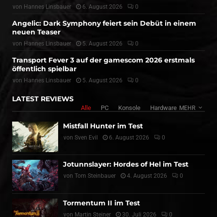
von
Hannes Linsbauer
6. August 2026
0
Angelic: Dark Symphony feiert sein Debüt in einem
neuen Teaser
von
Hannes Linsbauer
5. August 2026
0
Transport Fever 3 auf der gamescom 2026 erstmals
öffentlich spielbar
von
Hannes Linsbauer
5. August 2026
0
LATEST REVIEWS
Alle
PC
Konsole
Hardware
MEHR
Mistfall Hunter im Test
von
Sven Evil
6. August 2026
0
Jotunnslayer: Hordes of Hel im Test
von
Tom Steinbauer
4. August 2026
0
Tormentum II im Test
von
Martin Steiner
30. Juli 2026
0