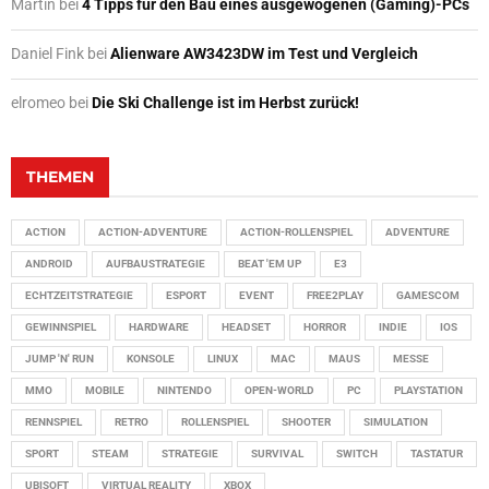
Martin
bei
4 Tipps für den Bau eines ausgewogenen (Gaming)-PCs
Daniel Fink
bei
Alienware AW3423DW im Test und Vergleich
elromeo
bei
Die Ski Challenge ist im Herbst zurück!
THEMEN
ACTION
ACTION-ADVENTURE
ACTION-ROLLENSPIEL
ADVENTURE
ANDROID
AUFBAUSTRATEGIE
BEAT 'EM UP
E3
ECHTZEITSTRATEGIE
ESPORT
EVENT
FREE2PLAY
GAMESCOM
GEWINNSPIEL
HARDWARE
HEADSET
HORROR
INDIE
IOS
JUMP 'N' RUN
KONSOLE
LINUX
MAC
MAUS
MESSE
MMO
MOBILE
NINTENDO
OPEN-WORLD
PC
PLAYSTATION
RENNSPIEL
RETRO
ROLLENSPIEL
SHOOTER
SIMULATION
SPORT
STEAM
STRATEGIE
SURVIVAL
SWITCH
TASTATUR
UBISOFT
VIRTUAL REALITY
XBOX