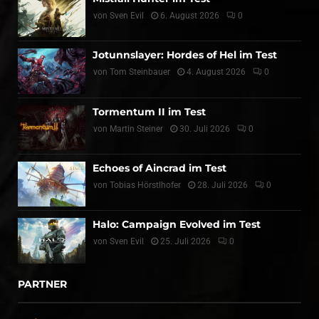
von
Sven Evil
6. August 2026
0
Jotunnslayer: Hordes of Hel im Test
von
Tom Steinbauer
4. August 2026
0
Tormentum II im Test
von
Martin Steiner
30. Juli 2026
0
Echoes of Aincrad im Test
von
Tobias Hörstlhofer
28. Juli 2026
0
Halo: Campaign Evolved im Test
von
Sven Evil
25. Juli 2026
0
PARTNER