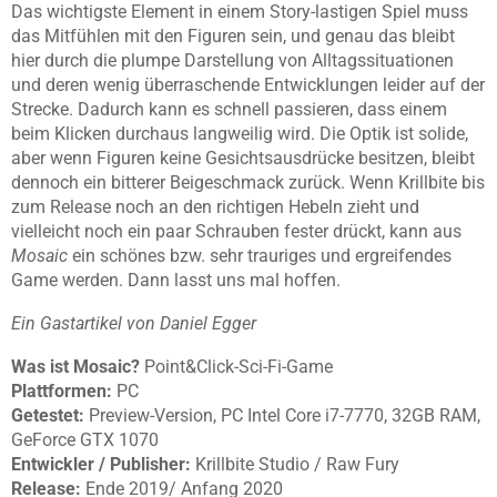
Das wichtigste Element in einem Story-lastigen Spiel muss
das Mitfühlen mit den Figuren sein, und genau das bleibt
hier durch die plumpe Darstellung von Alltagssituationen
und deren wenig überraschende Entwicklungen leider auf der
Strecke. Dadurch kann es schnell passieren, dass einem
beim Klicken durchaus langweilig wird. Die Optik ist solide,
aber wenn Figuren keine Gesichtsausdrücke besitzen, bleibt
dennoch ein bitterer Beigeschmack zurück. Wenn Krillbite bis
zum Release noch an den richtigen Hebeln zieht und
vielleicht noch ein paar Schrauben fester drückt, kann aus
Mosaic
ein schönes bzw. sehr trauriges und ergreifendes
Game werden. Dann lasst uns mal hoffen.
Ein Gastartikel von Daniel Egger
Was ist Mosaic?
Point&Click-Sci-Fi-Game
Plattformen:
PC
Getestet:
Preview-Version, PC Intel Core i7-7770, 32GB RAM,
GeForce GTX 1070
Entwickler / Publisher:
Krillbite Studio / Raw Fury
Release:
Ende 2019/ Anfang 2020