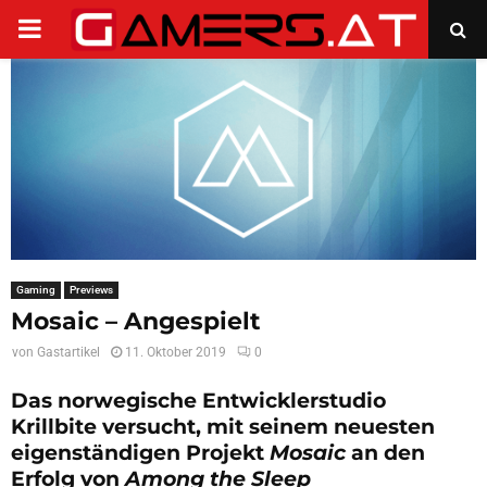
PRIMARY
MENU
Gaming
Previews
Mosaic – Angespielt
von
Gastartikel
11. Oktober 2019
0
Das norwegische Entwicklerstudio
Krillbite versucht, mit seinem neuesten
eigenständigen Projekt
Mosaic
an den
Erfolg von
Among the Sleep