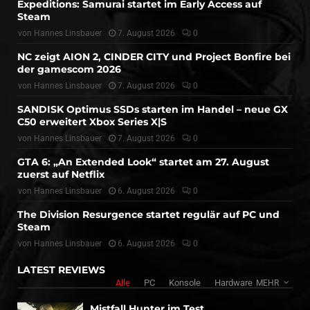
Expeditions: Samurai startet im Early Access auf
Steam
von
Hannes Linsbauer
7. August 2026
0
NC zeigt AION 2, CINDER CITY und Project Bonfire bei
der gamescom 2026
von
Hannes Linsbauer
7. August 2026
0
SANDISK Optimus SSDs starten im Handel – neue GX
C50 erweitert Xbox Series X|S
von
Hannes Linsbauer
7. August 2026
0
GTA 6: „An Extended Look“ startet am 27. August
zuerst auf Netflix
von
Hannes Linsbauer
6. August 2026
0
The Division Resurgence startet regulär auf PC und
Steam
von
Hannes Linsbauer
6. August 2026
0
LATEST REVIEWS
Alle
PC
Konsole
Hardware
MEHR
Mistfall Hunter im Test