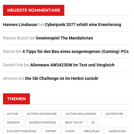
NEUESTE KOMMENTARE
Hannes Linsbauer
bei
Cyberpunk 2077 erhält eine Erweiterung
Renate Busch
bei
Gewinnspiel The Mandalorian
Martin
bei
4 Tipps für den Bau eines ausgewogenen (Gaming)-PCs
Daniel Fink
bei
Alienware AW3423DW im Test und Vergleich
elromeo
bei
Die Ski Challenge ist im Herbst zurück!
THEMEN
ACTION
ACTION-ADVENTURE
ACTION-ROLLENSPIEL
ADVENTURE
ANDROID
AUFBAUSTRATEGIE
BEAT 'EM UP
E3
ECHTZEITSTRATEGIE
ESPORT
EVENT
FREE2PLAY
GAMESCOM