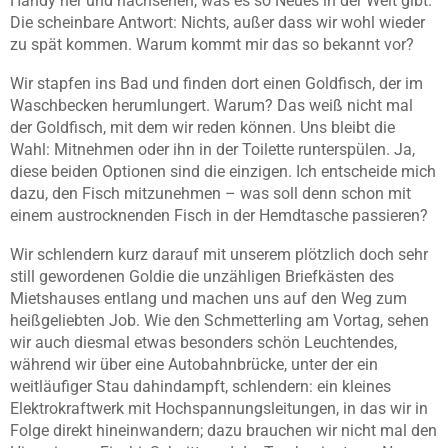
Handy her und nachsehen, was es so Neues in der Welt gibt.
Die scheinbare Antwort: Nichts, außer dass wir wohl wieder
zu spät kommen. Warum kommt mir das so bekannt vor?
Wir stapfen ins Bad und finden dort einen Goldfisch, der im
Waschbecken herumlungert. Warum? Das weiß nicht mal
der Goldfisch, mit dem wir reden können. Uns bleibt die
Wahl: Mitnehmen oder ihn in der Toilette runterspülen. Ja,
diese beiden Optionen sind die einzigen. Ich entscheide mich
dazu, den Fisch mitzunehmen – was soll denn schon mit
einem austrocknenden Fisch in der Hemdtasche passieren?
Wir schlendern kurz darauf mit unserem plötzlich doch sehr
still gewordenen Goldie die unzähligen Briefkästen des
Mietshauses entlang und machen uns auf den Weg zum
heißgeliebten Job. Wie den Schmetterling am Vortag, sehen
wir auch diesmal etwas besonders schön Leuchtendes,
während wir über eine Autobahnbrücke, unter der ein
weitläufiger Stau dahindampft, schlendern: ein kleines
Elektrokraftwerk mit Hochspannungsleitungen, in das wir in
Folge direkt hineinwandern; dazu brauchen wir nicht mal den