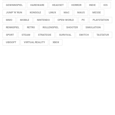
GEWINNSPIEL
HARDWARE
HEADSET
HORROR
INDIE
IOS
JUMP 'N' RUN
KONSOLE
LINUX
MAC
MAUS
MESSE
MMO
MOBILE
NINTENDO
OPEN-WORLD
PC
PLAYSTATION
RENNSPIEL
RETRO
ROLLENSPIEL
SHOOTER
SIMULATION
SPORT
STEAM
STRATEGIE
SURVIVAL
SWITCH
TASTATUR
UBISOFT
VIRTUAL REALITY
XBOX