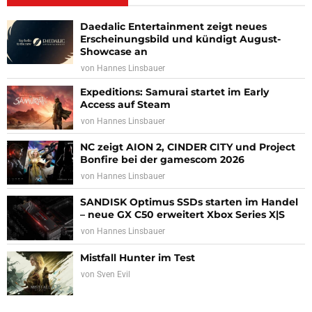
Daedalic Entertainment zeigt neues
Erscheinungsbild und kündigt August-
Showcase an
von
Hannes Linsbauer
Expeditions: Samurai startet im Early
Access auf Steam
von
Hannes Linsbauer
NC zeigt AION 2, CINDER CITY und Project
Bonfire bei der gamescom 2026
von
Hannes Linsbauer
SANDISK Optimus SSDs starten im Handel
– neue GX C50 erweitert Xbox Series X|S
von
Hannes Linsbauer
Mistfall Hunter im Test
von
Sven Evil