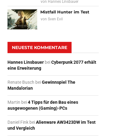
von
Hannes Linsbauer
Mistfall Hunter im Test
von
Sven Evil
NEUESTE KOMMENTARE
Hannes Linsbauer
bei
Cyberpunk 2077 erhält
eine Erweiterung
Renate Busch
bei
Gewinnspiel The
Mandalorian
Martin
bei
4 Tipps für den Bau eines
ausgewogenen (Gaming)-PCs
Daniel Fink
bei
Alienware AW3423DW im Test
und Vergleich