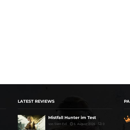
LATEST REVIEWS
PA
Mistfall Hunter im Test
von
Sven Evil
6. August 2026
0