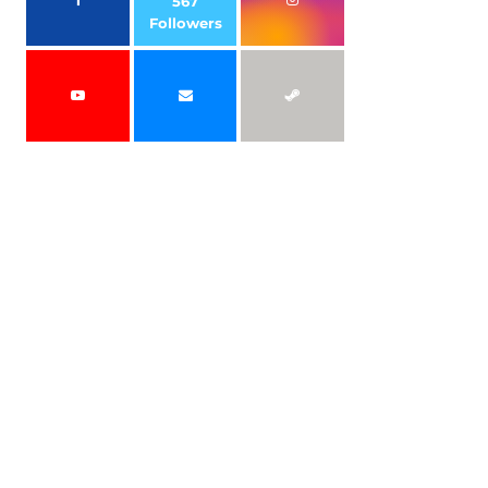
567
Followers