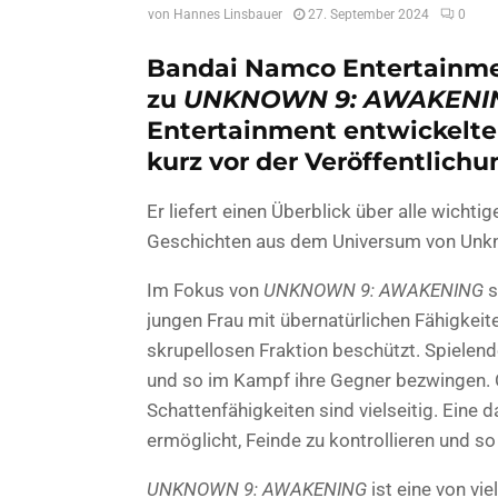
von
Hannes Linsbauer
27. September 2024
0
Bandai Namco Entertainmen
zu
UNKNOWN 9: AWAKENI
Entertainment entwickelte
kurz vor der Veröffentlichu
Er liefert einen Überblick über alle wicht
Geschichten aus dem Universum von Unk
Im Fokus von
UNKNOWN 9: AWAKENING
s
jungen Frau mit übernatürlichen Fähigkeit
skrupellosen Fraktion beschützt. Spielen
und so im Kampf ihre Gegner bezwingen. 
Schattenfähigkeiten sind vielseitig. Eine
ermöglicht, Feinde zu kontrollieren und s
UNKNOWN 9: AWAKENING
ist eine von vi