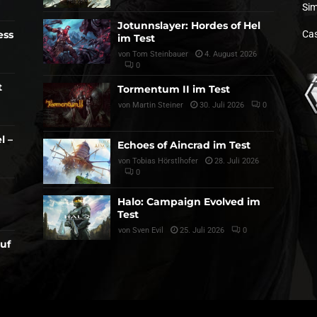
Sim
Jotunnslayer: Hordes of Hel
ess
Cas
im Test
von
Tom Steinbauer
4. August 2026
0
t
Tormentum II im Test
von
Martin Steiner
30. Juli 2026
0
l –
Echoes of Aincrad im Test
von
Tobias Hörstlhofer
28. Juli 2026
0
Halo: Campaign Evolved im
Test
von
Sven Evil
25. Juli 2026
0
auf