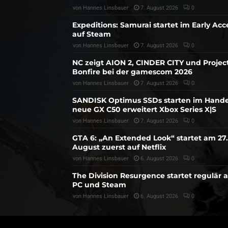
von
Hannes Linsbauer
7. August 2026
0
Expeditions: Samurai startet im Early Acc
auf Steam
von
Hannes Linsbauer
7. August 2026
0
NC zeigt AION 2, CINDER CITY und Projec
Bonfire bei der gamescom 2026
von
Hannes Linsbauer
7. August 2026
0
SANDISK Optimus SSDs starten im Hande
neue GX C50 erweitert Xbox Series X|S
von
Hannes Linsbauer
7. August 2026
0
GTA 6: „An Extended Look“ startet am 27.
August zuerst auf Netflix
von
Hannes Linsbauer
6. August 2026
0
The Division Resurgence startet regulär 
PC und Steam
von
Hannes Linsbauer
6. August 2026
0