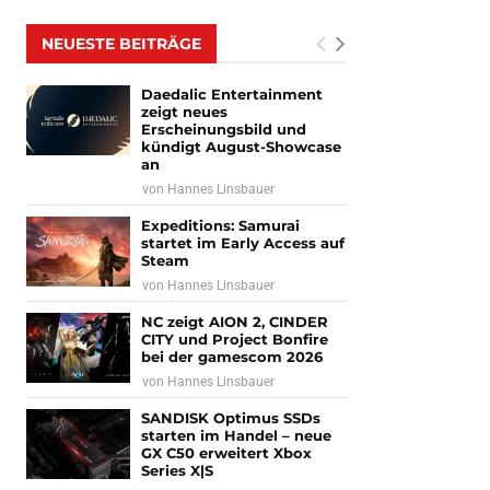
NEUESTE BEITRÄGE
Daedalic Entertainment
zeigt neues
Erscheinungsbild und
kündigt August-Showcase
an
von
Hannes Linsbauer
Expeditions: Samurai
startet im Early Access auf
Steam
von
Hannes Linsbauer
NC zeigt AION 2, CINDER
CITY und Project Bonfire
bei der gamescom 2026
von
Hannes Linsbauer
SANDISK Optimus SSDs
starten im Handel – neue
GX C50 erweitert Xbox
Series X|S