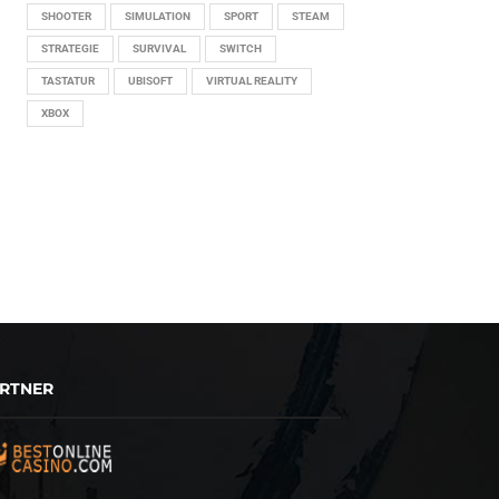
SHOOTER
SIMULATION
SPORT
STEAM
STRATEGIE
SURVIVAL
SWITCH
TASTATUR
UBISOFT
VIRTUAL REALITY
XBOX
RTNER