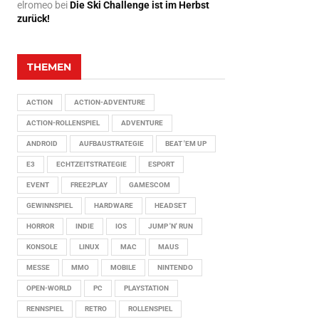
elromeo
bei
Die Ski Challenge ist im Herbst
zurück!
THEMEN
ACTION
ACTION-ADVENTURE
ACTION-ROLLENSPIEL
ADVENTURE
ANDROID
AUFBAUSTRATEGIE
BEAT 'EM UP
E3
ECHTZEITSTRATEGIE
ESPORT
EVENT
FREE2PLAY
GAMESCOM
GEWINNSPIEL
HARDWARE
HEADSET
HORROR
INDIE
IOS
JUMP 'N' RUN
KONSOLE
LINUX
MAC
MAUS
MESSE
MMO
MOBILE
NINTENDO
OPEN-WORLD
PC
PLAYSTATION
RENNSPIEL
RETRO
ROLLENSPIEL