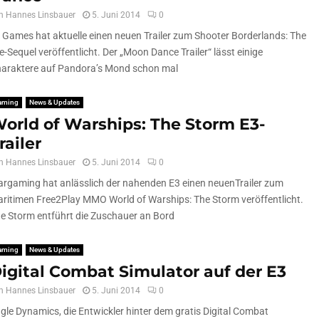
n
Hannes Linsbauer
5. Juni 2014
0
 Games hat aktuelle einen neuen Trailer zum Shooter Borderlands: The
e-Sequel veröffentlicht. Der „Moon Dance Trailer“ lässt einige
araktere auf Pandora’s Mond schon mal
aming
News & Updates
orld of Warships: The Storm E3-
railer
n
Hannes Linsbauer
5. Juni 2014
0
rgaming hat anlässlich der nahenden E3 einen neuenTrailer zum
ritimen Free2Play MMO World of Warships: The Storm veröffentlicht.
e Storm entführt die Zuschauer an Bord
aming
News & Updates
igital Combat Simulator auf der E3
n
Hannes Linsbauer
5. Juni 2014
0
gle Dynamics, die Entwickler hinter dem gratis Digital Combat