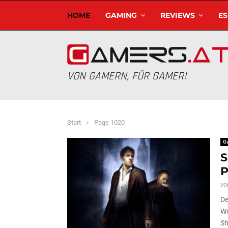
HOME
GAMING
REVIEWS
E
VON GAMERN, FÜR GAMER!
Start
Page 1020
G
S
P
vo
De
Wo
Sh