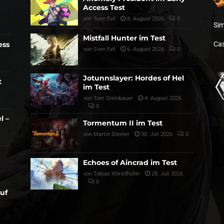
Access Test
von
Sven Evil
8. August 2026
0
Sim
Mistfall Hunter im Test
ess
Cas
von
Sven Evil
6. August 2026
0
Jotunnslayer: Hordes of Hel
t
im Test
von
Tom Steinbauer
4. August 2026
0
l –
Tormentum II im Test
von
Martin Steiner
30. Juli 2026
0
Echoes of Aincrad im Test
von
Tobias Hörstlhofer
28. Juli 2026
0
auf