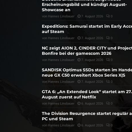
Erscheinungsbild und kündigt August-
Showcase an
von
Hannes Linsbauer
7. August 2026
0
Expeditions: Samurai startet im Early Acc
auf Steam
von
Hannes Linsbauer
7. August 2026
0
NC zeigt AION 2, CINDER CITY und Projec
Bonfire bei der gamescom 2026
von
Hannes Linsbauer
7. August 2026
0
SANDISK Optimus SSDs starten im Hande
neue GX C50 erweitert Xbox Series X|S
von
Hannes Linsbauer
7. August 2026
0
GTA 6: „An Extended Look“ startet am 27.
August zuerst auf Netflix
von
Hannes Linsbauer
6. August 2026
0
The Division Resurgence startet regulär 
PC und Steam
von
Hannes Linsbauer
6. August 2026
0