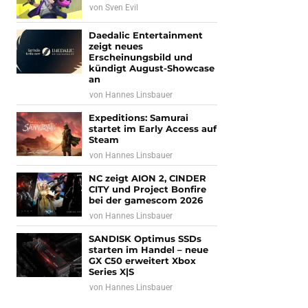
von
Sven Evil
Daedalic Entertainment
zeigt neues
Erscheinungsbild und
kündigt August-Showcase
an
von
Hannes Linsbauer
Expeditions: Samurai
startet im Early Access auf
Steam
von
Hannes Linsbauer
NC zeigt AION 2, CINDER
CITY und Project Bonfire
bei der gamescom 2026
von
Hannes Linsbauer
SANDISK Optimus SSDs
starten im Handel – neue
GX C50 erweitert Xbox
Series X|S
von
Hannes Linsbauer