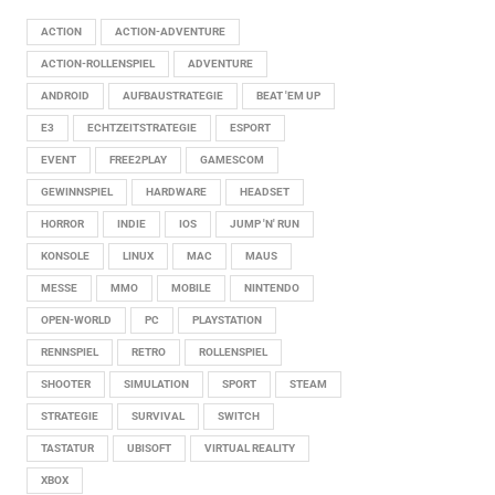
ACTION
ACTION-ADVENTURE
ACTION-ROLLENSPIEL
ADVENTURE
ANDROID
AUFBAUSTRATEGIE
BEAT 'EM UP
E3
ECHTZEITSTRATEGIE
ESPORT
EVENT
FREE2PLAY
GAMESCOM
GEWINNSPIEL
HARDWARE
HEADSET
HORROR
INDIE
IOS
JUMP 'N' RUN
KONSOLE
LINUX
MAC
MAUS
MESSE
MMO
MOBILE
NINTENDO
OPEN-WORLD
PC
PLAYSTATION
RENNSPIEL
RETRO
ROLLENSPIEL
SHOOTER
SIMULATION
SPORT
STEAM
STRATEGIE
SURVIVAL
SWITCH
TASTATUR
UBISOFT
VIRTUAL REALITY
XBOX