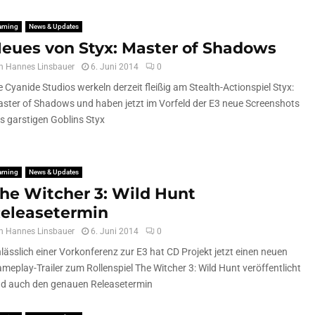
aming
News & Updates
eues von Styx: Master of Shadows
n
Hannes Linsbauer
6. Juni 2014
0
e Cyanide Studios werkeln derzeit fleißig am Stealth-Actionspiel Styx:
ster of Shadows und haben jetzt im Vorfeld der E3 neue Screenshots
s garstigen Goblins Styx
aming
News & Updates
he Witcher 3: Wild Hunt
eleasetermin
n
Hannes Linsbauer
6. Juni 2014
0
lässlich einer Vorkonferenz zur E3 hat CD Projekt jetzt einen neuen
meplay-Trailer zum Rollenspiel The Witcher 3: Wild Hunt veröffentlicht
d auch den genauen Releasetermin