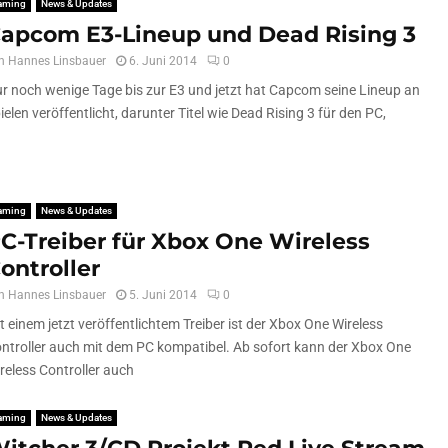
aming
News & Updates
apcom E3-Lineup und Dead Rising 3
n
Hannes Linsbauer
6. Juni 2014
0
r noch wenige Tage bis zur E3 und jetzt hat Capcom seine Lineup an
ielen veröffentlicht, darunter Titel wie Dead Rising 3 für den PC,
aming
News & Updates
C-Treiber für Xbox One Wireless
ontroller
n
Hannes Linsbauer
5. Juni 2014
0
t einem jetzt veröffentlichtem Treiber ist der Xbox One Wireless
ntroller auch mit dem PC kompatibel. Ab sofort kann der Xbox One
reless Controller auch
aming
News & Updates