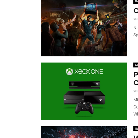
G
C
vo
Nu
Sp
G
P
C
vo
Mi
Co
Wi
G