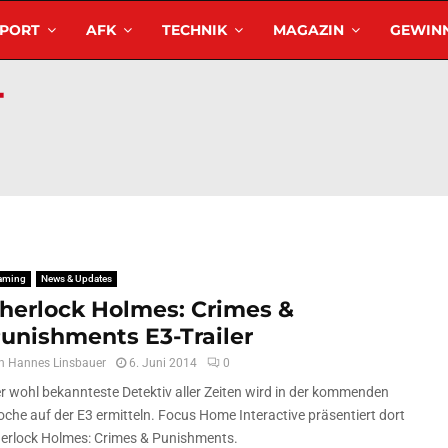
SPORT
AFK
TECHNIK
MAGAZIN
GEWINN
aming
News & Updates
herlock Holmes: Crimes &
unishments E3-Trailer
n
Hannes Linsbauer
6. Juni 2014
0
r wohl bekannteste Detektiv aller Zeiten wird in der kommenden
che auf der E3 ermitteln. Focus Home Interactive präsentiert dort
erlock Holmes: Crimes & Punishments.