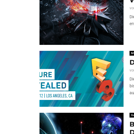
W
vo
Di
er
M
D
vo
Di
bi
au
G
B
D