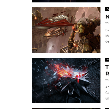
G
N
vo
Di
Ma
de
G
T
R
vo
An
Ga
un