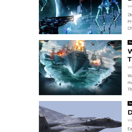
vo
2k
Pr
Ch
G
W
T
vo
Wa
ma
Th
G
D
vo
Ea