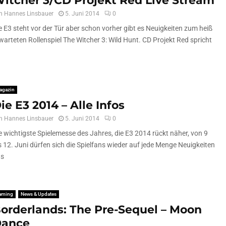
itcher 3/CD Projekt Red Live Stream
n
Hannes Linsbauer
5. Juni 2014
0
e E3 steht vor der Tür aber schon vorher gibt es Neuigkeiten zum heiß
warteten Rollenspiel The Witcher 3: Wild Hunt. CD Projekt Red spricht
agazin
ie E3 2014 – Alle Infos
n
Hannes Linsbauer
5. Juni 2014
0
e wichtigste Spielemesse des Jahres, die E3 2014 rückt näher, von 9
s 12. Juni dürfen sich die Spielfans wieder auf jede Menge Neuigkeiten
s
aming
News & Updates
orderlands: The Pre-Sequel – Moon
ance