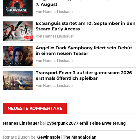
7. August
von
Hannes Linsbauer
Ex Sanguis startet am 10. September in den
Steam Early Access
von
Hannes Linsbauer
Angelic: Dark Symphony feiert sein Debüt
in einem neuen Teaser
von
Hannes Linsbauer
Transport Fever 3 auf der gamescom 2026
erstmals öffentlich spielbar
von
Hannes Linsbauer
NEUESTE KOMMENTARE
Hannes Linsbauer
bei
Cyberpunk 2077 erhält eine Erweiterung
Renate Busch
bei
Gewinnspiel The Mandalorian