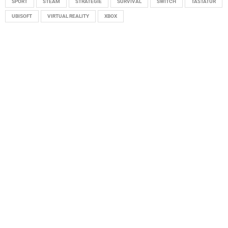
SPORT
STEAM
STRATEGIE
SURVIVAL
SWITCH
TASTATUR
UBISOFT
VIRTUAL REALITY
XBOX