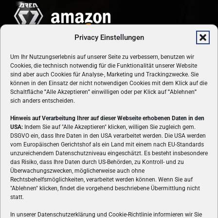
Privacy Einstellungen
Um Ihr Nutzungserlebnis auf unserer Seite zu verbessern, benutzen wir
Cookies, die technisch notwendig für die Funktionalität unserer Website
sind aber auch Cookies für Analyse-, Marketing und Trackingzwecke. Sie
können in den Einsatz der nicht notwendigen Cookies mit dem Klick auf die
Schaltfläche
"
Alle Akzeptieren
"
einwilligen oder per Klick auf
"
Ablehnen
"
sich anders entscheiden.
Hinweis auf Verarbeitung Ihrer auf dieser Webseite erhobenen Daten in den
USA:
Indem Sie auf "Alle Akzeptieren" klicken, willigen Sie zugleich gem.
ÜBER UNS
DSGVO ein, dass Ihre Daten in den USA verarbeitet werden. Die USA werden
vom Europäischen Gerichtshof als ein Land mit einem nach EU-Standards
VON GAMERN, FÜR GAMER! Gamers.at ist das älteste Online-
unzureichendem Datenschutzniveau eingeschätzt. Es besteht insbesondere
Spielemagazin Österreichs und bringt täglich aktuelle News,
das Risiko, dass Ihre Daten durch US-Behörden, zu Kontroll- und zu
Reviews und Videos zu PC- und Konsolenspielen, Gaming-
Überwachungszwecken, möglicherweise auch ohne
Rechtsbehelfsmöglichkeiten, verarbeitet werden können. Wenn Sie auf
Hardware und aus der Welt des e-Sport's.
"Ablehnen" klicken, findet die vorgehend beschriebene Übermittlung nicht
statt.
Schreib uns:
redaktion@gamers.at
In unserer Datenschutzerklärung und Cookie-Richtlinie informieren wir Sie