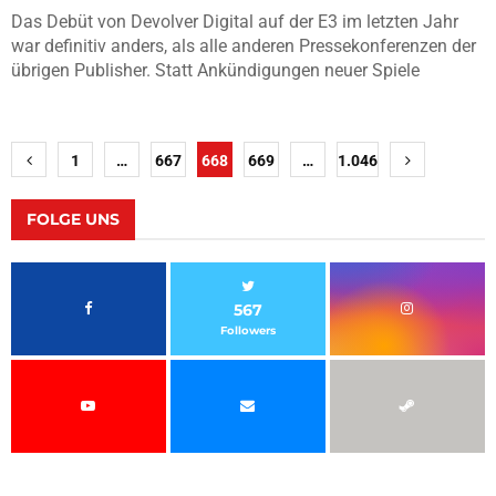
Das Debüt von Devolver Digital auf der E3 im letzten Jahr
war definitiv anders, als alle anderen Pressekonferenzen der
übrigen Publisher. Statt Ankündigungen neuer Spiele
Seitennummerierung
1
…
667
668
669
…
1.046
der
Beiträge
FOLGE UNS
567
Followers