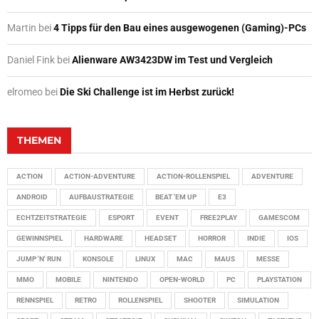
Martin
bei
4 Tipps für den Bau eines ausgewogenen (Gaming)-PCs
Daniel Fink
bei
Alienware AW3423DW im Test und Vergleich
elromeo
bei
Die Ski Challenge ist im Herbst zurück!
THEMEN
ACTION
ACTION-ADVENTURE
ACTION-ROLLENSPIEL
ADVENTURE
ANDROID
AUFBAUSTRATEGIE
BEAT 'EM UP
E3
ECHTZEITSTRATEGIE
ESPORT
EVENT
FREE2PLAY
GAMESCOM
GEWINNSPIEL
HARDWARE
HEADSET
HORROR
INDIE
IOS
JUMP 'N' RUN
KONSOLE
LINUX
MAC
MAUS
MESSE
MMO
MOBILE
NINTENDO
OPEN-WORLD
PC
PLAYSTATION
RENNSPIEL
RETRO
ROLLENSPIEL
SHOOTER
SIMULATION