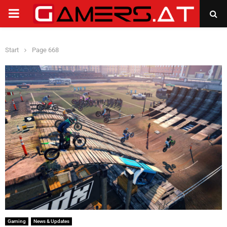
PRIMARY
MENU
Start
Page 668
Gaming
News & Updates