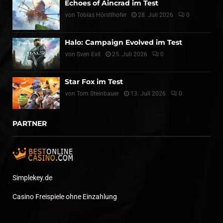
Echoes of Aincrad im Test
von
Tobias Hörstlhofer
28. Juli 2026
0
Halo: Campaign Evolved im Test
von
Sven Evil
25. Juli 2026
0
Star Fox im Test
von
Tom Steinbauer
13. Juli 2026
0
PARTNER
Simplekey.de
Casino Freispiele ohne Einzahlung