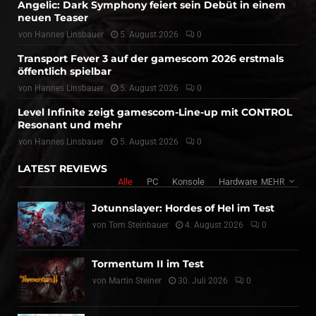
Angelic: Dark Symphony feiert sein Debüt in einem
neuen Teaser
von
Hannes Linsbauer
5. August 2026
0
Transport Fever 3 auf der gamescom 2026 erstmals
öffentlich spielbar
von
Hannes Linsbauer
5. August 2026
0
Level Infinite zeigt gamescom-Line-up mit CONTROL
Resonant und mehr
von
Hannes Linsbauer
5. August 2026
0
LATEST REVIEWS
Alle
PC
Konsole
Hardware
MEHR
Jotunnslayer: Hordes of Hel im Test
von
Tom Steinbauer
4. August 2026
0
Tormentum II im Test
von
Martin Steiner
30. Juli 2026
0