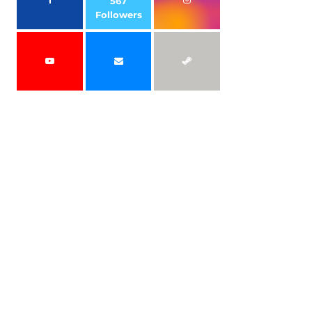
567
Followers