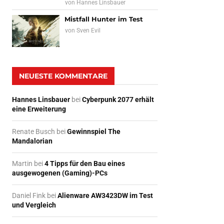
von
Hannes Linsbauer
Mistfall Hunter im Test
von
Sven Evil
NEUESTE KOMMENTARE
Hannes Linsbauer
bei
Cyberpunk 2077 erhält
eine Erweiterung
Renate Busch
bei
Gewinnspiel The
Mandalorian
Martin
bei
4 Tipps für den Bau eines
ausgewogenen (Gaming)-PCs
Daniel Fink
bei
Alienware AW3423DW im Test
und Vergleich