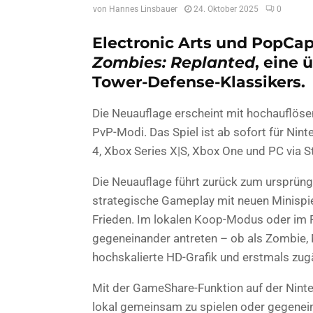
von
Hannes Linsbauer
24. Oktober 2025
0
Electronic Arts und PopCap
Zombies: Replanted
, eine 
Tower-Defense-Klassikers.
Die Neuauflage erscheint mit hochauflösen
PvP-Modi. Das Spiel ist ab sofort für Nint
4, Xbox Series X|S, Xbox One und PC via S
Die Neuauflage führt zurück zum ursprün
strategische Gameplay mit neuen Minispie
Frieden. Im lokalen Koop-Modus oder im 
gegeneinander antreten – ob als Zombie, 
hochskalierte HD-Grafik und erstmals zugä
Mit der GameShare-Funktion auf der Ninten
lokal gemeinsam zu spielen oder gegenei