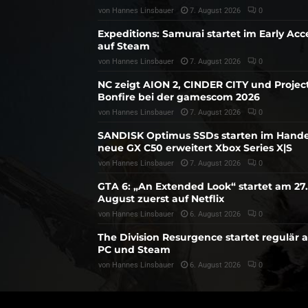
von
Hannes Linsbauer
7. August 2026
0
Expeditions: Samurai startet im Early Acc
auf Steam
von
Hannes Linsbauer
7. August 2026
0
NC zeigt AION 2, CINDER CITY und Projec
Bonfire bei der gamescom 2026
von
Hannes Linsbauer
7. August 2026
0
SANDISK Optimus SSDs starten im Hande
neue GX C50 erweitert Xbox Series X|S
von
Hannes Linsbauer
7. August 2026
0
GTA 6: „An Extended Look“ startet am 27.
August zuerst auf Netflix
von
Hannes Linsbauer
6. August 2026
0
The Division Resurgence startet regulär 
PC und Steam
von
Hannes Linsbauer
6. August 2026
0