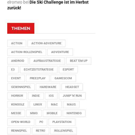
elromeo
bei
Die Ski Challenge ist im Herbst
zurück!
THEMEN
ACTION
ACTION-ADVENTURE
ACTION-ROLLENSPIEL
ADVENTURE
ANDROID
AUFBAUSTRATEGIE
BEAT 'EM UP
E3
ECHTZEITSTRATEGIE
ESPORT
EVENT
FREE2PLAY
GAMESCOM
GEWINNSPIEL
HARDWARE
HEADSET
HORROR
INDIE
IOS
JUMP 'N' RUN
KONSOLE
LINUX
MAC
MAUS
MESSE
MMO
MOBILE
NINTENDO
OPEN-WORLD
PC
PLAYSTATION
RENNSPIEL
RETRO
ROLLENSPIEL