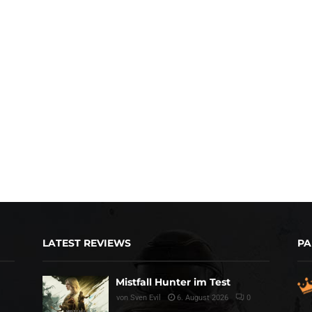
LATEST REVIEWS
PA
Mistfall Hunter im Test
von
Sven Evil
6. August 2026
0