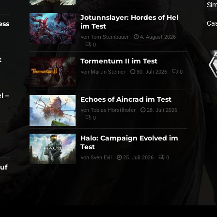
Sim
Jotunnslayer: Hordes of Hel
ess
Cas
im Test
von
Tom Steinbauer
4. August 2026
0
t
Tormentum II im Test
von
Martin Steiner
30. Juli 2026
0
l –
Echoes of Aincrad im Test
von
Tobias Hörstlhofer
28. Juli 2026
0
Halo: Campaign Evolved im
Test
von
Sven Evil
25. Juli 2026
0
auf