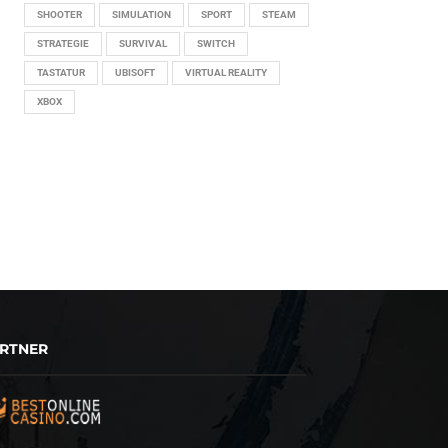
SHOOTER
SIMULATION
SPORT
STEAM
STRATEGIE
SURVIVAL
SWITCH
TASTATUR
UBISOFT
VIRTUAL REALITY
XBOX
RTNER