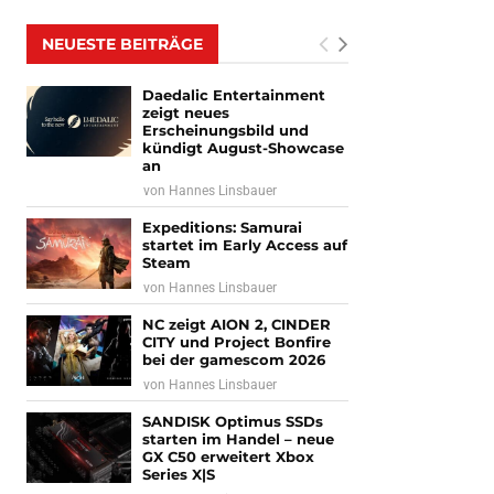
NEUESTE BEITRÄGE
Daedalic Entertainment
zeigt neues
Erscheinungsbild und
kündigt August-Showcase
an
von
Hannes Linsbauer
Expeditions: Samurai
startet im Early Access auf
Steam
von
Hannes Linsbauer
NC zeigt AION 2, CINDER
CITY und Project Bonfire
bei der gamescom 2026
von
Hannes Linsbauer
SANDISK Optimus SSDs
starten im Handel – neue
GX C50 erweitert Xbox
Series X|S