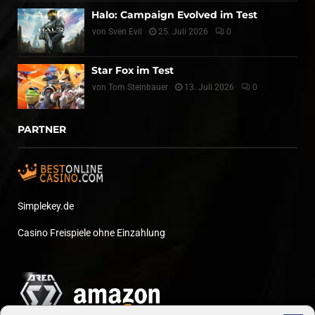
Halo: Campaign Evolved im Test
von
Sven Evil
25. Juli 2026
0
Star Fox im Test
von
Tom Steinbauer
13. Juli 2026
0
PARTNER
Simplekey.de
Casino Freispiele ohne Einzahlung