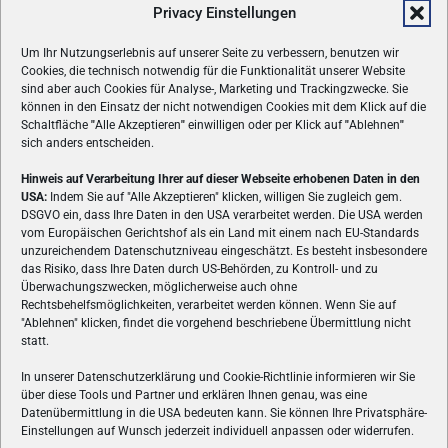
Privacy Einstellungen
Um Ihr Nutzungserlebnis auf unserer Seite zu verbessern, benutzen wir
Cookies, die technisch notwendig für die Funktionalität unserer Website
sind aber auch Cookies für Analyse-, Marketing und Trackingzwecke. Sie
können in den Einsatz der nicht notwendigen Cookies mit dem Klick auf die
Schaltfläche
"
Alle Akzeptieren
"
einwilligen oder per Klick auf
"
Ablehnen
"
sich anders entscheiden.
Hinweis auf Verarbeitung Ihrer auf dieser Webseite erhobenen Daten in den
USA:
Indem Sie auf "Alle Akzeptieren" klicken, willigen Sie zugleich gem.
ÜBER UNS
DSGVO ein, dass Ihre Daten in den USA verarbeitet werden. Die USA werden
vom Europäischen Gerichtshof als ein Land mit einem nach EU-Standards
VON GAMERN, FÜR GAMER! Gamers.at ist das älteste Online-
unzureichendem Datenschutzniveau eingeschätzt. Es besteht insbesondere
Spielemagazin Österreichs und bringt täglich aktuelle News,
das Risiko, dass Ihre Daten durch US-Behörden, zu Kontroll- und zu
Reviews und Videos zu PC- und Konsolenspielen, Gaming-
Überwachungszwecken, möglicherweise auch ohne
Rechtsbehelfsmöglichkeiten, verarbeitet werden können. Wenn Sie auf
Hardware und aus der Welt des e-Sport's.
"Ablehnen" klicken, findet die vorgehend beschriebene Übermittlung nicht
statt.
Schreib uns:
redaktion@gamers.at
In unserer Datenschutzerklärung und Cookie-Richtlinie informieren wir Sie
über diese Tools und Partner und erklären Ihnen genau, was eine
FOLGE UNS
Datenübermittlung in die USA bedeuten kann. Sie können Ihre Privatsphäre-
Einstellungen auf Wunsch jederzeit individuell anpassen oder widerrufen.