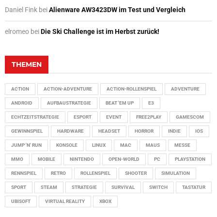
Daniel Fink
bei
Alienware AW3423DW im Test und Vergleich
elromeo
bei
Die Ski Challenge ist im Herbst zurück!
THEMEN
ACTION
ACTION-ADVENTURE
ACTION-ROLLENSPIEL
ADVENTURE
ANDROID
AUFBAUSTRATEGIE
BEAT 'EM UP
E3
ECHTZEITSTRATEGIE
ESPORT
EVENT
FREE2PLAY
GAMESCOM
GEWINNSPIEL
HARDWARE
HEADSET
HORROR
INDIE
IOS
JUMP 'N' RUN
KONSOLE
LINUX
MAC
MAUS
MESSE
MMO
MOBILE
NINTENDO
OPEN-WORLD
PC
PLAYSTATION
RENNSPIEL
RETRO
ROLLENSPIEL
SHOOTER
SIMULATION
SPORT
STEAM
STRATEGIE
SURVIVAL
SWITCH
TASTATUR
UBISOFT
VIRTUAL REALITY
XBOX