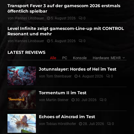
Transport Fever 3 auf der gamescom 2026 erstmals
öffentlich spielbar
von
Hannes Linsbauer
5. August 2026
0
Level Infinite zeigt gamescom-Line-up mit CONTROL
Resonant und mehr
von
Hannes Linsbauer
5. August 2026
0
LATEST REVIEWS
Alle
PC
Konsole
Hardware
MEHR
Jotunnslayer: Hordes of Hel im Test
von
Tom Steinbauer
4. August 2026
0
Tormentum II im Test
von
Martin Steiner
30. Juli 2026
0
Echoes of Aincrad im Test
von
Tobias Hörstlhofer
28. Juli 2026
0