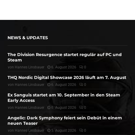
NEWS & UPDATES
The Division Resurgence startet regulär auf PC und
Steam
von
Hannes Linsbauer
6. August 2026
0
THQ Nordic Digital Showcase 2026 läuft am 7. August
von
Hannes Linsbauer
6. August 2026
0
Ex Sanguis startet am 10. September in den Steam
Early Access
von
Hannes Linsbauer
6. August 2026
0
Angelic: Dark Symphony feiert sein Debüt in einem
neuen Teaser
von
Hannes Linsbauer
5. August 2026
0