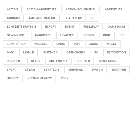
ACTION
ACTION-ADVENTURE
ACTION-ROLLENSPIEL
ADVENTURE
ANDROID
AUFBAUSTRATEGIE
BEAT 'EM UP
E3
ECHTZEITSTRATEGIE
ESPORT
EVENT
FREE2PLAY
GAMESCOM
GEWINNSPIEL
HARDWARE
HEADSET
HORROR
INDIE
IOS
JUMP 'N' RUN
KONSOLE
LINUX
MAC
MAUS
MESSE
MMO
MOBILE
NINTENDO
OPEN-WORLD
PC
PLAYSTATION
RENNSPIEL
RETRO
ROLLENSPIEL
SHOOTER
SIMULATION
SPORT
STEAM
STRATEGIE
SURVIVAL
SWITCH
TASTATUR
UBISOFT
VIRTUAL REALITY
XBOX