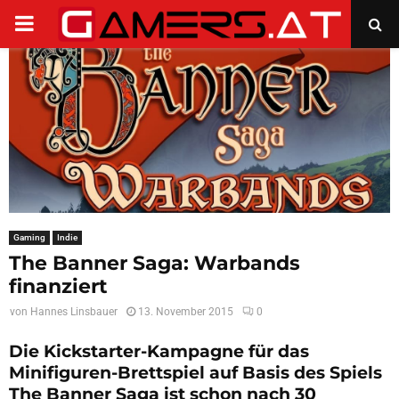
PRIMARY
MENU
Gaming
Indie
The Banner Saga: Warbands
finanziert
von
Hannes Linsbauer
13. November 2015
0
Die Kickstarter-Kampagne für das
Minifiguren-Brettspiel auf Basis des Spiels
The Banner Saga ist schon nach 30