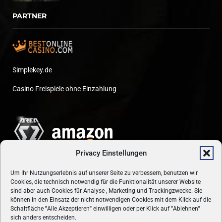
PARTNER
Simplekey.de
Casino Freispiele ohne Einzahlung
Privacy Einstellungen
Um Ihr Nutzungserlebnis auf unserer Seite zu verbessern, benutzen wir
Cookies, die technisch notwendig für die Funktionalität unserer Website
sind aber auch Cookies für Analyse-, Marketing und Trackingzwecke. Sie
können in den Einsatz der nicht notwendigen Cookies mit dem Klick auf die
Schaltfläche
"
Alle Akzeptieren
"
einwilligen oder per Klick auf
"
Ablehnen
"
sich anders entscheiden.