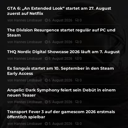
GTA 6: „An Extended Look“ startet am 27. August
zuerst auf Netflix
von
Hannes Linsbauer
6. August 2026
0
The Division Resurgence startet regulär auf PC und
Steam
von
Hannes Linsbauer
6. August 2026
0
THQ Nordic Digital Showcase 2026 läuft am 7. August
von
Hannes Linsbauer
6. August 2026
0
Ex Sanguis startet am 10. September in den Steam
Early Access
von
Hannes Linsbauer
6. August 2026
0
Angelic: Dark Symphony feiert sein Debüt in einem
neuen Teaser
von
Hannes Linsbauer
5. August 2026
0
Transport Fever 3 auf der gamescom 2026 erstmals
öffentlich spielbar
von
Hannes Linsbauer
5. August 2026
0