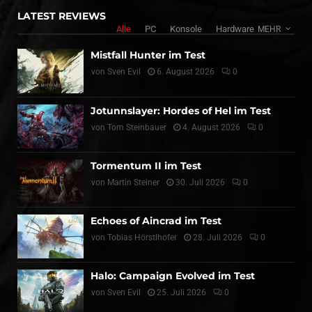
LATEST REVIEWS
Alle
PC
Konsole
Hardware
MEHR
Mistfall Hunter im Test
von
Sven Evil
6. August 2026
0
Jotunnslayer: Hordes of Hel im Test
von
Tom Steinbauer
4. August 2026
0
Tormentum II im Test
von
Martin Steiner
30. Juli 2026
0
Echoes of Aincrad im Test
von
Tobias Hörstlhofer
28. Juli 2026
0
Halo: Campaign Evolved im Test
von
Sven Evil
25. Juli 2026
0