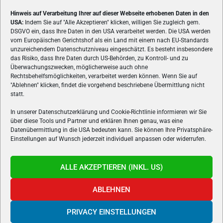
Hinweis auf Verarbeitung Ihrer auf dieser Webseite erhobenen Daten in den
USA:
Indem Sie auf "Alle Akzeptieren" klicken, willigen Sie zugleich gem.
ÜBER UNS
DSGVO ein, dass Ihre Daten in den USA verarbeitet werden. Die USA werden
vom Europäischen Gerichtshof als ein Land mit einem nach EU-Standards
VON GAMERN, FÜR GAMER! Gamers.at ist das älteste Online-
unzureichendem Datenschutzniveau eingeschätzt. Es besteht insbesondere
Spielemagazin Österreichs und bringt täglich aktuelle News,
das Risiko, dass Ihre Daten durch US-Behörden, zu Kontroll- und zu
Reviews und Videos zu PC- und Konsolenspielen, Gaming-
Überwachungszwecken, möglicherweise auch ohne
Rechtsbehelfsmöglichkeiten, verarbeitet werden können. Wenn Sie auf
Hardware und aus der Welt des e-Sport's.
"Ablehnen" klicken, findet die vorgehend beschriebene Übermittlung nicht
statt.
Schreib uns:
redaktion@gamers.at
In unserer Datenschutzerklärung und Cookie-Richtlinie informieren wir Sie
über diese Tools und Partner und erklären Ihnen genau, was eine
FOLGE UNS
Datenübermittlung in die USA bedeuten kann. Sie können Ihre Privatsphäre-
Einstellungen auf Wunsch jederzeit individuell anpassen oder widerrufen.
ALLE AKZEPTIEREN (INKL. US)
ABLEHNEN
PRIVACY EINSTELLUNGEN
Gamers.at v6 © 1999-2024 All Rights Reserved -
Kontakt
|
Impressum
|