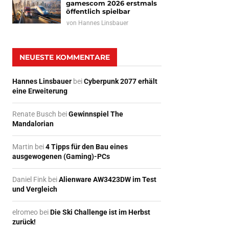
gamescom 2026 erstmals
öffentlich spielbar
von
Hannes Linsbauer
NEUESTE KOMMENTARE
Hannes Linsbauer
bei
Cyberpunk 2077 erhält
eine Erweiterung
Renate Busch
bei
Gewinnspiel The
Mandalorian
Martin
bei
4 Tipps für den Bau eines
ausgewogenen (Gaming)-PCs
Daniel Fink
bei
Alienware AW3423DW im Test
und Vergleich
elromeo
bei
Die Ski Challenge ist im Herbst
zurück!