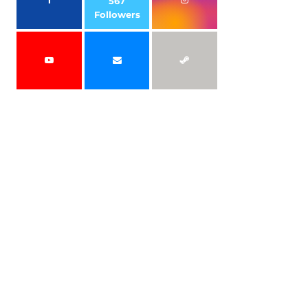
567
Followers