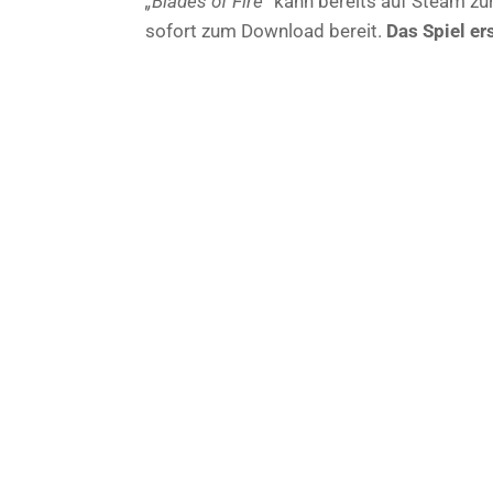
„Blades of Fire“
kann bereits auf Steam zu
sofort zum Download bereit.
Das Spiel e