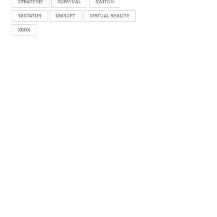
STRATEGIE
SURVIVAL
SWITCH
TASTATUR
UBISOFT
VIRTUAL REALITY
XBOX