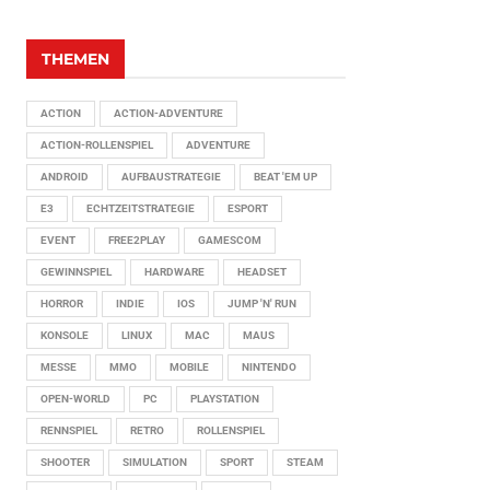
THEMEN
ACTION
ACTION-ADVENTURE
ACTION-ROLLENSPIEL
ADVENTURE
ANDROID
AUFBAUSTRATEGIE
BEAT 'EM UP
E3
ECHTZEITSTRATEGIE
ESPORT
EVENT
FREE2PLAY
GAMESCOM
GEWINNSPIEL
HARDWARE
HEADSET
HORROR
INDIE
IOS
JUMP 'N' RUN
KONSOLE
LINUX
MAC
MAUS
MESSE
MMO
MOBILE
NINTENDO
OPEN-WORLD
PC
PLAYSTATION
RENNSPIEL
RETRO
ROLLENSPIEL
SHOOTER
SIMULATION
SPORT
STEAM