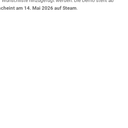
r Wunschliste hinzugefügt werden. Die Demo steht ab
rscheint am 14. Mai 2026 auf Steam
.