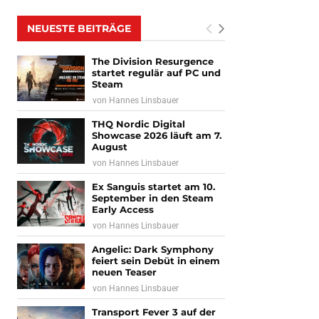
NEUESTE BEITRÄGE
The Division Resurgence
startet regulär auf PC und
Steam
von
Hannes Linsbauer
THQ Nordic Digital
Showcase 2026 läuft am 7.
August
von
Hannes Linsbauer
Ex Sanguis startet am 10.
September in den Steam
Early Access
von
Hannes Linsbauer
Angelic: Dark Symphony
feiert sein Debüt in einem
neuen Teaser
von
Hannes Linsbauer
Transport Fever 3 auf der