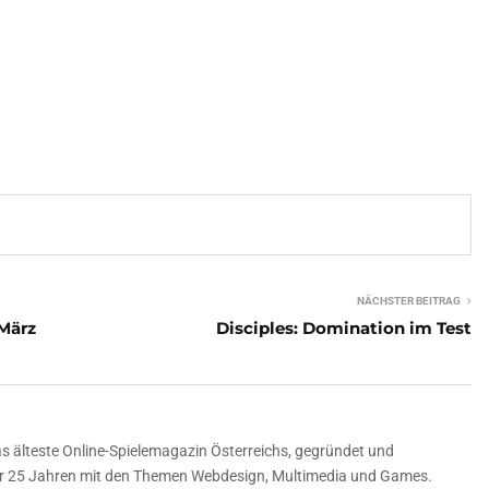
NÄCHSTER BEITRAG
März
Disciples: Domination im Test
 älteste Online-Spielemagazin Österreichs, gegründet und
über 25 Jahren mit den Themen Webdesign, Multimedia und Games.