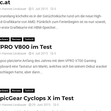
c.at
n
Hannes Linsbauer
5. Juli 2015
0
natelang köchelte es in der Gerüchteküche rund um die neue High-
d-Grafikkarte von AMD. Pünktlich zum Ferienbeginn ist es nun soweit,
e erste Grafikkarte mit HBM-Speicher...
ardware
Reviews
Technik
PRO V800 im Test
n
Hannes Linsbauer
4. Juli 2015
0
poo platzierte Anfang des Jahres mit dem VPRO V700 Gaming
yboard eine Tastatur am Markt, welches sich bei seinem Debut wacker
schlagen hatte, aber dann...
ardware
Reviews
Technik
picGear Cyclops X im Test
n
Hannes Linsbauer
29. Juni 2015
0