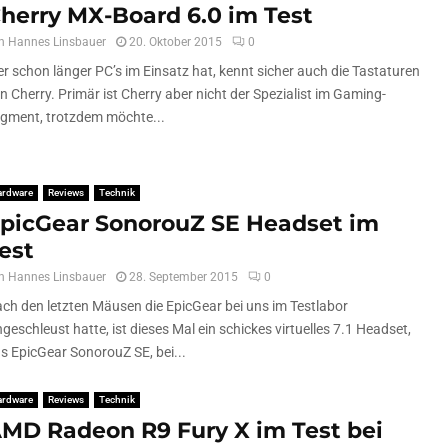
herry MX-Board 6.0 im Test
n
Hannes Linsbauer
20. Oktober 2015
0
r schon länger PC’s im Einsatz hat, kennt sicher auch die Tastaturen
n Cherry. Primär ist Cherry aber nicht der Spezialist im Gaming-
gment, trotzdem möchte...
ardware
Reviews
Technik
picGear SonorouZ SE Headset im
est
n
Hannes Linsbauer
28. September 2015
0
ch den letzten Mäusen die EpicGear bei uns im Testlabor
ngeschleust hatte, ist dieses Mal ein schickes virtuelles 7.1 Headset,
s EpicGear SonorouZ SE, bei...
ardware
Reviews
Technik
MD Radeon R9 Fury X im Test bei