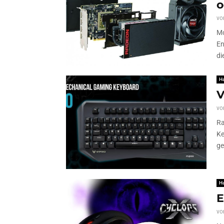
o
vo
Mo
En
di
H
V
vo
Ra
Ke
ge
H
E
vo