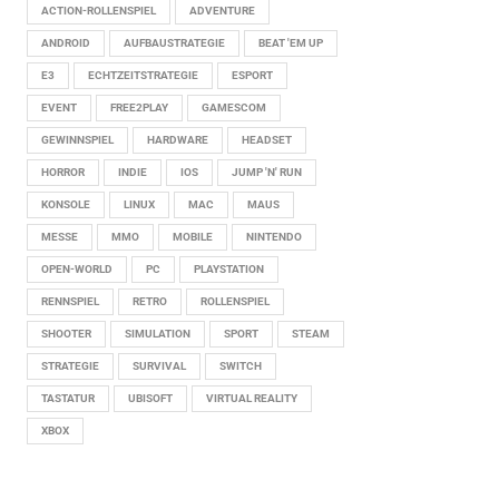
ACTION-ROLLENSPIEL
ADVENTURE
ANDROID
AUFBAUSTRATEGIE
BEAT 'EM UP
E3
ECHTZEITSTRATEGIE
ESPORT
EVENT
FREE2PLAY
GAMESCOM
GEWINNSPIEL
HARDWARE
HEADSET
HORROR
INDIE
IOS
JUMP 'N' RUN
KONSOLE
LINUX
MAC
MAUS
MESSE
MMO
MOBILE
NINTENDO
OPEN-WORLD
PC
PLAYSTATION
RENNSPIEL
RETRO
ROLLENSPIEL
SHOOTER
SIMULATION
SPORT
STEAM
STRATEGIE
SURVIVAL
SWITCH
TASTATUR
UBISOFT
VIRTUAL REALITY
XBOX