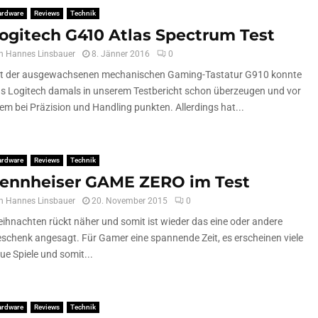
ardware
Reviews
Technik
ogitech G410 Atlas Spectrum Test
n
Hannes Linsbauer
8. Jänner 2016
0
t der ausgewachsenen mechanischen Gaming-Tastatur G910 konnte
s Logitech damals in unserem Testbericht schon überzeugen und vor
lem bei Präzision und Handling punkten. Allerdings hat...
ardware
Reviews
Technik
ennheiser GAME ZERO im Test
n
Hannes Linsbauer
20. November 2015
0
ihnachten rückt näher und somit ist wieder das eine oder andere
schenk angesagt. Für Gamer eine spannende Zeit, es erscheinen viele
ue Spiele und somit...
ardware
Reviews
Technik