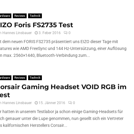
ardware
Reviews
Technik
IZO Foris FS2735 Test
n
Hannes Linsbauer
3. Feber 2016
0
t dem neuen FORIS FS2735 präsentiert uns EIZO dieser Tage mit
atures wie AMD FreeSync und 144 Hz-Untersützung, einer Auflösung
n max. 2560×1440, Bluetooth-Verbindung zum...
ardware
Reviews
Technik
orsair Gaming Headset VOID RGB im
est
n
Hannes Linsbauer
15. Jänner 2016
0
r hatten in unserem Testlabor ja schon einige Gaming-Headsets für
ch genauer unter die Lupe genommen, nun gesellt sich ein Vertreter
s kalifornischen Herstellers Corsair...