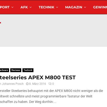
SPORT
AFK
TECHNIK
MAGAZIN
GEWINN
ardware
Reviews
Technik
teelseries APEX M800 TEST
n
Johannes Posch
8. März 2016
0
rsteller Steelseries behauptet mit der APEX M800 nicht weniger als die
ltweit schnellste und meist programmierbare Tastatur der Welt
schaffen zu haben. Der Weg dorthin:...