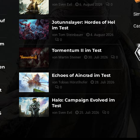
von
Sven Evil
6. August 2026
0
Sim
auf
Jotunnslayer: Hordes of Hel
Cas
im Test
von
Tom Steinbauer
4. August 2026
0
am
Tormentum II im Test
von
Martin Steiner
30. Juli 2026
0
den
Echoes of Aincrad im Test
von
Tobias Hörstlhofer
28. Juli 2026
0
t
Halo: Campaign Evolved im
Test
6
von
Sven Evil
25. Juli 2026
0