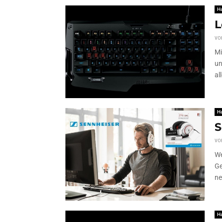
H
L
vo
Mi
un
al
H
S
vo
We
Ge
ne
H