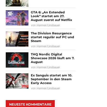
GTA 6: „An Extended
Look“ startet am 27.
August zuerst auf Netflix
von
Hannes Linsbauer
The Division Resurgence
startet regulär auf PC und
Steam
von
Hannes Linsbauer
THQ Nordic Digital
Showcase 2026 läuft am 7.
August
von
Hannes Linsbauer
Ex Sanguis startet am 10.
September in den Steam
Early Access
von
Hannes Linsbauer
NEUESTE KOMMENTARE