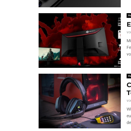
H
E
vo
Mi
Fe
vo
H
C
T
vo
Wi
eu
de