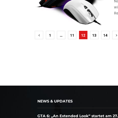
Na
wi
Re
Seitennummerierung
1
…
11
12
13
14
der
Beiträge
NEWS & UPDATES
GTA 6: „An Extended Look“ startet am 27.