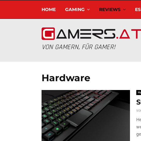
HOME
GAMING
REVIEWS
E
VON GAMERN, FÜR GAMER!
Hardware
H
S
vo
He
we
ge