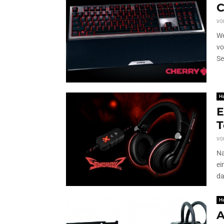
C
vo
We
vo
Se
H
E
T
vo
Na
ei
da
H
A