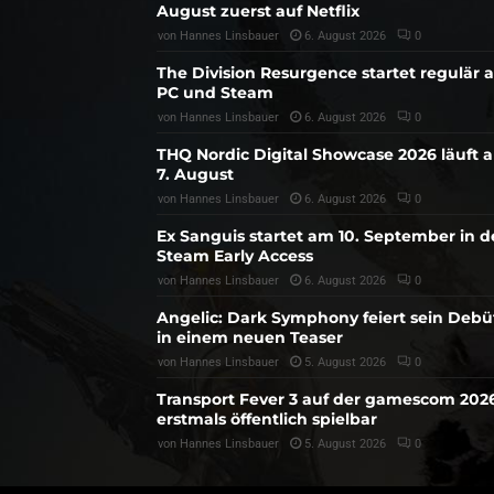
August zuerst auf Netflix
von
Hannes Linsbauer
6. August 2026
0
The Division Resurgence startet regulär 
PC und Steam
von
Hannes Linsbauer
6. August 2026
0
THQ Nordic Digital Showcase 2026 läuft 
7. August
von
Hannes Linsbauer
6. August 2026
0
Ex Sanguis startet am 10. September in 
Steam Early Access
von
Hannes Linsbauer
6. August 2026
0
Angelic: Dark Symphony feiert sein Debü
in einem neuen Teaser
von
Hannes Linsbauer
5. August 2026
0
Transport Fever 3 auf der gamescom 202
erstmals öffentlich spielbar
von
Hannes Linsbauer
5. August 2026
0