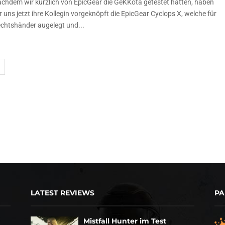
chdem wir kürzlich von EpicGear die GeKKota getestet hatten, haben
r uns jetzt ihre Kollegin vorgeknöpft die EpicGear Cyclops X, welche für
chtshänder augelegt und...
LATEST REVIEWS
PA
Mistfall Hunter im Test