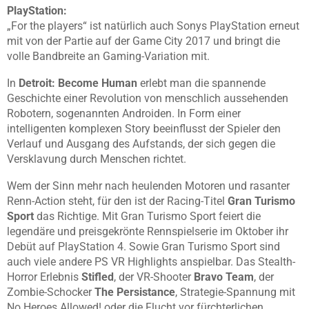
PlayStation:
„For the players“ ist natürlich auch Sonys PlayStation erneut
mit von der Partie auf der Game City 2017 und bringt die
volle Bandbreite an Gaming-Variation mit.
In
Detroit: Become Human
erlebt man die spannende
Geschichte einer Revolution von menschlich aussehenden
Robotern, sogenannten Androiden. In Form einer
intelligenten komplexen Story beeinflusst der Spieler den
Verlauf und Ausgang des Aufstands, der sich gegen die
Versklavung durch Menschen richtet.
Wem der Sinn mehr nach heulenden Motoren und rasanter
Renn-Action steht, für den ist der Racing-Titel
Gran Turismo
Sport
das Richtige. Mit Gran Turismo Sport feiert die
legendäre und preisgekrönte Rennspielserie im Oktober ihr
Debüt auf PlayStation 4. Sowie Gran Turismo Sport sind
auch viele andere PS VR Highlights anspielbar. Das Stealth-
Horror Erlebnis
Stifled
, der VR-Shooter
Bravo Team
, der
Zombie-Schocker
The Persistance
, Strategie-Spannung mit
No Heroes Allowed! oder die Flucht vor fürchterlichen