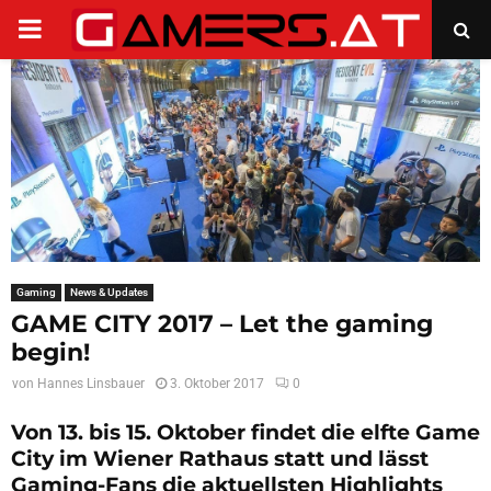
PRIMARY
MENU
Gaming
News & Updates
GAME CITY 2017 – Let the gaming
begin!
von
Hannes Linsbauer
3. Oktober 2017
0
Von 13. bis 15. Oktober findet die elfte Game
City im Wiener Rathaus statt und lässt
Gaming-Fans die aktuellsten Highlights