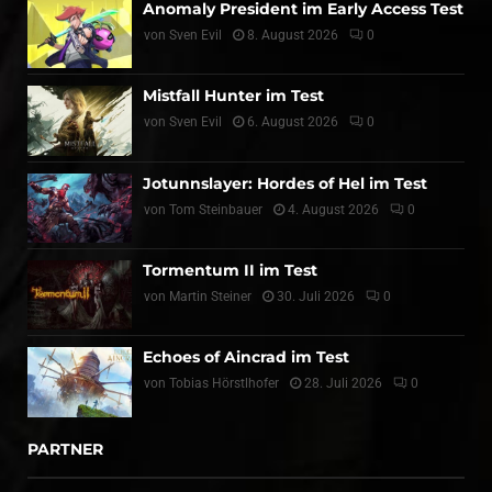
Anomaly President im Early Access Test
von
Sven Evil
8. August 2026
0
Mistfall Hunter im Test
von
Sven Evil
6. August 2026
0
Jotunnslayer: Hordes of Hel im Test
von
Tom Steinbauer
4. August 2026
0
Tormentum II im Test
von
Martin Steiner
30. Juli 2026
0
Echoes of Aincrad im Test
von
Tobias Hörstlhofer
28. Juli 2026
0
PARTNER