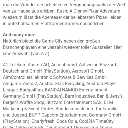
man die Wunder der beliebtesten Vergnügungsparks der Welt
von zu Hause aus erleben. Rush: A Disney-Pixar Adventure
wiederum lässt die Abenteuer der beliebtesten Pixar-Helden
in unterhaltsamen Plattformer-Games nacherleben.
And many more
Natürlich bietet die Game City neben den großen
Branchenplayern eine vielzahl weiterer toller Aussteller. Hier
eine Auswahl (von A-Z):
A1 Telekom Austria AG, Actionbound, Activision Blizzard
Deutschland GmbH (PlayStation), Aerosoft GmbH,
AimControllers, ak tronic Software & Services GmbH,
Anigame, Area52, Austria Glas Recycling, Austrian Player
League, Badge4Fan, BANDAI NAMCO Entertainment
Germany GmbH (PlayStation), Bars Industries, Ben & Jerry’s,
Berger’s Waffle Shop, Blizzard Entertainment SAS, BLM
Marketing & Event GmbH, Bundesministerium für Familie
und Jugend, BUPP, Capcom Entertainment Germany GmbH
(PlayStation), Charlyfresh, Coca Cola, Cool2U/TimeCity,
Daily Deli Foodtruck, Der Standard, Dimensione Anime,