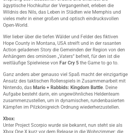
ägyptische Hochkultur der Vergangenheit, erleben die
Wildnis des Nils, das Leben in Städten wie Memphis und
vieles mehr in einer großen und optisch eindrucksvollen
Open-World.
Wer lieber über die tiefen Wälder und Felder des fiktiven
Hope County in Montana, USA streift und in der rasanten
Action geladenen Story die Gemeinden der Region von den
Anhängern des ominösen „Vaters“ befreit, für den ist die
weitläufige Spielwiese von
Far Cry 5
the Game to go to.
Ganz anders aber genauso viel Spaß macht der einzigartige
Ansatz des taktischen Rollenspiels in Zusammenarbeit mit
Nintendo, das
Mario + Rabbids: Kingdom Battle
. Deine
Aufgabe besteht darin, ein ungewöhnliches Heldenteam
zusammenzustellen, um in dynamischen, rundenbasierten
Kämpfen im Pilzkönigreich Ordnung wiederherzustellen.
Xbox:
Unter Project Scorpio wurde sie bekannt, nun steht sie als
Xbox One X kurz vor dem Release in die Wohnzimmer: die