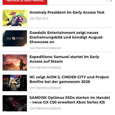
Anomaly President im Early Access Test
von
Sven Evil
Daedalic Entertainment zeigt neues
Erscheinungsbild und kündigt August-
Showcase an
von
Hannes Linsbauer
Expeditions: Samurai startet im Early
Access auf Steam
von
Hannes Linsbauer
NC zeigt AION 2, CINDER CITY und Project
Bonfire bei der gamescom 2026
von
Hannes Linsbauer
SANDISK Optimus SSDs starten im Handel
– neue GX C50 erweitert Xbox Series X|S
von
Hannes Linsbauer