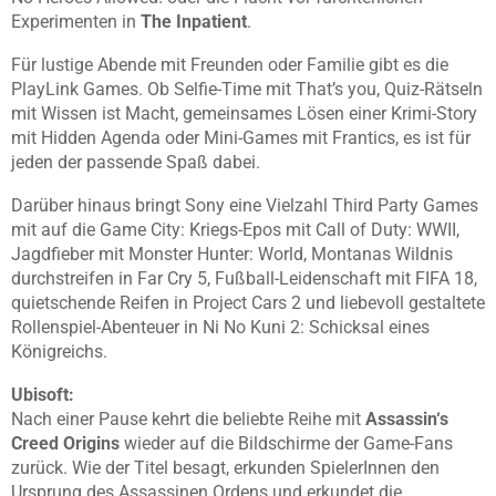
Experimenten in
The Inpatient
.
Für lustige Abende mit Freunden oder Familie gibt es die
PlayLink Games. Ob Selfie-Time mit That’s you, Quiz-Rätseln
mit Wissen ist Macht, gemeinsames Lösen einer Krimi-Story
mit Hidden Agenda oder Mini-Games mit Frantics, es ist für
jeden der passende Spaß dabei.
Darüber hinaus bringt Sony eine Vielzahl Third Party Games
mit auf die Game City: Kriegs-Epos mit Call of Duty: WWII,
Jagdfieber mit Monster Hunter: World, Montanas Wildnis
durchstreifen in Far Cry 5, Fußball-Leidenschaft mit FIFA 18,
quietschende Reifen in Project Cars 2 und liebevoll gestaltete
Rollenspiel-Abenteuer in Ni No Kuni 2: Schicksal eines
Königreichs.
Ubisoft:
Nach einer Pause kehrt die beliebte Reihe mit
Assassin‘s
Creed Origins
wieder auf die Bildschirme der Game-Fans
zurück. Wie der Titel besagt, erkunden SpielerInnen den
Ursprung des Assassinen Ordens und erkundet die