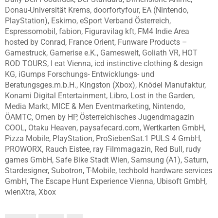
Donau-Universität Krems, doorfortyfour, EA (Nintendo,
PlayStation), Eskimo, eSport Verband Österreich,
Espressomobil, fabion, Figuravilag kft, FM4 Indie Area
hosted by Conrad, France Orient, Funware Products –
Gamestruck, Gamerise e.K., Gameswelt, Goliath VR, HOT
ROD TOURS, I eat Vienna, icd instinctive clothing & design
KG, iGumps Forschungs- Entwicklungs- und
Beratungsges.m.b.H., Kingston (Xbox), Knödel Manufaktur,
Konami Digital Entertainment, Libro, Lost in the Garden,
Media Markt, MICE & Men Eventmarketing, Nintendo,
ÖAMTC, Omen by HP, Österreichisches Jugendmagazin
COOL, Otaku Heaven, paysafecard.com, Wertkarten GmbH,
Pizza Mobile, PlayStation, ProSiebenSat.1 PULS 4 GmbH,
PROWORX, Rauch Eistee, ray Filmmagazin, Red Bull, rudy
games GmbH, Safe Bike Stadt Wien, Samsung (A1), Saturn,
Stardesigner, Subotron, T-Mobile, techbold hardware services
GmbH, The Escape Hunt Experience Vienna, Ubisoft GmbH,
wienXtra, Xbox