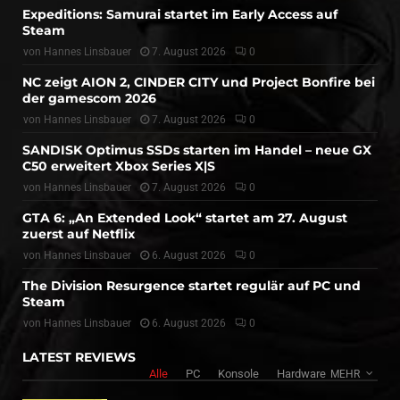
Expeditions: Samurai startet im Early Access auf
Steam
von
Hannes Linsbauer
7. August 2026
0
NC zeigt AION 2, CINDER CITY und Project Bonfire bei
der gamescom 2026
von
Hannes Linsbauer
7. August 2026
0
SANDISK Optimus SSDs starten im Handel – neue GX
C50 erweitert Xbox Series X|S
von
Hannes Linsbauer
7. August 2026
0
GTA 6: „An Extended Look“ startet am 27. August
zuerst auf Netflix
von
Hannes Linsbauer
6. August 2026
0
The Division Resurgence startet regulär auf PC und
Steam
von
Hannes Linsbauer
6. August 2026
0
LATEST REVIEWS
Alle
PC
Konsole
Hardware
MEHR