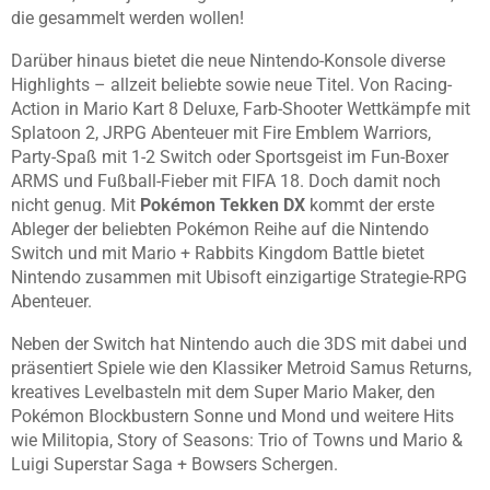
die gesammelt werden wollen!
Darüber hinaus bietet die neue Nintendo-Konsole diverse
Highlights – allzeit beliebte sowie neue Titel. Von Racing-
Action in Mario Kart 8 Deluxe, Farb-Shooter Wettkämpfe mit
Splatoon 2, JRPG Abenteuer mit Fire Emblem Warriors,
Party-Spaß mit 1-2 Switch oder Sportsgeist im Fun-Boxer
ARMS und Fußball-Fieber mit FIFA 18. Doch damit noch
nicht genug. Mit
Pokémon Tekken DX
kommt der erste
Ableger der beliebten Pokémon Reihe auf die Nintendo
Switch und mit Mario + Rabbits Kingdom Battle bietet
Nintendo zusammen mit Ubisoft einzigartige Strategie-RPG
Abenteuer.
Neben der Switch hat Nintendo auch die 3DS mit dabei und
präsentiert Spiele wie den Klassiker Metroid Samus Returns,
kreatives Levelbasteln mit dem Super Mario Maker, den
Pokémon Blockbustern Sonne und Mond und weitere Hits
wie Militopia, Story of Seasons: Trio of Towns und Mario &
Luigi Superstar Saga + Bowsers Schergen.