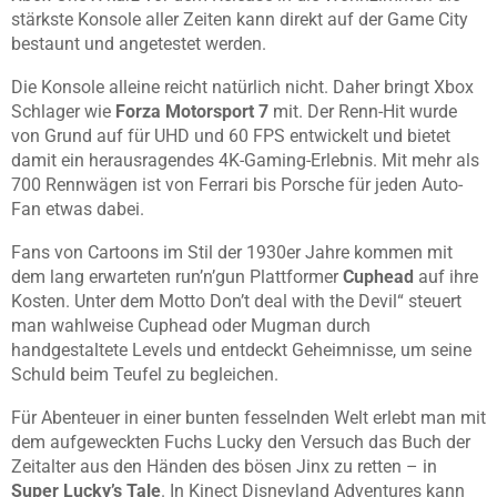
stärkste Konsole aller Zeiten kann direkt auf der Game City
bestaunt und angetestet werden.
Die Konsole alleine reicht natürlich nicht. Daher bringt Xbox
Schlager wie
Forza Motorsport 7
mit. Der Renn-Hit wurde
von Grund auf für UHD und 60 FPS entwickelt und bietet
damit ein herausragendes 4K-Gaming-Erlebnis. Mit mehr als
700 Rennwägen ist von Ferrari bis Porsche für jeden Auto-
Fan etwas dabei.
Fans von Cartoons im Stil der 1930er Jahre kommen mit
dem lang erwarteten run’n’gun Plattformer
Cuphead
auf ihre
Kosten. Unter dem Motto Don’t deal with the Devil“ steuert
man wahlweise Cuphead oder Mugman durch
handgestaltete Levels und entdeckt Geheimnisse, um seine
Schuld beim Teufel zu begleichen.
Für Abenteuer in einer bunten fesselnden Welt erlebt man mit
dem aufgeweckten Fuchs Lucky den Versuch das Buch der
Zeitalter aus den Händen des bösen Jinx zu retten – in
Super Lucky’s Tale
. In Kinect Disneyland Adventures kann