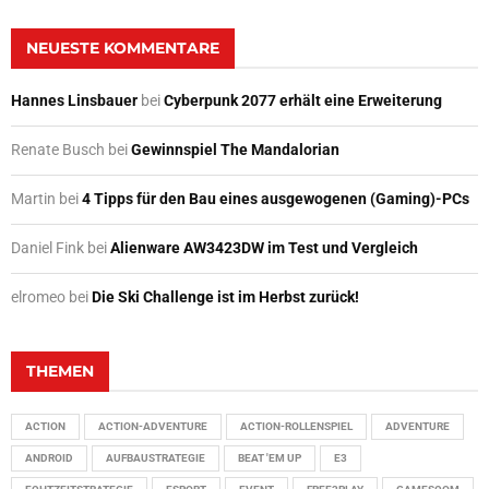
NEUESTE KOMMENTARE
Hannes Linsbauer
bei
Cyberpunk 2077 erhält eine Erweiterung
Renate Busch
bei
Gewinnspiel The Mandalorian
Martin
bei
4 Tipps für den Bau eines ausgewogenen (Gaming)-PCs
Daniel Fink
bei
Alienware AW3423DW im Test und Vergleich
elromeo
bei
Die Ski Challenge ist im Herbst zurück!
THEMEN
ACTION
ACTION-ADVENTURE
ACTION-ROLLENSPIEL
ADVENTURE
ANDROID
AUFBAUSTRATEGIE
BEAT 'EM UP
E3