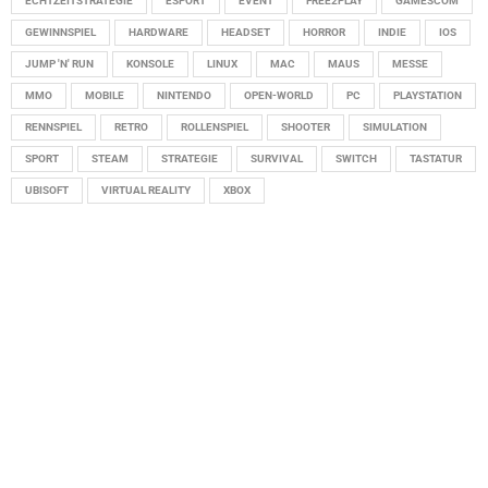
ECHTZEITSTRATEGIE
ESPORT
EVENT
FREE2PLAY
GAMESCOM
GEWINNSPIEL
HARDWARE
HEADSET
HORROR
INDIE
IOS
JUMP 'N' RUN
KONSOLE
LINUX
MAC
MAUS
MESSE
MMO
MOBILE
NINTENDO
OPEN-WORLD
PC
PLAYSTATION
RENNSPIEL
RETRO
ROLLENSPIEL
SHOOTER
SIMULATION
SPORT
STEAM
STRATEGIE
SURVIVAL
SWITCH
TASTATUR
UBISOFT
VIRTUAL REALITY
XBOX