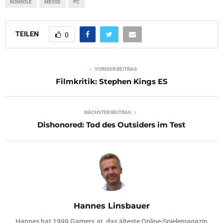
KONSOLE
MESSE
PC
TEILEN
0
VORIGER BEITRAG
Filmkritik: Stephen Kings ES
NÄCHSTER BEITRAG
Dishonored: Tod des Outsiders im Test
Hannes Linsbauer
Hannes hat 1999 Gamers.at, das älteste Online-Spielemagazin