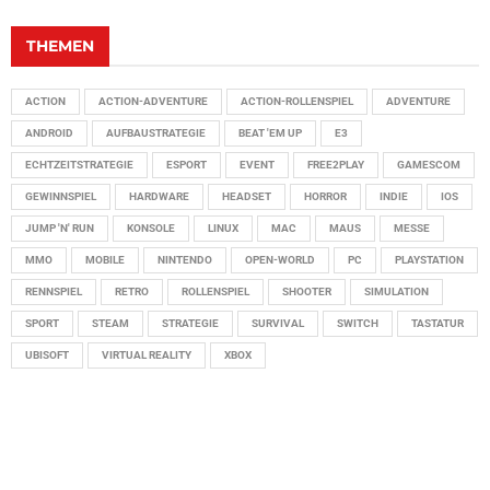
THEMEN
ACTION
ACTION-ADVENTURE
ACTION-ROLLENSPIEL
ADVENTURE
ANDROID
AUFBAUSTRATEGIE
BEAT 'EM UP
E3
ECHTZEITSTRATEGIE
ESPORT
EVENT
FREE2PLAY
GAMESCOM
GEWINNSPIEL
HARDWARE
HEADSET
HORROR
INDIE
IOS
JUMP 'N' RUN
KONSOLE
LINUX
MAC
MAUS
MESSE
MMO
MOBILE
NINTENDO
OPEN-WORLD
PC
PLAYSTATION
RENNSPIEL
RETRO
ROLLENSPIEL
SHOOTER
SIMULATION
SPORT
STEAM
STRATEGIE
SURVIVAL
SWITCH
TASTATUR
UBISOFT
VIRTUAL REALITY
XBOX