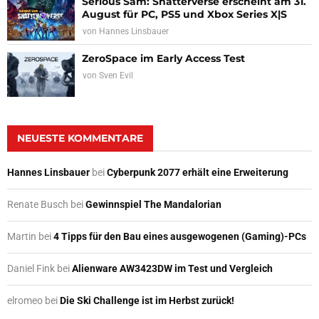
Serious Sam: Shatterverse erscheint am 31.
August für PC, PS5 und Xbox Series X|S
von
Hannes Linsbauer
ZeroSpace im Early Access Test
von
Sven Evil
NEUESTE KOMMENTARE
Hannes Linsbauer
bei
Cyberpunk 2077 erhält eine Erweiterung
Renate Busch
bei
Gewinnspiel The Mandalorian
Martin
bei
4 Tipps für den Bau eines ausgewogenen (Gaming)-PCs
Daniel Fink
bei
Alienware AW3423DW im Test und Vergleich
elromeo
bei
Die Ski Challenge ist im Herbst zurück!