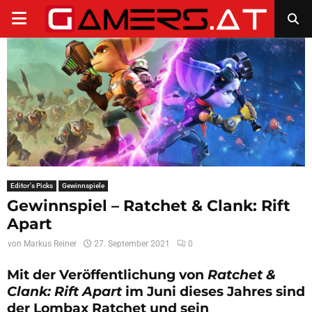
PRIMARY
MENU
Editor's Picks
Gewinnspiele
Gewinnspiel – Ratchet & Clank: Rift
Apart
von
Markus Reiner
27. September 2021
0
Mit der Veröffentlichung von
Ratchet &
Clank: Rift Apart
im Juni dieses Jahres sind
der Lombax Ratchet und sein