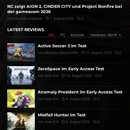
NC zeigt AION 2, CINDER CITY und Project Bonfire bei
der gamescom 2026
von
Hannes Linsbauer
7. August 2026
0
LATEST REVIEWS
Alle
PC
Konsole
Hardware
MEHR
Active Soccer 3 im Test
von
Matthias Mayerhöffer
10. August 2026
0
ZeroSpace im Early Access Test
von
Sven Evil
10. August 2026
0
Anomaly President im Early Access Test
von
Sven Evil
8. August 2026
0
Mistfall Hunter im Test
von
Sven Evil
6. August 2026
0