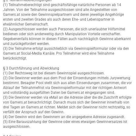
§ 2 Teilnahmeberechtigungen
(1) Teilnahmeberechtigt sind geschäftsfähige natürliche Personen ab 14
Jahren. Von der Teilnahme ausgeschlossen sind alle Angestellten von
Gamers.at sowie den Gewinnspielpartnern und deren jeweilige Angehörige
ersten und zweiten Grades als auch deren Ehe- und Lebenspartner in
eheähnlicher Gemeinschaft.
(2) Ausgeschlossen werden auch Personen, die sich unerlaubter Hilfsmittel
bedienen oder sich anderweitig durch Manipulation Vorteile verschaffen.
Gegebenenfalls können in diesen Fällen auch nachträglich Gewinne aberkannt
und zurückgefordert werden.
(3) Die Teilnahme erfolgt ausschließlich via Gewinnspielformular oder via den
Gamers.at Social-Media Kanäle. Pro Teilnehmer wird eine Teilnahme
berücksichtigt.
§ 3 Durchführung und Abwicklung
(1) Der Rechtsweg ist bei diesem Gewinnspiel ausgeschlossen.
(2) Die Gewinner werden aus dem Pool der Einsendungen mittels Jurywertung
bestimmt. Besagter Pool stellt sich aus allen Einsendungen zusammen, die vor
Ablauf der Teilnahmefrist via Gewinnspielformular mit der richtigen Antwort
und vollständig ausgefüllten Daten bei Gamers.at eingegangen sind.
(3) Die Gewinner werden via eMail an die Adresse über die die Zuschrift erfolgte
von Gamers.at benachrichtigt. Danach muss sich der Gewinner innerhalb von
drei Tagen an Gamers.at richten. Meldet sich der Gewinner nicht rechtzeitig, so
verfällt der Anspruch auf den Gewinn.
(4) Der Gewinn wird den Gewinnern an die angegebene Adresse zugesandt.
(5) Eine Barauszahlung der Gewinne oder eines etwaigen Gewinnersatzes ist
ausgeschlossen.