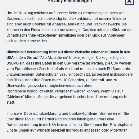
Privacy Einstellungen
Um Ihr Nutzungserlebnis auf unserer Seite zu verbessern, benutzen wir
Cookies, die technisch notwendig für die Funktionalität unserer Website
sind aber auch Cookies für Analyse-, Marketing und Trackingzwecke. Sie
können in den Einsatz der nicht notwendigen Cookies mit dem Klick auf die
Schaltfläche
"
Alle Akzeptieren
"
einwilligen oder per Klick auf
"
Ablehnen
"
sich anders entscheiden.
Hinweis auf Verarbeitung Ihrer auf dieser Webseite erhobenen Daten in den
USA:
Indem Sie auf "Alle Akzeptieren" klicken, willigen Sie zugleich gem.
ÜBER UNS
DSGVO ein, dass Ihre Daten in den USA verarbeitet werden. Die USA werden
vom Europäischen Gerichtshof als ein Land mit einem nach EU-Standards
VON GAMERN, FÜR GAMER! Gamers.at ist das älteste Online-
unzureichendem Datenschutzniveau eingeschätzt. Es besteht insbesondere
Spielemagazin Österreichs und bringt täglich aktuelle News,
das Risiko, dass Ihre Daten durch US-Behörden, zu Kontroll- und zu
Reviews und Videos zu PC- und Konsolenspielen, Gaming-
Überwachungszwecken, möglicherweise auch ohne
Rechtsbehelfsmöglichkeiten, verarbeitet werden können. Wenn Sie auf
Hardware und aus der Welt des e-Sport's.
"Ablehnen" klicken, findet die vorgehend beschriebene Übermittlung nicht
statt.
Schreib uns:
redaktion@gamers.at
In unserer Datenschutzerklärung und Cookie-Richtlinie informieren wir Sie
über diese Tools und Partner und erklären Ihnen genau, was eine
FOLGE UNS
Datenübermittlung in die USA bedeuten kann. Sie können Ihre Privatsphäre-
Einstellungen auf Wunsch jederzeit individuell anpassen oder widerrufen.