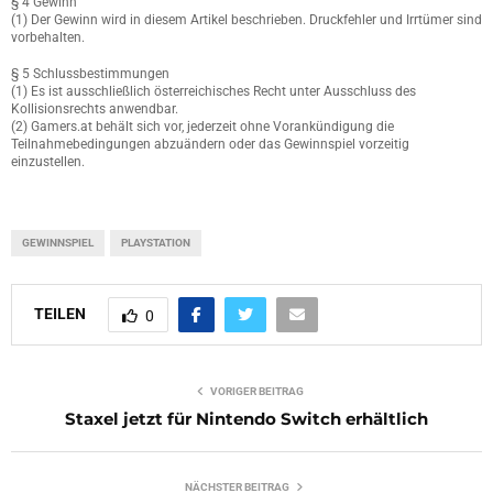
§ 4 Gewinn
(1) Der Gewinn wird in diesem Artikel beschrieben. Druckfehler und Irrtümer sind
vorbehalten.
§ 5 Schlussbestimmungen
(1) Es ist ausschließlich österreichisches Recht unter Ausschluss des
Kollisionsrechts anwendbar.
(2) Gamers.at behält sich vor, jederzeit ohne Vorankündigung die
Teilnahmebedingungen abzuändern oder das Gewinnspiel vorzeitig
einzustellen.
GEWINNSPIEL
PLAYSTATION
TEILEN
0
VORIGER BEITRAG
Staxel jetzt für Nintendo Switch erhältlich
NÄCHSTER BEITRAG