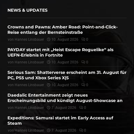
NEWS & UPDATES
Crowns and Pawns: Amber Road: Point-and-Click-
Reise entlang der Bernsteinstraße
von
Hannes Linsbauer
10. August 2026
0
PAYDAY startet mit „Heist Escape Roguelike“ als
UEFN-Erlebnis in Fortnite
von
Hannes Linsbauer
10. August 2026
0
Serious Sam: Shatterverse erscheint am 31. August für
PC, PS5 und Xbox Series X|S
von
Hannes Linsbauer
10. August 2026
0
Daedalic Entertainment zeigt neues
Erscheinungsbild und kündigt August-Showcase an
von
Hannes Linsbauer
7. August 2026
0
Expeditions: Samurai startet im Early Access auf
Steam
von
Hannes Linsbauer
7. August 2026
0