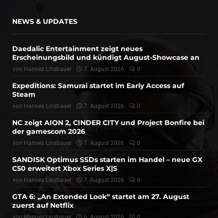
NEWS & UPDATES
Daedalic Entertainment zeigt neues
Erscheinungsbild und kündigt August-Showcase an
von
Hannes Linsbauer
7. August 2026
0
Expeditions: Samurai startet im Early Access auf
Steam
von
Hannes Linsbauer
7. August 2026
0
NC zeigt AION 2, CINDER CITY und Project Bonfire bei
der gamescom 2026
von
Hannes Linsbauer
7. August 2026
0
SANDISK Optimus SSDs starten im Handel – neue GX
C50 erweitert Xbox Series X|S
von
Hannes Linsbauer
7. August 2026
0
GTA 6: „An Extended Look“ startet am 27. August
zuerst auf Netflix
von
Hannes Linsbauer
6. August 2026
0