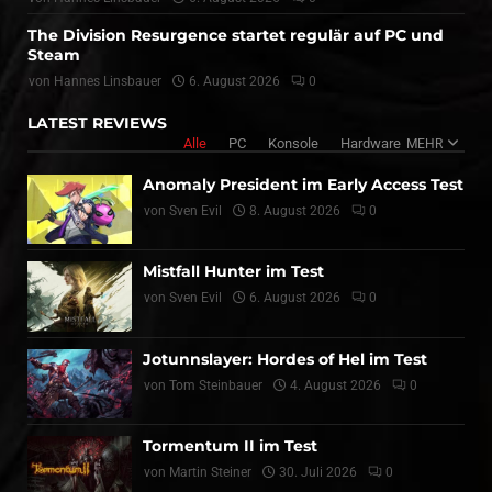
The Division Resurgence startet regulär auf PC und
Steam
von
Hannes Linsbauer
6. August 2026
0
LATEST REVIEWS
Alle
PC
Konsole
Hardware
MEHR
Anomaly President im Early Access Test
von
Sven Evil
8. August 2026
0
Mistfall Hunter im Test
von
Sven Evil
6. August 2026
0
Jotunnslayer: Hordes of Hel im Test
von
Tom Steinbauer
4. August 2026
0
Tormentum II im Test
von
Martin Steiner
30. Juli 2026
0