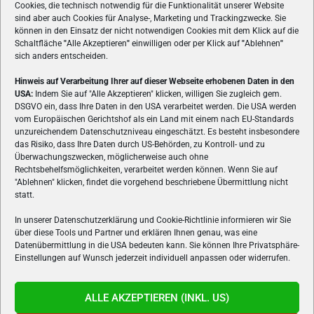
Cookies, die technisch notwendig für die Funktionalität unserer Website
sind aber auch Cookies für Analyse-, Marketing und Trackingzwecke. Sie
können in den Einsatz der nicht notwendigen Cookies mit dem Klick auf die
Schaltfläche
"
Alle Akzeptieren
"
einwilligen oder per Klick auf
"
Ablehnen
"
sich anders entscheiden.
Hinweis auf Verarbeitung Ihrer auf dieser Webseite erhobenen Daten in den
USA:
Indem Sie auf "Alle Akzeptieren" klicken, willigen Sie zugleich gem.
ÜBER UNS
DSGVO ein, dass Ihre Daten in den USA verarbeitet werden. Die USA werden
vom Europäischen Gerichtshof als ein Land mit einem nach EU-Standards
VON GAMERN, FÜR GAMER! Gamers.at ist das älteste Online-
unzureichendem Datenschutzniveau eingeschätzt. Es besteht insbesondere
Spielemagazin Österreichs und bringt täglich aktuelle News,
das Risiko, dass Ihre Daten durch US-Behörden, zu Kontroll- und zu
Reviews und Videos zu PC- und Konsolenspielen, Gaming-
Überwachungszwecken, möglicherweise auch ohne
Rechtsbehelfsmöglichkeiten, verarbeitet werden können. Wenn Sie auf
Hardware und aus der Welt des e-Sport's.
"Ablehnen" klicken, findet die vorgehend beschriebene Übermittlung nicht
statt.
Schreib uns:
redaktion@gamers.at
In unserer Datenschutzerklärung und Cookie-Richtlinie informieren wir Sie
über diese Tools und Partner und erklären Ihnen genau, was eine
FOLGE UNS
Datenübermittlung in die USA bedeuten kann. Sie können Ihre Privatsphäre-
Einstellungen auf Wunsch jederzeit individuell anpassen oder widerrufen.
ALLE AKZEPTIEREN (INKL. US)