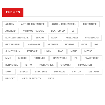
THEMEN
ACTION
ACTION-ADVENTURE
ACTION-ROLLENSPIEL
ADVENTURE
ANDROID
AUFBAUSTRATEGIE
BEAT 'EM UP
E3
ECHTZEITSTRATEGIE
ESPORT
EVENT
FREE2PLAY
GAMESCOM
GEWINNSPIEL
HARDWARE
HEADSET
HORROR
INDIE
IOS
JUMP 'N' RUN
KONSOLE
LINUX
MAC
MAUS
MESSE
MMO
MOBILE
NINTENDO
OPEN-WORLD
PC
PLAYSTATION
RENNSPIEL
RETRO
ROLLENSPIEL
SHOOTER
SIMULATION
SPORT
STEAM
STRATEGIE
SURVIVAL
SWITCH
TASTATUR
UBISOFT
VIRTUAL REALITY
XBOX