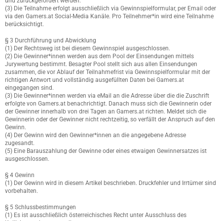
und zurückgefordert werden.
(3) Die Teilnahme erfolgt ausschließlich via Gewinnspielformular, per Email oder
via den Gamers.at Social-Media Kanäle. Pro Teilnehmer*in wird eine Teilnahme
berücksichtigt.
§ 3 Durchführung und Abwicklung
(1) Der Rechtsweg ist bei diesem Gewinnspiel ausgeschlossen.
(2) Die Gewinner*innen werden aus dem Pool der Einsendungen mittels
Jurywertung bestimmt. Besagter Pool stellt sich aus allen Einsendungen
zusammen, die vor Ablauf der Teilnahmefrist via Gewinnspielformular mit der
richtigen Antwort und vollständig ausgefüllten Daten bei Gamers.at
eingegangen sind.
(3) Die Gewinner*innen werden via eMail an die Adresse über die die Zuschrift
erfolgte von Gamers.at benachrichtigt. Danach muss sich die Gewinnerin oder
der Gewinner innerhalb von drei Tagen an Gamers.at richten. Meldet sich die
Gewinnerin oder der Gewinner nicht rechtzeitig, so verfällt der Anspruch auf den
Gewinn.
(4) Der Gewinn wird den Gewinner*innen an die angegebene Adresse
zugesandt.
(5) Eine Barauszahlung der Gewinne oder eines etwaigen Gewinnersatzes ist
ausgeschlossen.
§ 4 Gewinn
(1) Der Gewinn wird in diesem Artikel beschrieben. Druckfehler und Irrtümer sind
vorbehalten.
§ 5 Schlussbestimmungen
(1) Es ist ausschließlich österreichisches Recht unter Ausschluss des