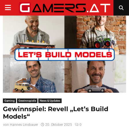
PRIMARY
MENU
Gaming
Gewinnspiele
News & Updates
Gewinnspiel: Revell „Let’s Build
Models“
von
Hannes Linsbauer
20. Oktober 2025
0