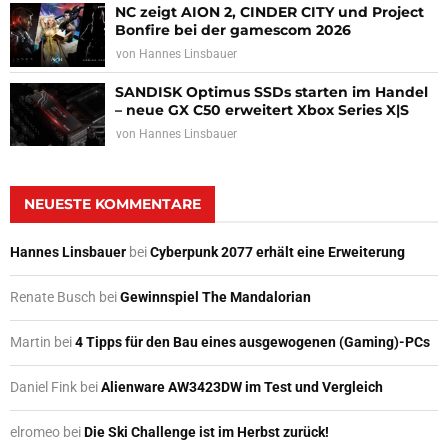
NC zeigt AION 2, CINDER CITY und Project
Bonfire bei der gamescom 2026
von
Hannes Linsbauer
SANDISK Optimus SSDs starten im Handel
– neue GX C50 erweitert Xbox Series X|S
von
Hannes Linsbauer
NEUESTE KOMMENTARE
Hannes Linsbauer
bei
Cyberpunk 2077 erhält eine Erweiterung
Renate Busch
bei
Gewinnspiel The Mandalorian
Martin
bei
4 Tipps für den Bau eines ausgewogenen (Gaming)-PCs
Daniel Fink
bei
Alienware AW3423DW im Test und Vergleich
elromeo
bei
Die Ski Challenge ist im Herbst zurück!