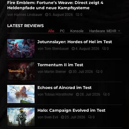
Fire Emblem: Fortune’s Weave: Direct zeigt 4
Heldenpfade und neue Kampfsysteme
von
Hannes Linsbauer
5. August 2026
0
LATEST REVIEWS
Alle
PC
Konsole
Hardware
MEHR
Jotunnslayer: Hordes of Hel im Test
von
Tom Steinbauer
4. August 2026
0
Tormentum II im Test
von
Martin Steiner
30. Juli 2026
0
Echoes of Aincrad im Test
von
Tobias Hörstlhofer
28. Juli 2026
0
Halo: Campaign Evolved im Test
von
Sven Evil
25. Juli 2026
0