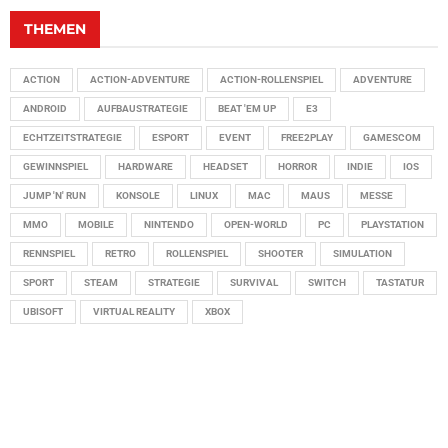
THEMEN
ACTION
ACTION-ADVENTURE
ACTION-ROLLENSPIEL
ADVENTURE
ANDROID
AUFBAUSTRATEGIE
BEAT 'EM UP
E3
ECHTZEITSTRATEGIE
ESPORT
EVENT
FREE2PLAY
GAMESCOM
GEWINNSPIEL
HARDWARE
HEADSET
HORROR
INDIE
IOS
JUMP 'N' RUN
KONSOLE
LINUX
MAC
MAUS
MESSE
MMO
MOBILE
NINTENDO
OPEN-WORLD
PC
PLAYSTATION
RENNSPIEL
RETRO
ROLLENSPIEL
SHOOTER
SIMULATION
SPORT
STEAM
STRATEGIE
SURVIVAL
SWITCH
TASTATUR
UBISOFT
VIRTUAL REALITY
XBOX