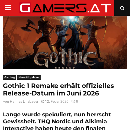
PRIMARY
MENU
Gaming
News & Updates
Gothic 1 Remake erhält offizielles
Release-Datum im Juni 2026
von
Hannes Linsbauer
12. Feber 2026
0
Lange wurde spekuliert, nun herrscht
Gewissheit. THQ Nordic und Alkimia
Interactive haben heute den finalen