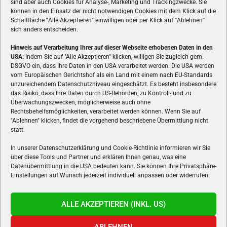
sind aber auch Cookies für Analyse-, Marketing und Trackingzwecke. Sie
können in den Einsatz der nicht notwendigen Cookies mit dem Klick auf die
Schaltfläche
"
Alle Akzeptieren
"
einwilligen oder per Klick auf
"
Ablehnen
"
sich anders entscheiden.
Hinweis auf Verarbeitung Ihrer auf dieser Webseite erhobenen Daten in den
USA:
Indem Sie auf "Alle Akzeptieren" klicken, willigen Sie zugleich gem.
ÜBER UNS
DSGVO ein, dass Ihre Daten in den USA verarbeitet werden. Die USA werden
vom Europäischen Gerichtshof als ein Land mit einem nach EU-Standards
VON GAMERN, FÜR GAMER! Gamers.at ist das älteste Online-
unzureichendem Datenschutzniveau eingeschätzt. Es besteht insbesondere
Spielemagazin Österreichs und bringt täglich aktuelle News,
das Risiko, dass Ihre Daten durch US-Behörden, zu Kontroll- und zu
Reviews und Videos zu PC- und Konsolenspielen, Gaming-
Überwachungszwecken, möglicherweise auch ohne
Hardware und aus der Welt des e-Sport's.
Rechtsbehelfsmöglichkeiten, verarbeitet werden können. Wenn Sie auf
"Ablehnen" klicken, findet die vorgehend beschriebene Übermittlung nicht
Schreib uns:
redaktion@gamers.at
statt.
In unserer Datenschutzerklärung und Cookie-Richtlinie informieren wir Sie
über diese Tools und Partner und erklären Ihnen genau, was eine
FOLGE UNS
Datenübermittlung in die USA bedeuten kann. Sie können Ihre Privatsphäre-
Einstellungen auf Wunsch jederzeit individuell anpassen oder widerrufen.
ALLE AKZEPTIEREN (INKL. US)
ABLEHNEN