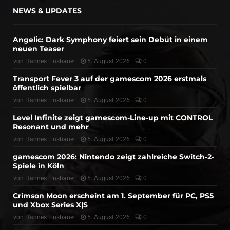
NEWS & UPDATES
Angelic: Dark Symphony feiert sein Debüt in einem
neuen Teaser
von
Hannes Linsbauer
5. August 2026
0
Transport Fever 3 auf der gamescom 2026 erstmals
öffentlich spielbar
von
Hannes Linsbauer
5. August 2026
0
Level Infinite zeigt gamescom-Line-up mit CONTROL
Resonant und mehr
von
Hannes Linsbauer
5. August 2026
0
gamescom 2026: Nintendo zeigt zahlreiche Switch-2-
Spiele in Köln
von
Hannes Linsbauer
5. August 2026
0
Crimson Moon erscheint am 1. September für PC, PS5
und Xbox Series X|S
von
Hannes Linsbauer
5. August 2026
0