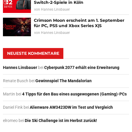
Switch-2-Spiele in Köln
von
Hannes Linsbauer
Crimson Moon erscheint am 1. September
für PC, PS5 und Xbox Series X|S
von
Hannes Linsbauer
NEUESTE KOMMENTARE
Hannes Linsbauer
bei
Cyberpunk 2077 erhält eine Erweiterung
Renate Busch
bei
Gewinnspiel The Mandalorian
Martin
bei
4 Tipps für den Bau eines ausgewogenen (Gaming)-PCs
Daniel Fink
bei
Alienware AW3423DW im Test und Vergleich
elromeo
bei
Die Ski Challenge ist im Herbst zurück!