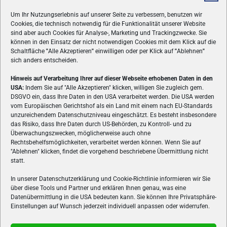
Um Ihr Nutzungserlebnis auf unserer Seite zu verbessern, benutzen wir
Cookies, die technisch notwendig für die Funktionalität unserer Website
sind aber auch Cookies für Analyse-, Marketing und Trackingzwecke. Sie
können in den Einsatz der nicht notwendigen Cookies mit dem Klick auf die
Schaltfläche
"
Alle Akzeptieren
"
einwilligen oder per Klick auf
"
Ablehnen
"
sich anders entscheiden.
Hinweis auf Verarbeitung Ihrer auf dieser Webseite erhobenen Daten in den
USA:
Indem Sie auf "Alle Akzeptieren" klicken, willigen Sie zugleich gem.
ÜBER UNS
DSGVO ein, dass Ihre Daten in den USA verarbeitet werden. Die USA werden
vom Europäischen Gerichtshof als ein Land mit einem nach EU-Standards
VON GAMERN, FÜR GAMER! Gamers.at ist das älteste Online-
unzureichendem Datenschutzniveau eingeschätzt. Es besteht insbesondere
Spielemagazin Österreichs und bringt täglich aktuelle News,
das Risiko, dass Ihre Daten durch US-Behörden, zu Kontroll- und zu
Reviews und Videos zu PC- und Konsolenspielen, Gaming-
Überwachungszwecken, möglicherweise auch ohne
Rechtsbehelfsmöglichkeiten, verarbeitet werden können. Wenn Sie auf
Hardware und aus der Welt des e-Sport's.
"Ablehnen" klicken, findet die vorgehend beschriebene Übermittlung nicht
statt.
Schreib uns:
redaktion@gamers.at
In unserer Datenschutzerklärung und Cookie-Richtlinie informieren wir Sie
über diese Tools und Partner und erklären Ihnen genau, was eine
FOLGE UNS
Datenübermittlung in die USA bedeuten kann. Sie können Ihre Privatsphäre-
Einstellungen auf Wunsch jederzeit individuell anpassen oder widerrufen.