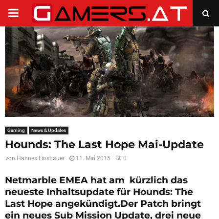
PRIMARY
MENU
Gaming
News & Updates
Hounds: The Last Hope Mai-Update
von
Hannes Linsbauer
11. Mai 2015
0
Netmarble EMEA hat am kürzlich das
neueste Inhaltsupdate für Hounds: The
Last Hope angekündigt.Der Patch bringt
ein neues Sub Mission Update, drei neue