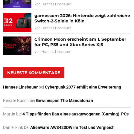
von
Hannes Linsbauer
gamescom 2026: Nintendo zeigt zahlreiche
Switch-2-Spiele in Köln
von
Hannes Linsbauer
Crimson Moon erscheint am 1. September
für PC, PS5 und Xbox Series X|S
von
Hannes Linsbauer
NEUESTE KOMMENTARE
Hannes Linsbauer
bei
Cyberpunk 2077 erhält eine Erweiterung
Renate Busch
bei
Gewinnspiel The Mandalorian
Martin
bei
4 Tipps für den Bau eines ausgewogenen (Gaming)-PCs
Daniel Fink
bei
Alienware AW3423DW im Test und Vergleich