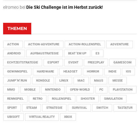
elromeo
bei
Die Ski Challenge ist im Herbst zurück!
THEMEN
ACTION
ACTION-ADVENTURE
ACTION-ROLLENSPIEL
ADVENTURE
ANDROID
AUFBAUSTRATEGIE
BEAT 'EM UP
E3
ECHTZEITSTRATEGIE
ESPORT
EVENT
FREE2PLAY
GAMESCOM
GEWINNSPIEL
HARDWARE
HEADSET
HORROR
INDIE
IOS
JUMP 'N' RUN
KONSOLE
LINUX
MAC
MAUS
MESSE
MMO
MOBILE
NINTENDO
OPEN-WORLD
PC
PLAYSTATION
RENNSPIEL
RETRO
ROLLENSPIEL
SHOOTER
SIMULATION
SPORT
STEAM
STRATEGIE
SURVIVAL
SWITCH
TASTATUR
UBISOFT
VIRTUAL REALITY
XBOX