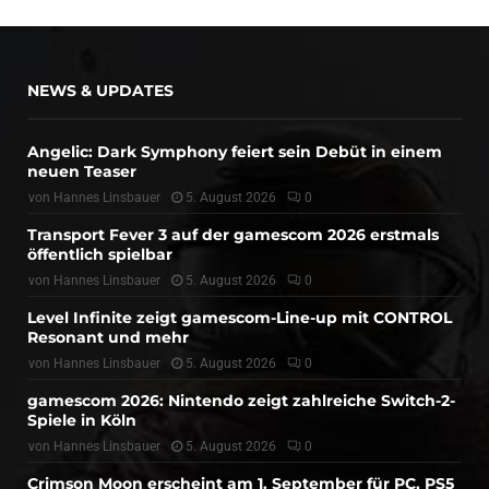
NEWS & UPDATES
Angelic: Dark Symphony feiert sein Debüt in einem
neuen Teaser
von
Hannes Linsbauer
5. August 2026
0
Transport Fever 3 auf der gamescom 2026 erstmals
öffentlich spielbar
von
Hannes Linsbauer
5. August 2026
0
Level Infinite zeigt gamescom-Line-up mit CONTROL
Resonant und mehr
von
Hannes Linsbauer
5. August 2026
0
gamescom 2026: Nintendo zeigt zahlreiche Switch-2-
Spiele in Köln
von
Hannes Linsbauer
5. August 2026
0
Crimson Moon erscheint am 1. September für PC, PS5