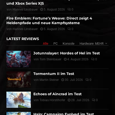
und Xbox Series X|S
von
Hannes Linsbauer
5. August 2026
0
Fire Emblem: Fortune’s Weave: Direct zeigt 4
Heldenpfade und neue Kampfsysteme
von
Hannes Linsbauer
5. August 2026
0
LATEST REVIEWS
Alle
PC
Konsole
Hardware
MEHR
Jotunnslayer: Hordes of Hel im Test
von
Tom Steinbauer
4. August 2026
0
Tormentum II im Test
von
Martin Steiner
30. Juli 2026
0
Echoes of Aincrad im Test
von
Tobias Hörstlhofer
28. Juli 2026
0
Halo: Campaign Evolved im Test