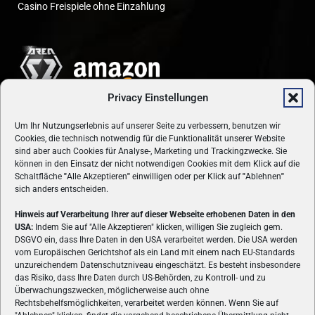
Casino Freispiele ohne Einzahlung
Privacy Einstellungen
Um Ihr Nutzungserlebnis auf unserer Seite zu verbessern, benutzen wir
Cookies, die technisch notwendig für die Funktionalität unserer Website
sind aber auch Cookies für Analyse-, Marketing und Trackingzwecke. Sie
können in den Einsatz der nicht notwendigen Cookies mit dem Klick auf die
Schaltfläche
"
Alle Akzeptieren
"
einwilligen oder per Klick auf
"
Ablehnen
"
sich anders entscheiden.
Hinweis auf Verarbeitung Ihrer auf dieser Webseite erhobenen Daten in den
USA:
Indem Sie auf "Alle Akzeptieren" klicken, willigen Sie zugleich gem.
ÜBER UNS
DSGVO ein, dass Ihre Daten in den USA verarbeitet werden. Die USA werden
vom Europäischen Gerichtshof als ein Land mit einem nach EU-Standards
VON GAMERN, FÜR GAMER! Gamers.at ist das älteste Online-
unzureichendem Datenschutzniveau eingeschätzt. Es besteht insbesondere
Spielemagazin Österreichs und bringt täglich aktuelle News,
das Risiko, dass Ihre Daten durch US-Behörden, zu Kontroll- und zu
Reviews und Videos zu PC- und Konsolenspielen, Gaming-
Überwachungszwecken, möglicherweise auch ohne
Rechtsbehelfsmöglichkeiten, verarbeitet werden können. Wenn Sie auf
Hardware und aus der Welt des e-Sport's.