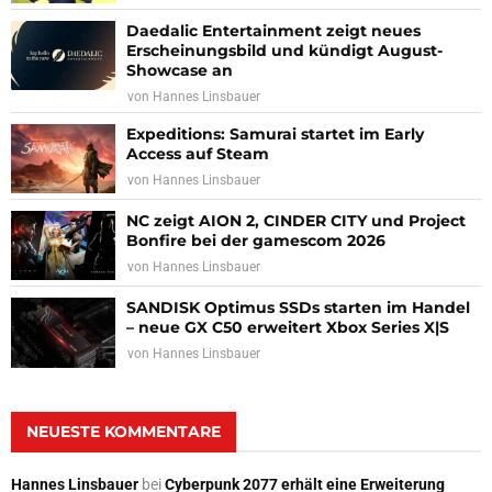
Daedalic Entertainment zeigt neues
Erscheinungsbild und kündigt August-
Showcase an
von
Hannes Linsbauer
Expeditions: Samurai startet im Early
Access auf Steam
von
Hannes Linsbauer
NC zeigt AION 2, CINDER CITY und Project
Bonfire bei der gamescom 2026
von
Hannes Linsbauer
SANDISK Optimus SSDs starten im Handel
– neue GX C50 erweitert Xbox Series X|S
von
Hannes Linsbauer
NEUESTE KOMMENTARE
Hannes Linsbauer
bei
Cyberpunk 2077 erhält eine Erweiterung