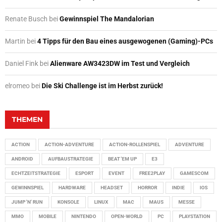
Renate Busch
bei
Gewinnspiel The Mandalorian
Martin
bei
4 Tipps für den Bau eines ausgewogenen (Gaming)-PCs
Daniel Fink
bei
Alienware AW3423DW im Test und Vergleich
elromeo
bei
Die Ski Challenge ist im Herbst zurück!
THEMEN
ACTION
ACTION-ADVENTURE
ACTION-ROLLENSPIEL
ADVENTURE
ANDROID
AUFBAUSTRATEGIE
BEAT 'EM UP
E3
ECHTZEITSTRATEGIE
ESPORT
EVENT
FREE2PLAY
GAMESCOM
GEWINNSPIEL
HARDWARE
HEADSET
HORROR
INDIE
IOS
JUMP 'N' RUN
KONSOLE
LINUX
MAC
MAUS
MESSE
MMO
MOBILE
NINTENDO
OPEN-WORLD
PC
PLAYSTATION