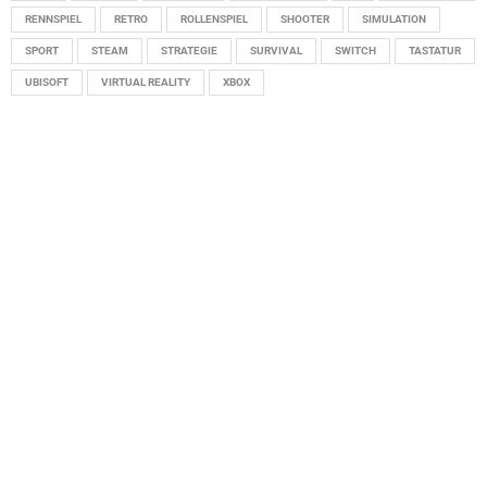
RENNSPIEL
RETRO
ROLLENSPIEL
SHOOTER
SIMULATION
SPORT
STEAM
STRATEGIE
SURVIVAL
SWITCH
TASTATUR
UBISOFT
VIRTUAL REALITY
XBOX