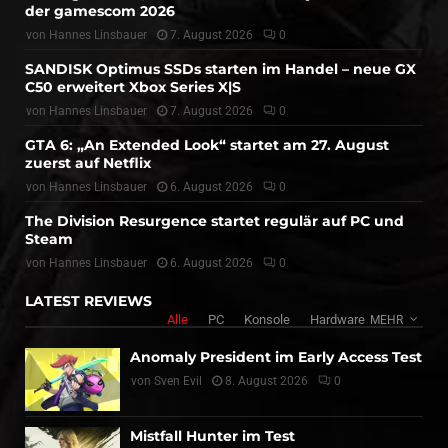
der gamescom 2026
von
Hannes Linsbauer
7. August 2026
0
SANDISK Optimus SSDs starten im Handel – neue GX
C50 erweitert Xbox Series X|S
von
Hannes Linsbauer
7. August 2026
0
GTA 6: „An Extended Look“ startet am 27. August
zuerst auf Netflix
von
Hannes Linsbauer
6. August 2026
0
The Division Resurgence startet regulär auf PC und
Steam
von
Hannes Linsbauer
6. August 2026
0
LATEST REVIEWS
Alle
PC
Konsole
Hardware
MEHR
Anomaly President im Early Access Test
von
Sven Evil
8. August 2026
0
Mistfall Hunter im Test