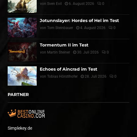
von
Sven Evil
6. August 2026
0
Jotunnslayer: Hordes of Hel im Test
von
Tom Steinbauer
4. August 2026
0
Tormentum II im Test
von
Martin Steiner
30. Juli 2026
0
Echoes of Aincrad im Test
von
Tobias Hörstlhofer
28. Juli 2026
0
PARTNER
Simplekey.de