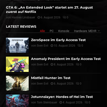
GTA 6: „An Extended Look“ startet am 27. August
zuerst auf Netflix
von
Hannes Linsbauer
6. August 2026
0
LATEST REVIEWS
Alle
PC
Konsole
Hardware
MEHR
ZeroSpace im Early Access Test
von
Sven Evil
10. August 2026
0
Anomaly President im Early Access Test
von
Sven Evil
8. August 2026
0
Mistfall Hunter im Test
von
Sven Evil
6. August 2026
0
Jotunnslayer: Hordes of Hel im Test
von
Tom Steinbauer
4. August 2026
0