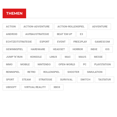
THEMEN
ACTION
ACTION-ADVENTURE
ACTION-ROLLENSPIEL
ADVENTURE
ANDROID
AUFBAUSTRATEGIE
BEAT 'EM UP
E3
ECHTZEITSTRATEGIE
ESPORT
EVENT
FREE2PLAY
GAMESCOM
GEWINNSPIEL
HARDWARE
HEADSET
HORROR
INDIE
IOS
JUMP 'N' RUN
KONSOLE
LINUX
MAC
MAUS
MESSE
MMO
MOBILE
NINTENDO
OPEN-WORLD
PC
PLAYSTATION
RENNSPIEL
RETRO
ROLLENSPIEL
SHOOTER
SIMULATION
SPORT
STEAM
STRATEGIE
SURVIVAL
SWITCH
TASTATUR
UBISOFT
VIRTUAL REALITY
XBOX