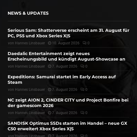
NEWS & UPDATES
Serious Sam: Shatterverse erscheint am 31. August für
PC, PS5 und Xbox Series X|S
von
Hannes Linsbauer
10. August 2026
0
Daedalic Entertainment zeigt neues
Erscheinungsbild und kündigt August-Showcase an
von
Hannes Linsbauer
7. August 2026
0
Expeditions: Samurai startet im Early Access auf
Steam
von
Hannes Linsbauer
7. August 2026
0
NC zeigt AION 2, CINDER CITY und Project Bonfire bei
der gamescom 2026
von
Hannes Linsbauer
7. August 2026
0
SANDISK Optimus SSDs starten im Handel – neue GX
C50 erweitert Xbox Series X|S
von
Hannes Linsbauer
7. August 2026
0