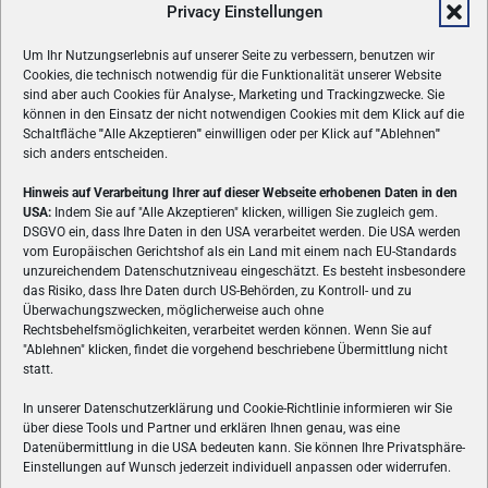
Privacy Einstellungen
Um Ihr Nutzungserlebnis auf unserer Seite zu verbessern, benutzen wir
Cookies, die technisch notwendig für die Funktionalität unserer Website
sind aber auch Cookies für Analyse-, Marketing und Trackingzwecke. Sie
können in den Einsatz der nicht notwendigen Cookies mit dem Klick auf die
Schaltfläche
"
Alle Akzeptieren
"
einwilligen oder per Klick auf
"
Ablehnen
"
sich anders entscheiden.
Hinweis auf Verarbeitung Ihrer auf dieser Webseite erhobenen Daten in den
USA:
Indem Sie auf "Alle Akzeptieren" klicken, willigen Sie zugleich gem.
ÜBER UNS
DSGVO ein, dass Ihre Daten in den USA verarbeitet werden. Die USA werden
vom Europäischen Gerichtshof als ein Land mit einem nach EU-Standards
VON GAMERN, FÜR GAMER! Gamers.at ist das älteste Online-
unzureichendem Datenschutzniveau eingeschätzt. Es besteht insbesondere
Spielemagazin Österreichs und bringt täglich aktuelle News,
das Risiko, dass Ihre Daten durch US-Behörden, zu Kontroll- und zu
Reviews und Videos zu PC- und Konsolenspielen, Gaming-
Überwachungszwecken, möglicherweise auch ohne
Rechtsbehelfsmöglichkeiten, verarbeitet werden können. Wenn Sie auf
Hardware und aus der Welt des e-Sport's.
"Ablehnen" klicken, findet die vorgehend beschriebene Übermittlung nicht
statt.
Schreib uns:
redaktion@gamers.at
In unserer Datenschutzerklärung und Cookie-Richtlinie informieren wir Sie
über diese Tools und Partner und erklären Ihnen genau, was eine
FOLGE UNS
Datenübermittlung in die USA bedeuten kann. Sie können Ihre Privatsphäre-
Einstellungen auf Wunsch jederzeit individuell anpassen oder widerrufen.