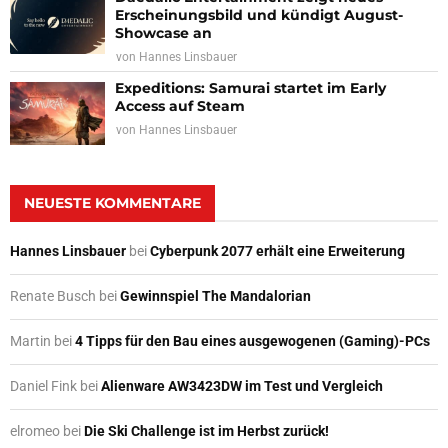
Erscheinungsbild und kündigt August-
Showcase an
von
Hannes Linsbauer
Expeditions: Samurai startet im Early
Access auf Steam
von
Hannes Linsbauer
NEUESTE KOMMENTARE
Hannes Linsbauer
bei
Cyberpunk 2077 erhält eine Erweiterung
Renate Busch
bei
Gewinnspiel The Mandalorian
Martin
bei
4 Tipps für den Bau eines ausgewogenen (Gaming)-PCs
Daniel Fink
bei
Alienware AW3423DW im Test und Vergleich
elromeo
bei
Die Ski Challenge ist im Herbst zurück!