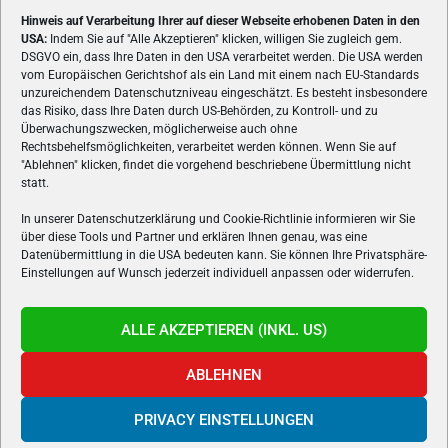
Hinweis auf Verarbeitung Ihrer auf dieser Webseite erhobenen Daten in den
USA:
Indem Sie auf "Alle Akzeptieren" klicken, willigen Sie zugleich gem.
ÜBER UNS
DSGVO ein, dass Ihre Daten in den USA verarbeitet werden. Die USA werden
vom Europäischen Gerichtshof als ein Land mit einem nach EU-Standards
VON GAMERN, FÜR GAMER! Gamers.at ist das älteste Online-
unzureichendem Datenschutzniveau eingeschätzt. Es besteht insbesondere
Spielemagazin Österreichs und bringt täglich aktuelle News,
das Risiko, dass Ihre Daten durch US-Behörden, zu Kontroll- und zu
Reviews und Videos zu PC- und Konsolenspielen, Gaming-
Überwachungszwecken, möglicherweise auch ohne
Rechtsbehelfsmöglichkeiten, verarbeitet werden können. Wenn Sie auf
Hardware und aus der Welt des e-Sport's.
"Ablehnen" klicken, findet die vorgehend beschriebene Übermittlung nicht
statt.
Schreib uns:
redaktion@gamers.at
In unserer Datenschutzerklärung und Cookie-Richtlinie informieren wir Sie
über diese Tools und Partner und erklären Ihnen genau, was eine
FOLGE UNS
Datenübermittlung in die USA bedeuten kann. Sie können Ihre Privatsphäre-
Einstellungen auf Wunsch jederzeit individuell anpassen oder widerrufen.
ALLE AKZEPTIEREN (INKL. US)
ABLEHNEN
PRIVACY EINSTELLUNGEN
Gamers.at v6 © 1999-2024 All Rights Reserved -
Kontakt
|
Impressum
|