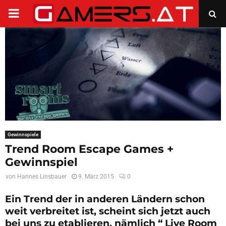
PRIMARY
MENU
Gewinnspiele
Trend Room Escape Games +
Gewinnspiel
von
Hannes Linsbauer
9. März 2015
0
Ein Trend der in anderen Ländern schon
weit verbreitet ist, scheint sich jetzt auch
bei uns zu etablieren, nämlich “ Live Room