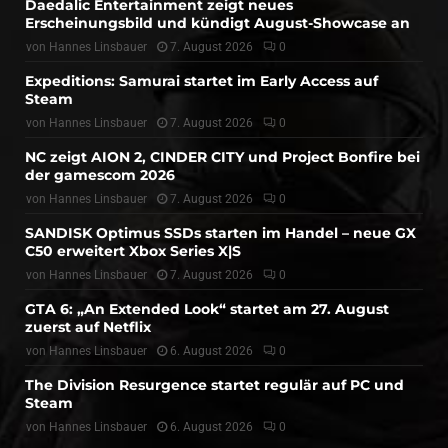
Daedalic Entertainment zeigt neues
Erscheinungsbild und kündigt August-Showcase an
von
Hannes Linsbauer
7. August 2026
0
Expeditions: Samurai startet im Early Access auf
Steam
von
Hannes Linsbauer
7. August 2026
0
NC zeigt AION 2, CINDER CITY und Project Bonfire bei
der gamescom 2026
von
Hannes Linsbauer
7. August 2026
0
SANDISK Optimus SSDs starten im Handel – neue GX
C50 erweitert Xbox Series X|S
von
Hannes Linsbauer
7. August 2026
0
GTA 6: „An Extended Look“ startet am 27. August
zuerst auf Netflix
von
Hannes Linsbauer
6. August 2026
0
The Division Resurgence startet regulär auf PC und
Steam
von
Hannes Linsbauer
6. August 2026
0