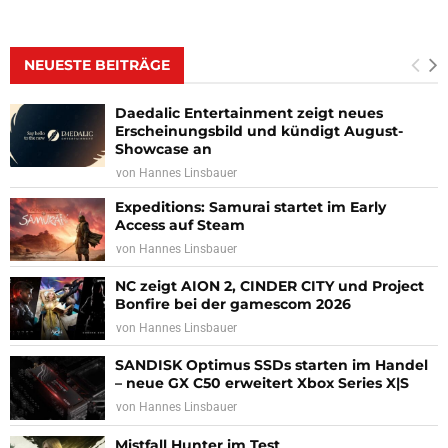
NEUESTE BEITRÄGE
Daedalic Entertainment zeigt neues
Erscheinungsbild und kündigt August-
Showcase an
von
Hannes Linsbauer
Expeditions: Samurai startet im Early
Access auf Steam
von
Hannes Linsbauer
NC zeigt AION 2, CINDER CITY und Project
Bonfire bei der gamescom 2026
von
Hannes Linsbauer
SANDISK Optimus SSDs starten im Handel
– neue GX C50 erweitert Xbox Series X|S
von
Hannes Linsbauer
Mistfall Hunter im Test