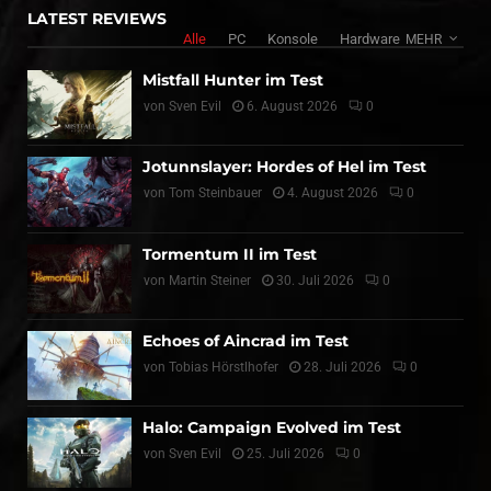
LATEST REVIEWS
Alle
PC
Konsole
Hardware
MEHR
Mistfall Hunter im Test
von
Sven Evil
6. August 2026
0
Jotunnslayer: Hordes of Hel im Test
von
Tom Steinbauer
4. August 2026
0
Tormentum II im Test
von
Martin Steiner
30. Juli 2026
0
Echoes of Aincrad im Test
von
Tobias Hörstlhofer
28. Juli 2026
0
Halo: Campaign Evolved im Test
von
Sven Evil
25. Juli 2026
0