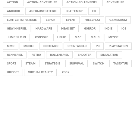
ACTION
ACTION-ADVENTURE
ACTION-ROLLENSPIEL
ADVENTURE
ANDROID
AUFBAUSTRATEGIE
BEAT 'EM UP
E3
ECHTZEITSTRATEGIE
ESPORT
EVENT
FREE2PLAY
GAMESCOM
GEWINNSPIEL
HARDWARE
HEADSET
HORROR
INDIE
IOS
JUMP 'N' RUN
KONSOLE
LINUX
MAC
MAUS
MESSE
MMO
MOBILE
NINTENDO
OPEN-WORLD
PC
PLAYSTATION
RENNSPIEL
RETRO
ROLLENSPIEL
SHOOTER
SIMULATION
SPORT
STEAM
STRATEGIE
SURVIVAL
SWITCH
TASTATUR
UBISOFT
VIRTUAL REALITY
XBOX