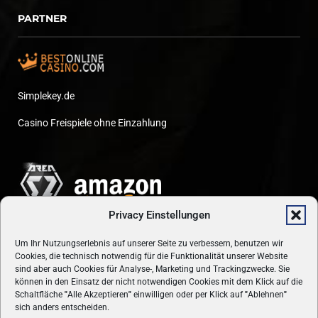
PARTNER
Simplekey.de
Casino Freispiele ohne Einzahlung
Privacy Einstellungen
Um Ihr Nutzungserlebnis auf unserer Seite zu verbessern, benutzen wir
Cookies, die technisch notwendig für die Funktionalität unserer Website
sind aber auch Cookies für Analyse-, Marketing und Trackingzwecke. Sie
können in den Einsatz der nicht notwendigen Cookies mit dem Klick auf die
Schaltfläche
"
Alle Akzeptieren
"
einwilligen oder per Klick auf
"
Ablehnen
"
sich anders entscheiden.