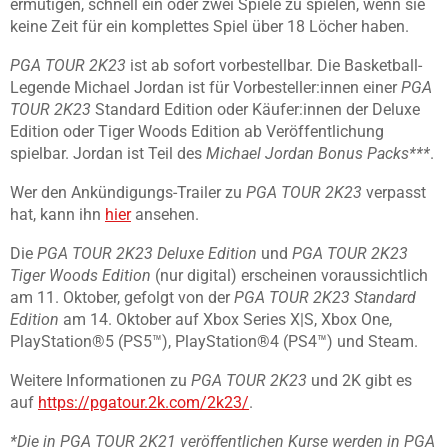
ermutigen, schnell ein oder zwei Spiele zu spielen, wenn sie
keine Zeit für ein komplettes Spiel über 18 Löcher haben.
PGA TOUR 2K23
ist ab sofort vorbestellbar. Die Basketball-
Legende Michael Jordan ist für Vorbesteller:innen einer
PGA
TOUR 2K23
Standard Edition oder Käufer:innen der Deluxe
Edition oder Tiger Woods Edition ab Veröffentlichung
spielbar. Jordan ist Teil des
Michael Jordan Bonus Packs***
.
Wer den Ankündigungs-Trailer zu
PGA TOUR 2K23
verpasst
hat, kann ihn
hier
ansehen.
Die
PGA TOUR 2K23
Deluxe Edition
und
PGA TOUR 2K23
Tiger Woods Edition
(nur digital) erscheinen voraussichtlich
am 11. Oktober, gefolgt von der
PGA TOUR 2K23 Standard
Edition
am 14. Oktober auf Xbox Series X|S, Xbox One,
PlayStation®5 (PS5™), PlayStation®4 (PS4™) und Steam.
Weitere Informationen zu
PGA TOUR 2K23
und 2K gibt es
auf
https://pgatour.2k.com/2k23/
.
*Die in PGA TOUR 2K21 veröffentlichen Kurse werden in PGA