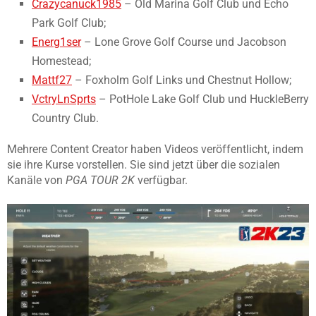
Crazycanuck1985
– Old Marina Golf Club und Echo
Park Golf Club;
Energ1ser
– Lone Grove Golf Course und Jacobson
Homestead;
Mattf27
– Foxholm Golf Links und Chestnut Hollow;
VctryLnSprts
– PotHole Lake Golf Club und HuckleBerry
Country Club.
Mehrere Content Creator haben Videos veröffentlicht, indem
sie ihre Kurse vorstellen. Sie sind jetzt über die sozialen
Kanäle von
PGA TOUR 2K
verfügbar.