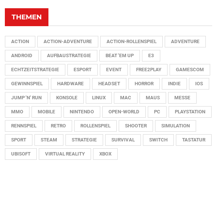
THEMEN
ACTION
ACTION-ADVENTURE
ACTION-ROLLENSPIEL
ADVENTURE
ANDROID
AUFBAUSTRATEGIE
BEAT 'EM UP
E3
ECHTZEITSTRATEGIE
ESPORT
EVENT
FREE2PLAY
GAMESCOM
GEWINNSPIEL
HARDWARE
HEADSET
HORROR
INDIE
IOS
JUMP 'N' RUN
KONSOLE
LINUX
MAC
MAUS
MESSE
MMO
MOBILE
NINTENDO
OPEN-WORLD
PC
PLAYSTATION
RENNSPIEL
RETRO
ROLLENSPIEL
SHOOTER
SIMULATION
SPORT
STEAM
STRATEGIE
SURVIVAL
SWITCH
TASTATUR
UBISOFT
VIRTUAL REALITY
XBOX