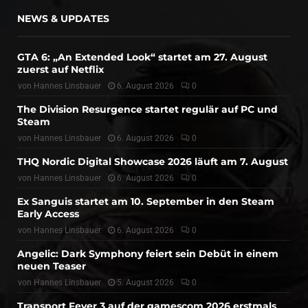
NEWS & UPDATES
GTA 6: „An Extended Look“ startet am 27. August
zuerst auf Netflix
von
Hannes Linsbauer
6. August 2026
0
The Division Resurgence startet regulär auf PC und
Steam
von
Hannes Linsbauer
6. August 2026
0
THQ Nordic Digital Showcase 2026 läuft am 7. August
von
Hannes Linsbauer
6. August 2026
0
Ex Sanguis startet am 10. September in den Steam
Early Access
von
Hannes Linsbauer
6. August 2026
0
Angelic: Dark Symphony feiert sein Debüt in einem
neuen Teaser
von
Hannes Linsbauer
5. August 2026
0
Transport Fever 3 auf der gamescom 2026 erstmals