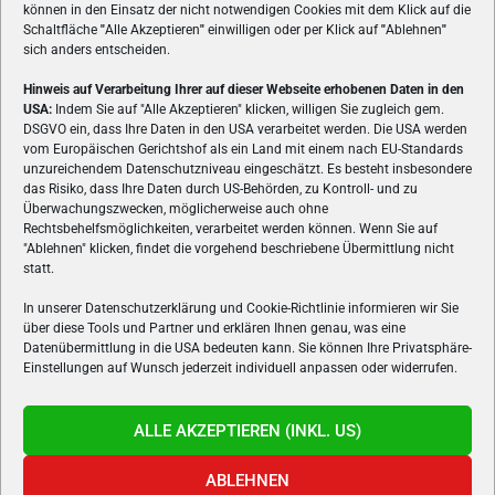
können in den Einsatz der nicht notwendigen Cookies mit dem Klick auf die
Schaltfläche
"
Alle Akzeptieren
"
einwilligen oder per Klick auf
"
Ablehnen
"
sich anders entscheiden.
Hinweis auf Verarbeitung Ihrer auf dieser Webseite erhobenen Daten in den
USA:
Indem Sie auf "Alle Akzeptieren" klicken, willigen Sie zugleich gem.
ÜBER UNS
DSGVO ein, dass Ihre Daten in den USA verarbeitet werden. Die USA werden
vom Europäischen Gerichtshof als ein Land mit einem nach EU-Standards
VON GAMERN, FÜR GAMER! Gamers.at ist das älteste Online-
unzureichendem Datenschutzniveau eingeschätzt. Es besteht insbesondere
Spielemagazin Österreichs und bringt täglich aktuelle News,
das Risiko, dass Ihre Daten durch US-Behörden, zu Kontroll- und zu
Reviews und Videos zu PC- und Konsolenspielen, Gaming-
Überwachungszwecken, möglicherweise auch ohne
Rechtsbehelfsmöglichkeiten, verarbeitet werden können. Wenn Sie auf
Hardware und aus der Welt des e-Sport's.
"Ablehnen" klicken, findet die vorgehend beschriebene Übermittlung nicht
statt.
Schreib uns:
redaktion@gamers.at
In unserer Datenschutzerklärung und Cookie-Richtlinie informieren wir Sie
über diese Tools und Partner und erklären Ihnen genau, was eine
FOLGE UNS
Datenübermittlung in die USA bedeuten kann. Sie können Ihre Privatsphäre-
Einstellungen auf Wunsch jederzeit individuell anpassen oder widerrufen.
ALLE AKZEPTIEREN (INKL. US)
ABLEHNEN