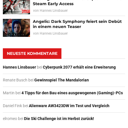
Steam Early Access
von
Hannes Linsbauer
Angelic: Dark Symphony feiert sein Debüt
in einem neuen Teaser
von
Hannes Linsbauer
NEUESTE KOMMENTARE
Hannes Linsbauer
bei
Cyberpunk 2077 erhält eine Erweiterung
Renate Busch
bei
Gewinnspiel The Mandalorian
Martin
bei
4 Tipps für den Bau eines ausgewogenen (Gaming)-PCs
Daniel Fink
bei
Alienware AW3423DW im Test und Vergleich
elromeo
bei
Die Ski Challenge ist im Herbst zurück!