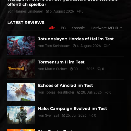
öffentlich spielbar
von
Hannes Linsbauer
5. August 2026
0
LATEST REVIEWS
Alle
PC
Konsole
Hardware
MEHR
Jotunnslayer: Hordes of Hel im Test
von
Tom Steinbauer
4. August 2026
0
Tormentum II im Test
von
Martin Steiner
30. Juli 2026
0
Echoes of Aincrad im Test
von
Tobias Hörstlhofer
28. Juli 2026
0
Halo: Campaign Evolved im Test
von
Sven Evil
25. Juli 2026
0