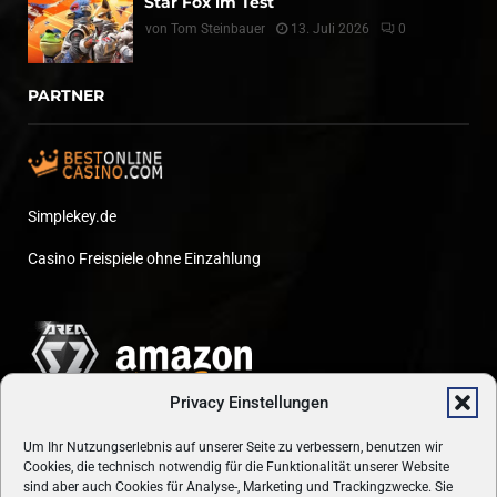
Star Fox im Test
von
Tom Steinbauer
13. Juli 2026
0
PARTNER
Simplekey.de
Casino Freispiele ohne Einzahlung
Privacy Einstellungen
Um Ihr Nutzungserlebnis auf unserer Seite zu verbessern, benutzen wir
Cookies, die technisch notwendig für die Funktionalität unserer Website
sind aber auch Cookies für Analyse-, Marketing und Trackingzwecke. Sie