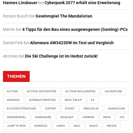
Hannes Linsbauer
bei
Cyberpunk 2077 erhält eine Erweiterung
Renate Busch
bei
Gewinnspiel The Mandalorian
Martin
bei
4 Tipps für den Bau eines ausgewogenen (Gaming)-PCs
Daniel Fink
bei
Alienware AW3423DW im Test und Vergleich
elromeo
bei
Die Ski Challenge ist im Herbst zurück!
THEMEN
ACTION
ACTION-ADVENTURE
ACTION-ROLLENSPIEL
ADVENTURE
ANDROID
AUFBAUSTRATEGIE
BEAT 'EM UP
E3
ECHTZEITSTRATEGIE
ESPORT
EVENT
FREE2PLAY
GAMESCOM
GEWINNSPIEL
HARDWARE
HEADSET
HORROR
INDIE
IOS
JUMP 'N' RUN
KONSOLE
LINUX
MAC
MAUS
MESSE