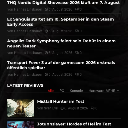
THQ Nordic Digital Showcase 2026 läuft am 7. August
von
Hannes Linsbauer
6. August 2026
0
Ex Sanguis startet am 10. September in den Steam
Early Access
von
Hannes Linsbauer
6. August 2026
0
Angelic: Dark Symphony feiert sein Debüt in einem
neuen Teaser
von
Hannes Linsbauer
5. August 2026
0
Transport Fever 3 auf der gamescom 2026 erstmals
öffentlich spielbar
von
Hannes Linsbauer
5. August 2026
0
LATEST REVIEWS
Alle
PC
Konsole
Hardware
MEHR
Mistfall Hunter im Test
von
Sven Evil
6. August 2026
0
Jotunnslayer: Hordes of Hel im Test