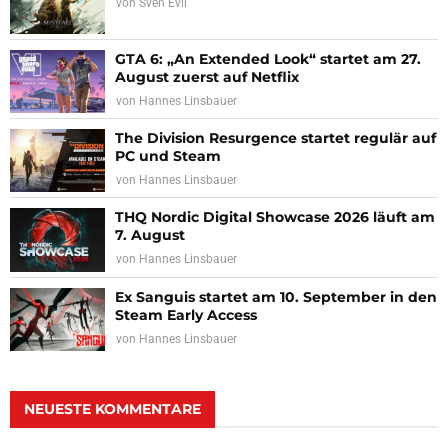
von
Sven Evil
GTA 6: „An Extended Look“ startet am 27.
August zuerst auf Netflix
von
Hannes Linsbauer
The Division Resurgence startet regulär auf
PC und Steam
von
Hannes Linsbauer
THQ Nordic Digital Showcase 2026 läuft am
7. August
von
Hannes Linsbauer
Ex Sanguis startet am 10. September in den
Steam Early Access
von
Hannes Linsbauer
NEUESTE KOMMENTARE