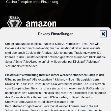
Casino Freispiele ohne Einzahlung
Privacy Einstellungen
Um Ihr Nutzungserlebnis auf unserer Seite zu verbessern, benutzen wir
Cookies, die technisch notwendig für die Funktionalität unserer Website
sind aber auch Cookies für Analyse-, Marketing und Trackingzwecke. Sie
können in den Einsatz der nicht notwendigen Cookies mit dem Klick auf die
Schaltfläche
"
Alle Akzeptieren
"
einwilligen oder per Klick auf
"
Ablehnen
"
sich anders entscheiden.
Hinweis auf Verarbeitung Ihrer auf dieser Webseite erhobenen Daten in den
USA:
Indem Sie auf "Alle Akzeptieren" klicken, willigen Sie zugleich gem.
ÜBER UNS
DSGVO ein, dass Ihre Daten in den USA verarbeitet werden. Die USA werden
vom Europäischen Gerichtshof als ein Land mit einem nach EU-Standards
VON GAMERN, FÜR GAMER! Gamers.at ist das älteste Online-
unzureichendem Datenschutzniveau eingeschätzt. Es besteht insbesondere
Spielemagazin Österreichs und bringt täglich aktuelle News,
das Risiko, dass Ihre Daten durch US-Behörden, zu Kontroll- und zu
Reviews und Videos zu PC- und Konsolenspielen, Gaming-
Überwachungszwecken, möglicherweise auch ohne
Rechtsbehelfsmöglichkeiten, verarbeitet werden können. Wenn Sie auf
Hardware und aus der Welt des e-Sport's.
"Ablehnen" klicken, findet die vorgehend beschriebene Übermittlung nicht