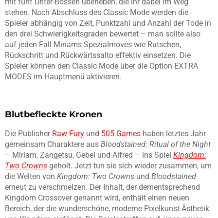
mit fünf Unter-Bossen überleben, die ihr dabei im Weg
stehen. Nach Abschluss des Classic Mode werden die
Spieler abhängig von Zeit, Punktzahl und Anzahl der Tode in
den drei Schwierigkeitsgraden bewertet – man sollte also
auf jeden Fall Miriams Spezialmoves wie Rutschen,
Rückschritt und Rückwärtssalto effektiv einsetzen. Die
Spieler können den Classic Mode über die Option EXTRA
MODES im Hauptmenü aktivieren.
Blutbefleckte Kronen
Die Publisher
Raw Fury
und
505 Games
haben letztes Jahr
gemeinsam Charaktere aus
Bloodstained: Ritual of the Night
– Miriam, Zangetsu, Gebel und Alfred – ins Spiel
Kingdom:
Two Crowns
geholt. Jetzt tun sie sich wieder zusammen, um
die Welten von
Kingdom: Two Crowns
und
Bloodstained
erneut zu verschmelzen. Der Inhalt, der dementsprechend
Kingdom Crossover genannt wird, enthält einen neuen
Bereich, der die wunderschöne, moderne Pixelkunst-Ästhetik