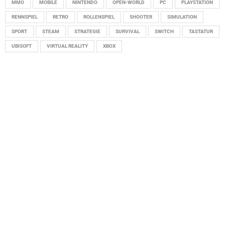
MMO
MOBILE
NINTENDO
OPEN-WORLD
PC
PLAYSTATION
RENNSPIEL
RETRO
ROLLENSPIEL
SHOOTER
SIMULATION
SPORT
STEAM
STRATEGIE
SURVIVAL
SWITCH
TASTATUR
UBISOFT
VIRTUAL REALITY
XBOX