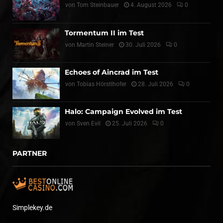
von
Tom Steinbauer
4. August 2026
0
Tormentum II im Test
von
Martin Steiner
30. Juli 2026
0
Echoes of Aincrad im Test
von
Tobias Hörstlhofer
28. Juli 2026
0
Halo: Campaign Evolved im Test
von
Sven Evil
25. Juli 2026
0
PARTNER
Simplekey.de