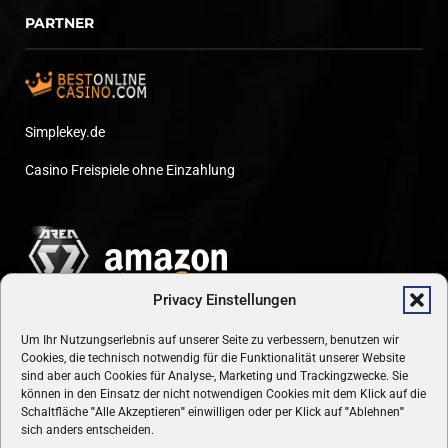
PARTNER
Simplekey.de
Casino Freispiele ohne Einzahlung
Privacy Einstellungen
Um Ihr Nutzungserlebnis auf unserer Seite zu verbessern, benutzen wir
Cookies, die technisch notwendig für die Funktionalität unserer Website
sind aber auch Cookies für Analyse-, Marketing und Trackingzwecke. Sie
können in den Einsatz der nicht notwendigen Cookies mit dem Klick auf die
Schaltfläche
"
Alle Akzeptieren
"
einwilligen oder per Klick auf
"
Ablehnen
"
sich anders entscheiden.