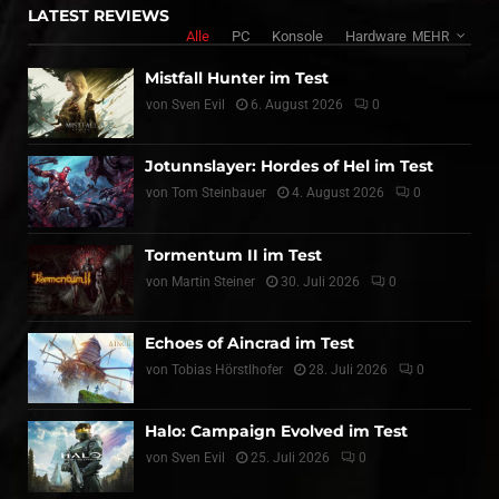
LATEST REVIEWS
Alle
PC
Konsole
Hardware
MEHR
Mistfall Hunter im Test
von
Sven Evil
6. August 2026
0
Jotunnslayer: Hordes of Hel im Test
von
Tom Steinbauer
4. August 2026
0
Tormentum II im Test
von
Martin Steiner
30. Juli 2026
0
Echoes of Aincrad im Test
von
Tobias Hörstlhofer
28. Juli 2026
0
Halo: Campaign Evolved im Test
von
Sven Evil
25. Juli 2026
0