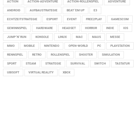
ACTION
ACTION-ADVENTURE
ACTION-ROLLENSPIEL
ADVENTURE
ANDROID
AUFBAUSTRATEGIE
BEAT 'EM UP
E3
ECHTZEITSTRATEGIE
ESPORT
EVENT
FREE2PLAY
GAMESCOM
GEWINNSPIEL
HARDWARE
HEADSET
HORROR
INDIE
IOS
JUMP 'N' RUN
KONSOLE
LINUX
MAC
MAUS
MESSE
MMO
MOBILE
NINTENDO
OPEN-WORLD
PC
PLAYSTATION
RENNSPIEL
RETRO
ROLLENSPIEL
SHOOTER
SIMULATION
SPORT
STEAM
STRATEGIE
SURVIVAL
SWITCH
TASTATUR
UBISOFT
VIRTUAL REALITY
XBOX