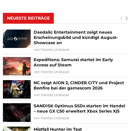
NEUESTE BEITRÄGE
Daedalic Entertainment zeigt neues
Erscheinungsbild und kündigt August-
Showcase an
von
Hannes Linsbauer
Expeditions: Samurai startet im Early
Access auf Steam
von
Hannes Linsbauer
NC zeigt AION 2, CINDER CITY und Project
Bonfire bei der gamescom 2026
von
Hannes Linsbauer
SANDISK Optimus SSDs starten im Handel
– neue GX C50 erweitert Xbox Series X|S
von
Hannes Linsbauer
Mistfall Hunter im Test