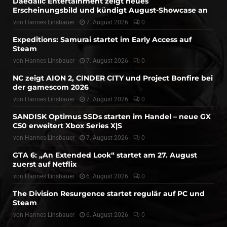
Daedalic Entertainment zeigt neues
Erscheinungsbild und kündigt August-Showcase an
von
Hannes Linsbauer
7. August 2026
0
Expeditions: Samurai startet im Early Access auf
Steam
von
Hannes Linsbauer
7. August 2026
0
NC zeigt AION 2, CINDER CITY und Project Bonfire bei
der gamescom 2026
von
Hannes Linsbauer
7. August 2026
0
SANDISK Optimus SSDs starten im Handel – neue GX
C50 erweitert Xbox Series X|S
von
Hannes Linsbauer
7. August 2026
0
GTA 6: „An Extended Look“ startet am 27. August
zuerst auf Netflix
von
Hannes Linsbauer
6. August 2026
0
The Division Resurgence startet regulär auf PC und
Steam
von
Hannes Linsbauer
6. August 2026
0