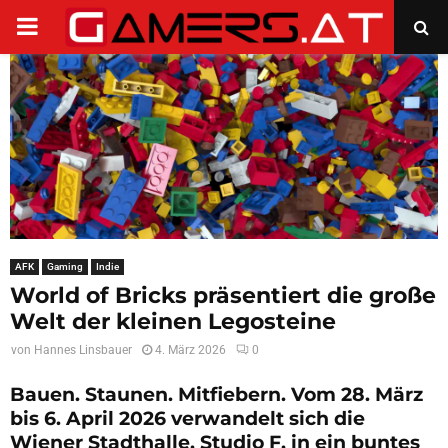
PRIMARY
MENU
AFK
Gaming
Indie
World of Bricks präsentiert die große
Welt der kleinen Legosteine
von
Hannes Linsbauer
4. März 2026
0
Bauen. Staunen. Mitfiebern. Vom 28. März
bis 6. April 2026 verwandelt sich die
Wiener Stadthalle, Studio F, in ein buntes