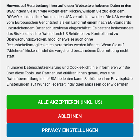
Hinweis auf Verarbeitung Ihrer auf dieser Webseite erhobenen Daten in den
USA:
Indem Sie auf "Alle Akzeptieren" klicken, willigen Sie zugleich gem.
ÜBER UNS
DSGVO ein, dass Ihre Daten in den USA verarbeitet werden. Die USA werden
vom Europäischen Gerichtshof als ein Land mit einem nach EU-Standards
VON GAMERN, FÜR GAMER! Gamers.at ist das älteste Online-
unzureichendem Datenschutzniveau eingeschätzt. Es besteht insbesondere
Spielemagazin Österreichs und bringt täglich aktuelle News,
das Risiko, dass Ihre Daten durch US-Behörden, zu Kontroll- und zu
Reviews und Videos zu PC- und Konsolenspielen, Gaming-
Überwachungszwecken, möglicherweise auch ohne
Rechtsbehelfsmöglichkeiten, verarbeitet werden können. Wenn Sie auf
Hardware und aus der Welt des e-Sport's.
"Ablehnen" klicken, findet die vorgehend beschriebene Übermittlung nicht
statt.
Schreib uns:
redaktion@gamers.at
In unserer Datenschutzerklärung und Cookie-Richtlinie informieren wir Sie
über diese Tools und Partner und erklären Ihnen genau, was eine
FOLGE UNS
Datenübermittlung in die USA bedeuten kann. Sie können Ihre Privatsphäre-
Einstellungen auf Wunsch jederzeit individuell anpassen oder widerrufen.
ALLE AKZEPTIEREN (INKL. US)
ABLEHNEN
PRIVACY EINSTELLUNGEN
Gamers.at v6 © 1999-2024 All Rights Reserved -
Kontakt
|
Impressum
|