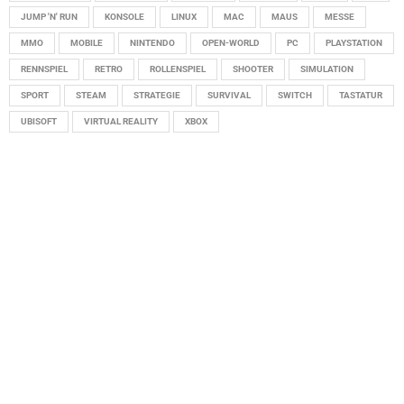
JUMP 'N' RUN
KONSOLE
LINUX
MAC
MAUS
MESSE
MMO
MOBILE
NINTENDO
OPEN-WORLD
PC
PLAYSTATION
RENNSPIEL
RETRO
ROLLENSPIEL
SHOOTER
SIMULATION
SPORT
STEAM
STRATEGIE
SURVIVAL
SWITCH
TASTATUR
UBISOFT
VIRTUAL REALITY
XBOX