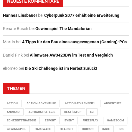
NEUESTE KOMMENTARE
Hannes Linsbauer
bei
Cyberpunk 2077 erhält eine Erweiterung
Renate Busch
bei
Gewinnspiel The Mandalorian
Martin
bei
4 Tipps für den Bau eines ausgewogenen (Gaming)-PCs
Daniel Fink
bei
Alienware AW3423DW im Test und Vergleich
elromeo
bei
Die Ski Challenge ist im Herbst zurück!
THEMEN
ACTION
ACTION-ADVENTURE
ACTION-ROLLENSPIEL
ADVENTURE
ANDROID
AUFBAUSTRATEGIE
BEAT 'EM UP
E3
ECHTZEITSTRATEGIE
ESPORT
EVENT
FREE2PLAY
GAMESCOM
GEWINNSPIEL
HARDWARE
HEADSET
HORROR
INDIE
IOS