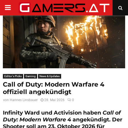
PRIMARY
MENU
Editor's Picks
Gaming
News & Updates
Call of Duty: Modern Warfare 4
offiziell angekündigt
von
Hannes Linsbauer
28. Mai 2026
0
Infinity Ward und Activision haben
Call of
Duty: Modern Warfare 4
angekündigt. Der
Shooter soll am 23. Oktober 2026 für