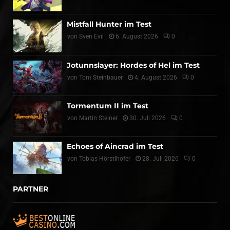
Mistfall Hunter im Test
von
Sven Evil
6. August 2026
0
Jotunnslayer: Hordes of Hel im Test
von
Tom Steinbauer
4. August 2026
0
Tormentum II im Test
von
Martin Steiner
30. Juli 2026
0
Echoes of Aincrad im Test
von
Tobias Hörstlhofer
28. Juli 2026
0
PARTNER