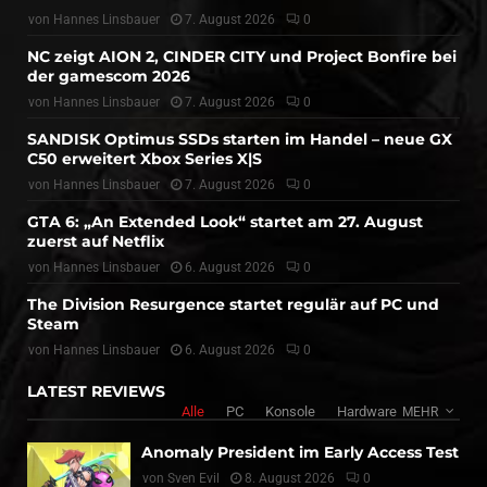
von
Hannes Linsbauer
7. August 2026
0
NC zeigt AION 2, CINDER CITY und Project Bonfire bei
der gamescom 2026
von
Hannes Linsbauer
7. August 2026
0
SANDISK Optimus SSDs starten im Handel – neue GX
C50 erweitert Xbox Series X|S
von
Hannes Linsbauer
7. August 2026
0
GTA 6: „An Extended Look“ startet am 27. August
zuerst auf Netflix
von
Hannes Linsbauer
6. August 2026
0
The Division Resurgence startet regulär auf PC und
Steam
von
Hannes Linsbauer
6. August 2026
0
LATEST REVIEWS
Alle
PC
Konsole
Hardware
MEHR
Anomaly President im Early Access Test
von
Sven Evil
8. August 2026
0