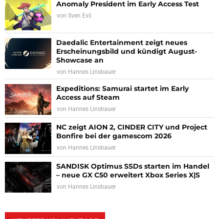
Anomaly President im Early Access Test
von
Sven Evil
Daedalic Entertainment zeigt neues
Erscheinungsbild und kündigt August-
Showcase an
von
Hannes Linsbauer
Expeditions: Samurai startet im Early
Access auf Steam
von
Hannes Linsbauer
NC zeigt AION 2, CINDER CITY und Project
Bonfire bei der gamescom 2026
von
Hannes Linsbauer
SANDISK Optimus SSDs starten im Handel
– neue GX C50 erweitert Xbox Series X|S
von
Hannes Linsbauer