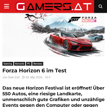
PRIMARY
MENU
Gaming
Konsole
PC
Reviews
Forza Horizon 6 im Test
von
Sven Evil
26. Mai 2026
0
Das neue Horizon Festival ist eröffnet! Über
550 Autos, eine riesige Landkarte,
unmenschlich gute Grafiken und unzählige
Events gegen den Computer oder gegen