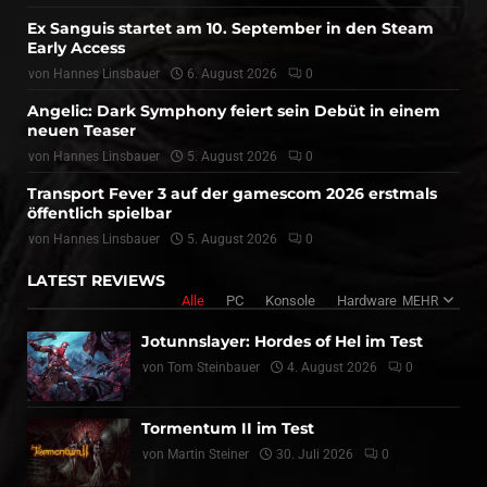
Ex Sanguis startet am 10. September in den Steam
Early Access
von
Hannes Linsbauer
6. August 2026
0
Angelic: Dark Symphony feiert sein Debüt in einem
neuen Teaser
von
Hannes Linsbauer
5. August 2026
0
Transport Fever 3 auf der gamescom 2026 erstmals
öffentlich spielbar
von
Hannes Linsbauer
5. August 2026
0
LATEST REVIEWS
Alle
PC
Konsole
Hardware
MEHR
Jotunnslayer: Hordes of Hel im Test
von
Tom Steinbauer
4. August 2026
0
Tormentum II im Test
von
Martin Steiner
30. Juli 2026
0