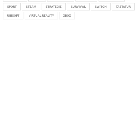
SPORT
STEAM
STRATEGIE
SURVIVAL
SWITCH
TASTATUR
UBISOFT
VIRTUAL REALITY
XBOX