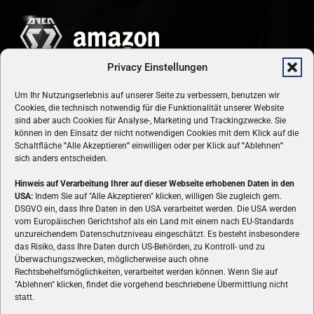
Privacy Einstellungen
Um Ihr Nutzungserlebnis auf unserer Seite zu verbessern, benutzen wir
Cookies, die technisch notwendig für die Funktionalität unserer Website
sind aber auch Cookies für Analyse-, Marketing und Trackingzwecke. Sie
können in den Einsatz der nicht notwendigen Cookies mit dem Klick auf die
Schaltfläche
"
Alle Akzeptieren
"
einwilligen oder per Klick auf
"
Ablehnen
"
sich anders entscheiden.
Hinweis auf Verarbeitung Ihrer auf dieser Webseite erhobenen Daten in den
USA:
Indem Sie auf "Alle Akzeptieren" klicken, willigen Sie zugleich gem.
ÜBER UNS
DSGVO ein, dass Ihre Daten in den USA verarbeitet werden. Die USA werden
vom Europäischen Gerichtshof als ein Land mit einem nach EU-Standards
VON GAMERN, FÜR GAMER! Gamers.at ist das älteste Online-
unzureichendem Datenschutzniveau eingeschätzt. Es besteht insbesondere
Spielemagazin Österreichs und bringt täglich aktuelle News,
das Risiko, dass Ihre Daten durch US-Behörden, zu Kontroll- und zu
Reviews und Videos zu PC- und Konsolenspielen, Gaming-
Überwachungszwecken, möglicherweise auch ohne
Rechtsbehelfsmöglichkeiten, verarbeitet werden können. Wenn Sie auf
Hardware und aus der Welt des e-Sport's.
"Ablehnen" klicken, findet die vorgehend beschriebene Übermittlung nicht
statt.
Schreib uns:
redaktion@gamers.at