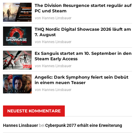
The Division Resurgence startet regulär auf
PC und Steam
von
Hannes Linsbauer
THQ Nordic Digital Showcase 2026 läuft am
7. August
von
Hannes Linsbauer
Ex Sanguis startet am 10. September in den
Steam Early Access
von
Hannes Linsbauer
Angelic: Dark Symphony feiert sein Debüt
in einem neuen Teaser
von
Hannes Linsbauer
NEUESTE KOMMENTARE
Hannes Linsbauer
bei
Cyberpunk 2077 erhält eine Erweiterung