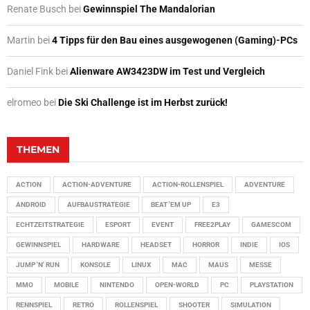
Renate Busch
bei
Gewinnspiel The Mandalorian
Martin
bei
4 Tipps für den Bau eines ausgewogenen (Gaming)-PCs
Daniel Fink
bei
Alienware AW3423DW im Test und Vergleich
elromeo
bei
Die Ski Challenge ist im Herbst zurück!
THEMEN
ACTION
ACTION-ADVENTURE
ACTION-ROLLENSPIEL
ADVENTURE
ANDROID
AUFBAUSTRATEGIE
BEAT 'EM UP
E3
ECHTZEITSTRATEGIE
ESPORT
EVENT
FREE2PLAY
GAMESCOM
GEWINNSPIEL
HARDWARE
HEADSET
HORROR
INDIE
IOS
JUMP 'N' RUN
KONSOLE
LINUX
MAC
MAUS
MESSE
MMO
MOBILE
NINTENDO
OPEN-WORLD
PC
PLAYSTATION
RENNSPIEL
RETRO
ROLLENSPIEL
SHOOTER
SIMULATION