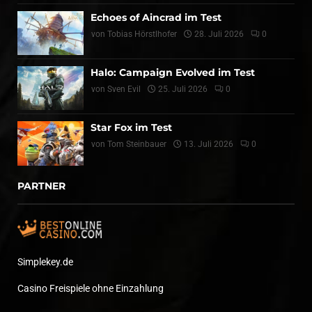
Echoes of Aincrad im Test
von
Tobias Hörstlhofer
28. Juli 2026
0
Halo: Campaign Evolved im Test
von
Sven Evil
25. Juli 2026
0
Star Fox im Test
von
Tom Steinbauer
13. Juli 2026
0
PARTNER
Simplekey.de
Casino Freispiele ohne Einzahlung