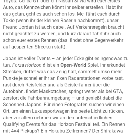
Toyota Celica-GT oder ein Nissan Silvia wird euer erstes
Auto, das Kennzeichen könnt ihr selber erstellen. Habt ihr
das getan, geht es auch schon los. Mei führt euch durch
Tokio (wenn ihr der kleinen Raserin nachkommt), unser
Freund Jordan ist auch dabei. Auf Verkehrsregeln braucht
nicht geachtet zu werden, und kurz darauf fährt ihr auch
schon euer erstes Rennen (das findet ohne Gegenverkehr
auf gesperrten Strecken statt).
Japan ist voller Events – an jeder Ecke gibt es irgendwas zu
tun.
Forza Horizon 6
ist ein
Open-World
Spiel. Ihr erkundet
Strecken, driftet was das Zeug hält, sammelt umso mehr
Punkte je schneller ihr an fixen Radarstationen vorbeirast,
rast durch Reisfelder und als Geisterfahrer über die
Autobahn, findet Maskottchen, springt weiter als bei GTA,
zerstört die Fahrbahnumgebung – und genießt dabei die
Schönheit Japans. Für einen Fotografen suchen wir einen
Ort, um einen Luxussportwagen ins beste Licht zu rücken,
aber vor allem nehmen wir an den unterschiedlichen
Qualifying Events für das Horizon Festival teil. Ein Rennen
mit 4×4 Pickups? Ein Hokubu-Zeitrennen? Der Shirakawa-