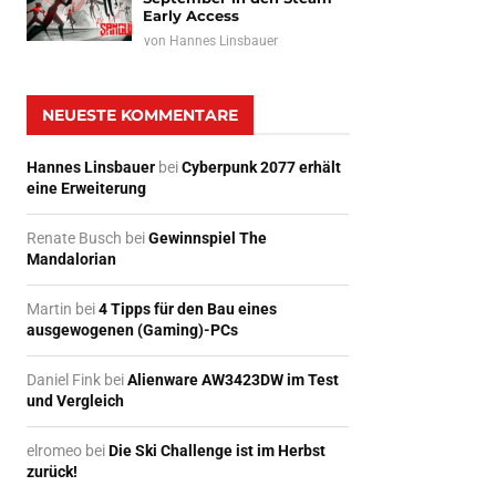
Early Access
von
Hannes Linsbauer
NEUESTE KOMMENTARE
Hannes Linsbauer
bei
Cyberpunk 2077 erhält
eine Erweiterung
Renate Busch
bei
Gewinnspiel The
Mandalorian
Martin
bei
4 Tipps für den Bau eines
ausgewogenen (Gaming)-PCs
Daniel Fink
bei
Alienware AW3423DW im Test
und Vergleich
elromeo
bei
Die Ski Challenge ist im Herbst
zurück!