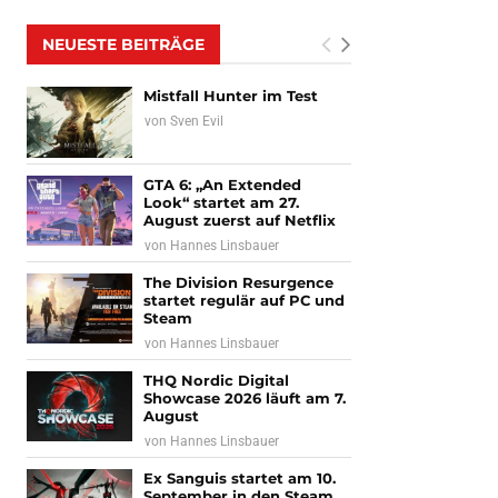
NEUESTE BEITRÄGE
Mistfall Hunter im Test
von
Sven Evil
GTA 6: „An Extended
Look“ startet am 27.
August zuerst auf Netflix
von
Hannes Linsbauer
The Division Resurgence
startet regulär auf PC und
Steam
von
Hannes Linsbauer
THQ Nordic Digital
Showcase 2026 läuft am 7.
August
von
Hannes Linsbauer
Ex Sanguis startet am 10.
September in den Steam