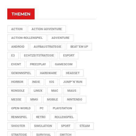
THEMEN
ACTION
ACTION-ADVENTURE
ACTION-ROLLENSPIEL
ADVENTURE
ANDROID
AUFBAUSTRATEGIE
BEAT 'EM UP
E3
ECHTZEITSTRATEGIE
ESPORT
EVENT
FREE2PLAY
GAMESCOM
GEWINNSPIEL
HARDWARE
HEADSET
HORROR
INDIE
IOS
JUMP 'N' RUN
KONSOLE
LINUX
MAC
MAUS
MESSE
MMO
MOBILE
NINTENDO
OPEN-WORLD
PC
PLAYSTATION
RENNSPIEL
RETRO
ROLLENSPIEL
SHOOTER
SIMULATION
SPORT
STEAM
STRATEGIE
SURVIVAL
SWITCH