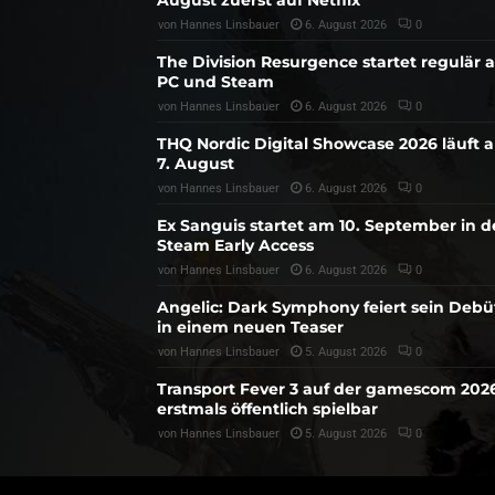
von
Hannes Linsbauer
6. August 2026
0
The Division Resurgence startet regulär 
PC und Steam
von
Hannes Linsbauer
6. August 2026
0
THQ Nordic Digital Showcase 2026 läuft 
7. August
von
Hannes Linsbauer
6. August 2026
0
Ex Sanguis startet am 10. September in 
Steam Early Access
von
Hannes Linsbauer
6. August 2026
0
Angelic: Dark Symphony feiert sein Debü
in einem neuen Teaser
von
Hannes Linsbauer
5. August 2026
0
Transport Fever 3 auf der gamescom 202
erstmals öffentlich spielbar
von
Hannes Linsbauer
5. August 2026
0