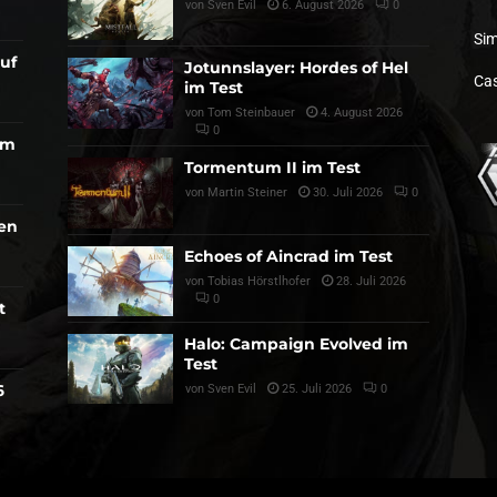
von
Sven Evil
6. August 2026
0
Sim
auf
Jotunnslayer: Hordes of Hel
Cas
im Test
von
Tom Steinbauer
4. August 2026
0
am
Tormentum II im Test
von
Martin Steiner
30. Juli 2026
0
den
Echoes of Aincrad im Test
von
Tobias Hörstlhofer
28. Juli 2026
0
t
Halo: Campaign Evolved im
Test
6
von
Sven Evil
25. Juli 2026
0