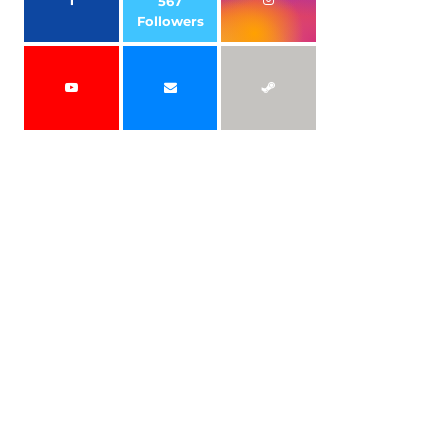
567
Followers