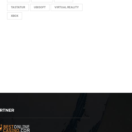
TASTATUR
UBISOFT
VIRTUAL REALITY
XBOX
RTNER