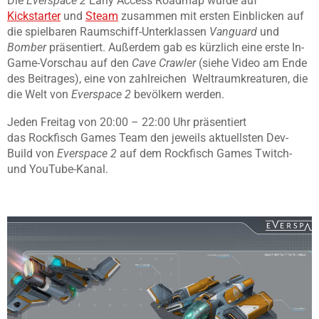
Die
Everspace 2
Early Access Roadmap wurde auf
Kickstarter
und
Steam
zusammen mit ersten Einblicken auf
die spielbaren Raumschiff-Unterklassen
Vanguard
und
Bomber
präsentiert. Außerdem gab es kürzlich eine erste In-
Game-Vorschau auf den
Cave Crawler
(siehe Video am Ende
des Beitrages), eine von zahlreichen Weltraumkreaturen, die
die Welt von
Everspace 2
bevölkern werden.
Jeden Freitag von 20:00 – 22:00 Uhr präsentiert
das
Rockfisch Games Team den jeweils aktuellsten Dev-
Build von
Everspace 2
auf dem Rockfisch Games Twitch-
und YouTube-Kanal.