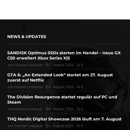
NEWS & UPDATES
SANDISK Optimus SSDs starten im Handel – neue GX
C50 erweitert Xbox Series X|S
von
Hannes Linsbauer
7. August 2026
0
GTA 6: „An Extended Look“ startet am 27. August
zuerst auf Netflix
von
Hannes Linsbauer
6. August 2026
0
The Division Resurgence startet regulär auf PC und
Steam
von
Hannes Linsbauer
6. August 2026
0
THQ Nordic Digital Showcase 2026 läuft am 7. August
von
Hannes Linsbauer
6. August 2026
0