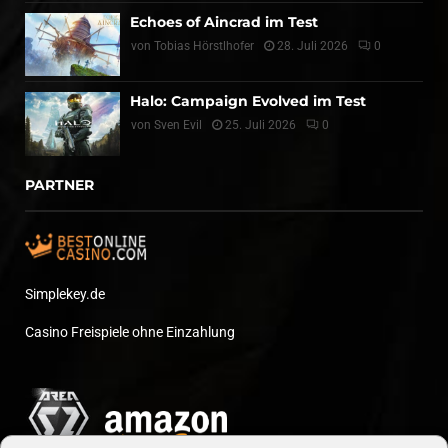
Echoes of Aincrad im Test
von
Tobias Hörstlhofer
28. Juli 2026
0
Halo: Campaign Evolved im Test
von
Sven Evil
25. Juli 2026
0
PARTNER
Simplekey.de
Casino Freispiele ohne Einzahlung