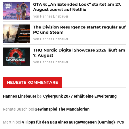
GTA 6: „An Extended Look“ startet am 27.
August zuerst auf Netflix
von
Hannes Linsbauer
The Division Resurgence startet regulär auf
PC und Steam
von
Hannes Linsbauer
THQ Nordic Digital Showcase 2026 läuft am
7. August
von
Hannes Linsbauer
NEUESTE KOMMENTARE
Hannes Linsbauer
bei
Cyberpunk 2077 erhält eine Erweiterung
Renate Busch
bei
Gewinnspiel The Mandalorian
Martin
bei
4 Tipps für den Bau eines ausgewogenen (Gaming)-PCs