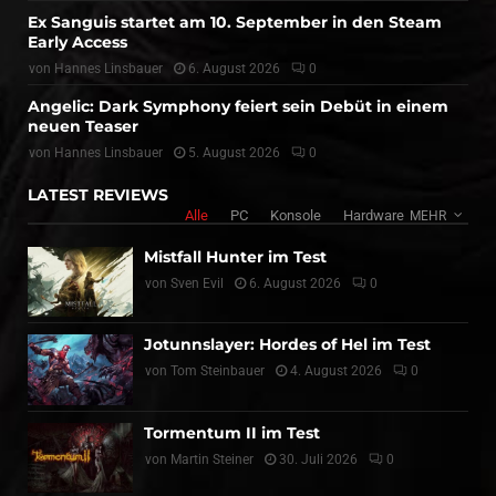
Ex Sanguis startet am 10. September in den Steam
Early Access
von
Hannes Linsbauer
6. August 2026
0
Angelic: Dark Symphony feiert sein Debüt in einem
neuen Teaser
von
Hannes Linsbauer
5. August 2026
0
LATEST REVIEWS
Alle
PC
Konsole
Hardware
MEHR
Mistfall Hunter im Test
von
Sven Evil
6. August 2026
0
Jotunnslayer: Hordes of Hel im Test
von
Tom Steinbauer
4. August 2026
0
Tormentum II im Test
von
Martin Steiner
30. Juli 2026
0