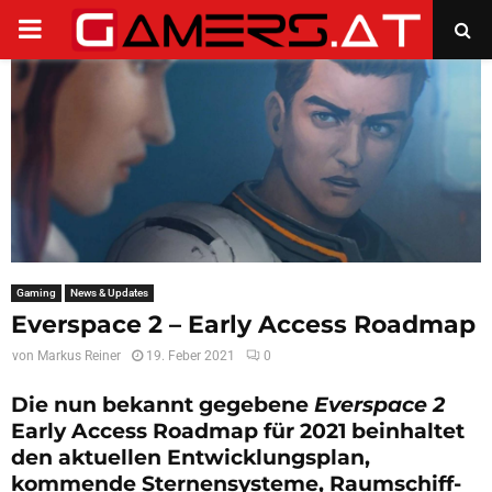
PRIMARY
MENU
Gaming
News & Updates
Everspace 2 – Early Access Roadmap
von
Markus Reiner
19. Feber 2021
0
Die nun bekannt gegebene
Everspace 2
Early Access Roadmap für 2021 beinhaltet
den aktuellen Entwicklungsplan,
kommende Sternensysteme, Raumschiff-