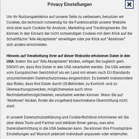
Privacy Einstellungen
Um Ihr Nutzungserlebnis auf unserer Seite zu verbessern, benutzen wir
Cookies, die technisch notwendig für die Funktionalität unserer Website
sind aber auch Cookies für Analyse-, Marketing und Trackingzwecke. Sie
können in den Einsatz der nicht notwendigen Cookies mit dem Klick auf die
Schaltfläche
"
Alle Akzeptieren
"
einwilligen oder per Klick auf
"
Ablehnen
"
sich anders entscheiden.
Hinweis auf Verarbeitung Ihrer auf dieser Webseite erhobenen Daten in den
USA:
Indem Sie auf "Alle Akzeptieren" klicken, willigen Sie zugleich gem.
ÜBER UNS
DSGVO ein, dass Ihre Daten in den USA verarbeitet werden. Die USA werden
vom Europäischen Gerichtshof als ein Land mit einem nach EU-Standards
VON GAMERN, FÜR GAMER! Gamers.at ist das älteste Online-
unzureichendem Datenschutzniveau eingeschätzt. Es besteht insbesondere
Spielemagazin Österreichs und bringt täglich aktuelle News,
das Risiko, dass Ihre Daten durch US-Behörden, zu Kontroll- und zu
Reviews und Videos zu PC- und Konsolenspielen, Gaming-
Überwachungszwecken, möglicherweise auch ohne
Rechtsbehelfsmöglichkeiten, verarbeitet werden können. Wenn Sie auf
Hardware und aus der Welt des e-Sport's.
"Ablehnen" klicken, findet die vorgehend beschriebene Übermittlung nicht
statt.
Schreib uns:
redaktion@gamers.at
In unserer Datenschutzerklärung und Cookie-Richtlinie informieren wir Sie
über diese Tools und Partner und erklären Ihnen genau, was eine
FOLGE UNS
Datenübermittlung in die USA bedeuten kann. Sie können Ihre Privatsphäre-
Einstellungen auf Wunsch jederzeit individuell anpassen oder widerrufen.