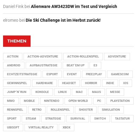
Daniel Fink
bei
Alienware AW3423DW im Test und Vergleich
elromeo
bei
Die Ski Challenge ist im Herbst zurück!
THEMEN
ACTION
ACTION-ADVENTURE
ACTION-ROLLENSPIEL
ADVENTURE
ANDROID
AUFBAUSTRATEGIE
BEAT 'EM UP
E3
ECHTZEITSTRATEGIE
ESPORT
EVENT
FREE2PLAY
GAMESCOM
GEWINNSPIEL
HARDWARE
HEADSET
HORROR
INDIE
IOS
JUMP 'N' RUN
KONSOLE
LINUX
MAC
MAUS
MESSE
MMO
MOBILE
NINTENDO
OPEN-WORLD
PC
PLAYSTATION
RENNSPIEL
RETRO
ROLLENSPIEL
SHOOTER
SIMULATION
SPORT
STEAM
STRATEGIE
SURVIVAL
SWITCH
TASTATUR
UBISOFT
VIRTUAL REALITY
XBOX