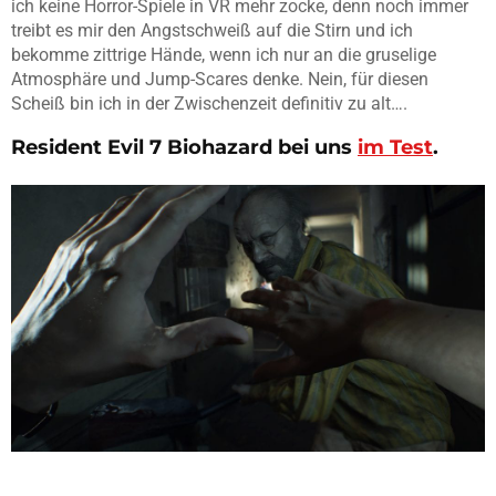
ich keine Horror-Spiele in VR mehr zocke, denn noch immer
treibt es mir den Angstschweiß auf die Stirn und ich
bekomme zittrige Hände, wenn ich nur an die gruselige
Atmosphäre und Jump-Scares denke. Nein, für diesen
Scheiß bin ich in der Zwischenzeit definitiv zu alt….
Resident Evil 7 Biohazard
bei uns
im Test
.