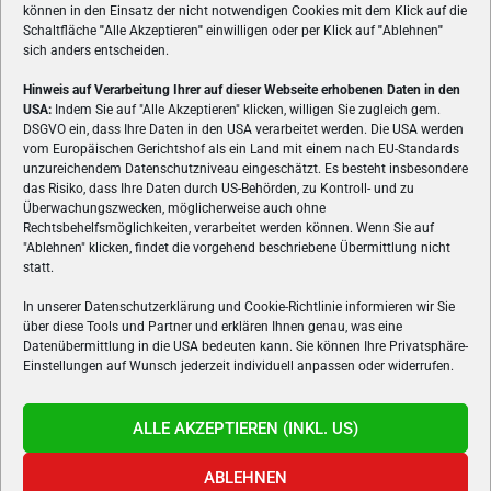
können in den Einsatz der nicht notwendigen Cookies mit dem Klick auf die
Schaltfläche
"
Alle Akzeptieren
"
einwilligen oder per Klick auf
"
Ablehnen
"
sich anders entscheiden.
Hinweis auf Verarbeitung Ihrer auf dieser Webseite erhobenen Daten in den
USA:
Indem Sie auf "Alle Akzeptieren" klicken, willigen Sie zugleich gem.
ÜBER UNS
DSGVO ein, dass Ihre Daten in den USA verarbeitet werden. Die USA werden
vom Europäischen Gerichtshof als ein Land mit einem nach EU-Standards
VON GAMERN, FÜR GAMER! Gamers.at ist das älteste Online-
unzureichendem Datenschutzniveau eingeschätzt. Es besteht insbesondere
Spielemagazin Österreichs und bringt täglich aktuelle News,
das Risiko, dass Ihre Daten durch US-Behörden, zu Kontroll- und zu
Reviews und Videos zu PC- und Konsolenspielen, Gaming-
Überwachungszwecken, möglicherweise auch ohne
Rechtsbehelfsmöglichkeiten, verarbeitet werden können. Wenn Sie auf
Hardware und aus der Welt des e-Sport's.
"Ablehnen" klicken, findet die vorgehend beschriebene Übermittlung nicht
statt.
Schreib uns:
redaktion@gamers.at
In unserer Datenschutzerklärung und Cookie-Richtlinie informieren wir Sie
über diese Tools und Partner und erklären Ihnen genau, was eine
FOLGE UNS
Datenübermittlung in die USA bedeuten kann. Sie können Ihre Privatsphäre-
Einstellungen auf Wunsch jederzeit individuell anpassen oder widerrufen.
ALLE AKZEPTIEREN (INKL. US)
ABLEHNEN