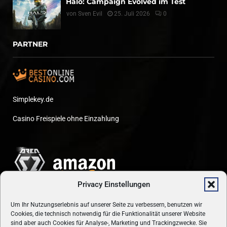
Halo: Campaign Evolved im Test
von
Sven Evil
25. Juli 2026
0
PARTNER
Simplekey.de
Casino Freispiele ohne Einzahlung
Privacy Einstellungen
Um Ihr Nutzungserlebnis auf unserer Seite zu verbessern, benutzen wir
Cookies, die technisch notwendig für die Funktionalität unserer Website
sind aber auch Cookies für Analyse-, Marketing und Trackingzwecke. Sie