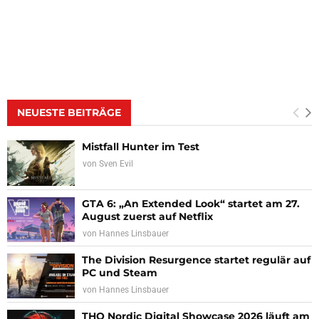
NEUESTE BEITRÄGE
Mistfall Hunter im Test
von
Sven Evil
GTA 6: „An Extended Look“ startet am 27.
August zuerst auf Netflix
von
Hannes Linsbauer
The Division Resurgence startet regulär auf
PC und Steam
von
Hannes Linsbauer
THQ Nordic Digital Showcase 2026 läuft am