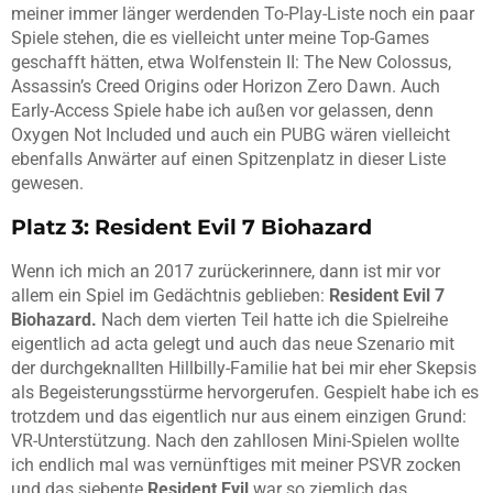
meiner immer länger werdenden To-Play-Liste noch ein paar
Spiele stehen, die es vielleicht unter meine Top-Games
geschafft hätten, etwa Wolfenstein II: The New Colossus,
Assassin’s Creed Origins oder Horizon Zero Dawn. Auch
Early-Access Spiele habe ich außen vor gelassen, denn
Oxygen Not Included und auch ein PUBG wären vielleicht
ebenfalls Anwärter auf einen Spitzenplatz in dieser Liste
gewesen.
Platz 3: Resident Evil 7 Biohazard
Wenn ich mich an 2017 zurückerinnere, dann ist mir vor
allem ein Spiel im Gedächtnis geblieben:
Resident Evil 7
Biohazard.
Nach dem vierten Teil hatte ich die Spielreihe
eigentlich ad acta gelegt und auch das neue Szenario mit
der durchgeknallten Hillbilly-Familie hat bei mir eher Skepsis
als Begeisterungsstürme hervorgerufen. Gespielt habe ich es
trotzdem und das eigentlich nur aus einem einzigen Grund:
VR-Unterstützung. Nach den zahllosen Mini-Spielen wollte
ich endlich mal was vernünftiges mit meiner PSVR zocken
und das siebente
Resident Evil
war so ziemlich das