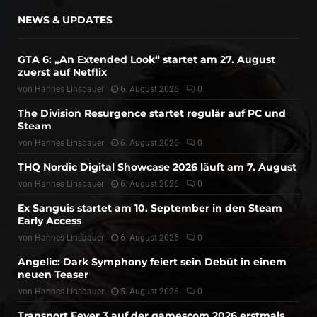
NEWS & UPDATES
GTA 6: „An Extended Look“ startet am 27. August
zuerst auf Netflix
von
Hannes Linsbauer
6. August 2026
0
The Division Resurgence startet regulär auf PC und
Steam
von
Hannes Linsbauer
6. August 2026
0
THQ Nordic Digital Showcase 2026 läuft am 7. August
von
Hannes Linsbauer
6. August 2026
0
Ex Sanguis startet am 10. September in den Steam
Early Access
von
Hannes Linsbauer
6. August 2026
0
Angelic: Dark Symphony feiert sein Debüt in einem
neuen Teaser
von
Hannes Linsbauer
5. August 2026
0
Transport Fever 3 auf der gamescom 2026 erstmals