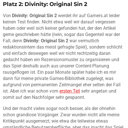
Platz 2: Divinity: Original Sin 2
Von
Divinity: Original Sin 2
werdet ihr auf Gamers.at leider
keinen Test finden. Nicht etwa weil wir darauf vergessen
haben oder weil sich keiner gefunden hat, der den Artikel
gerne geschrieben hätte (nein, sogar das Gegenteil war der
Fall, denn
Divinity: Original Sin 2
war vermutlich
redaktionsintern das meist gefragte Spiel), sondern schlicht
und einfach deswegen weil wir nicht rechtzeitig daran
gedacht haben ein Rezensionsmuster zu organisieren und
das Spiel deshalb auch aus unserer Content-Planung
rausgeflogen ist. Ein paar Monate später habe ich es mir
dann für meine private Games-Bibliothek zugelegt, was
aufgrund von permanenten Zeitmangel eher selten der Fall
ist. Aber ich war schon vom
ersten Teil
sehr angetan und
somit auf den Nachfolger sehr gespannt.
Und der macht vieles sogar noch besser, als der ohnehin
schon grandiose Vorgänger. Zwar wurden nicht alle meine
Kritikpunkt ausgemerzt, wie etwa die teilweise etwas
umständliche Benutzeroberfläche, aber das macht das Spiel