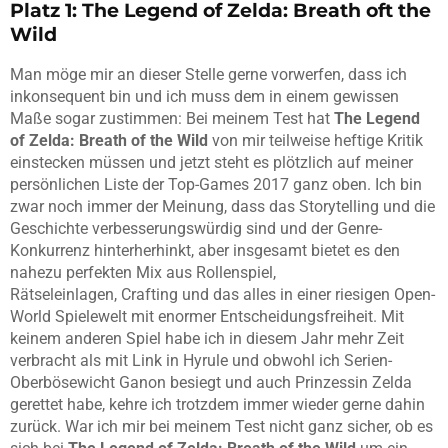
Platz 1: The Legend of Zelda: Breath oft the
Wild
Man möge mir an dieser Stelle gerne vorwerfen, dass ich
inkonsequent bin und ich muss dem in einem gewissen
Maße sogar zustimmen: Bei meinem Test hat
The Legend
of Zelda: Breath of the Wild
von mir teilweise heftige Kritik
einstecken müssen und jetzt steht es plötzlich auf meiner
persönlichen Liste der Top-Games 2017 ganz oben. Ich bin
zwar noch immer der Meinung, dass das Storytelling und die
Geschichte verbesserungswürdig sind und der Genre-
Konkurrenz hinterherhinkt, aber insgesamt bietet es den
nahezu perfekten Mix aus Rollenspiel,
Rätseleinlagen, Crafting und das alles in einer riesigen Open-
World Spielewelt mit enormer Entscheidungsfreiheit. Mit
keinem anderen Spiel habe ich in diesem Jahr mehr Zeit
verbracht als mit Link in Hyrule und obwohl ich Serien-
Oberbösewicht Ganon besiegt und auch Prinzessin Zelda
gerettet habe, kehre ich trotzdem immer wieder gerne dahin
zurück. War ich mir bei meinem Test nicht ganz sicher, ob es