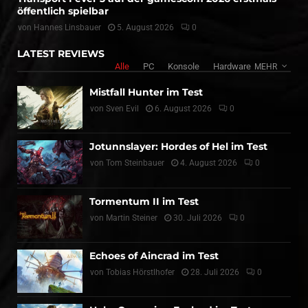
öffentlich spielbar
von
Hannes Linsbauer
5. August 2026
0
LATEST REVIEWS
Alle
PC
Konsole
Hardware
MEHR
Mistfall Hunter im Test
von
Sven Evil
6. August 2026
0
Jotunnslayer: Hordes of Hel im Test
von
Tom Steinbauer
4. August 2026
0
Tormentum II im Test
von
Martin Steiner
30. Juli 2026
0
Echoes of Aincrad im Test
von
Tobias Hörstlhofer
28. Juli 2026
0