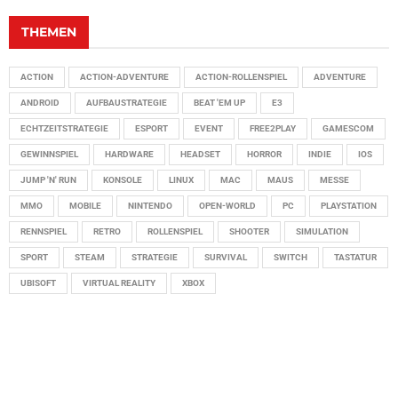
THEMEN
ACTION
ACTION-ADVENTURE
ACTION-ROLLENSPIEL
ADVENTURE
ANDROID
AUFBAUSTRATEGIE
BEAT 'EM UP
E3
ECHTZEITSTRATEGIE
ESPORT
EVENT
FREE2PLAY
GAMESCOM
GEWINNSPIEL
HARDWARE
HEADSET
HORROR
INDIE
IOS
JUMP 'N' RUN
KONSOLE
LINUX
MAC
MAUS
MESSE
MMO
MOBILE
NINTENDO
OPEN-WORLD
PC
PLAYSTATION
RENNSPIEL
RETRO
ROLLENSPIEL
SHOOTER
SIMULATION
SPORT
STEAM
STRATEGIE
SURVIVAL
SWITCH
TASTATUR
UBISOFT
VIRTUAL REALITY
XBOX