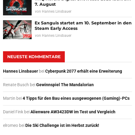
7. August
von
Hannes Linsbauer
Ex Sanguis startet am 10. September in den
Steam Early Access
von
Hannes Linsbauer
NEUESTE KOMMENTARE
Hannes Linsbauer
bei
Cyberpunk 2077 erhält eine Erweiterung
Renate Busch
bei
Gewinnspiel The Mandalorian
Martin
bei
4 Tipps für den Bau eines ausgewogenen (Gaming)-PCs
Daniel Fink
bei
Alienware AW3423DW im Test und Vergleich
elromeo
bei
Die Ski Challenge ist im Herbst zurück!