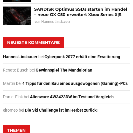
SANDISK Optimus SSDs starten im Handel
– neue GX C50 erweitert Xbox Series X|S
von
Hannes Linsbauer
NEUESTE KOMMENTARE
Hannes Linsbauer
bei
Cyberpunk 2077 erhält eine Erweiterung
Renate Busch
bei
Gewinnspiel The Mandalorian
Martin
bei
4 Tipps für den Bau eines ausgewogenen (Gaming)-PCs
Daniel Fink
bei
Alienware AW3423DW im Test und Vergleich
elromeo
bei
Die Ski Challenge ist im Herbst zurück!
THEMEN