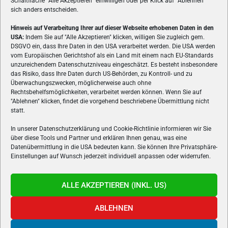
Schaltfläche
"
Alle Akzeptieren
"
einwilligen oder per Klick auf
"
Ablehnen
"
sich anders entscheiden.
Hinweis auf Verarbeitung Ihrer auf dieser Webseite erhobenen Daten in den
USA:
Indem Sie auf "Alle Akzeptieren" klicken, willigen Sie zugleich gem.
ÜBER UNS
DSGVO ein, dass Ihre Daten in den USA verarbeitet werden. Die USA werden
vom Europäischen Gerichtshof als ein Land mit einem nach EU-Standards
VON GAMERN, FÜR GAMER! Gamers.at ist das älteste Online-
unzureichendem Datenschutzniveau eingeschätzt. Es besteht insbesondere
Spielemagazin Österreichs und bringt täglich aktuelle News,
das Risiko, dass Ihre Daten durch US-Behörden, zu Kontroll- und zu
Reviews und Videos zu PC- und Konsolenspielen, Gaming-
Überwachungszwecken, möglicherweise auch ohne
Rechtsbehelfsmöglichkeiten, verarbeitet werden können. Wenn Sie auf
Hardware und aus der Welt des e-Sport's.
"Ablehnen" klicken, findet die vorgehend beschriebene Übermittlung nicht
statt.
Schreib uns:
redaktion@gamers.at
In unserer Datenschutzerklärung und Cookie-Richtlinie informieren wir Sie
über diese Tools und Partner und erklären Ihnen genau, was eine
FOLGE UNS
Datenübermittlung in die USA bedeuten kann. Sie können Ihre Privatsphäre-
Einstellungen auf Wunsch jederzeit individuell anpassen oder widerrufen.
ALLE AKZEPTIEREN (INKL. US)
ABLEHNEN