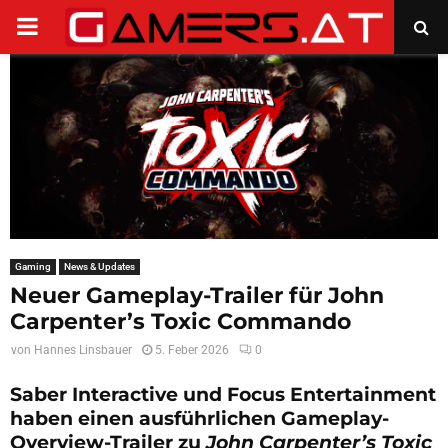
PRIMARY
MENU
Gaming
News & Updates
Neuer Gameplay-Trailer für John
Carpenter’s Toxic Commando
von
Hannes Linsbauer
5. Feber 2026
0
Saber Interactive und Focus Entertainment
haben einen ausführlichen Gameplay-
Overview-Trailer zu
John Carpenter’s Toxic