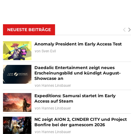
NEUESTE BEITRÄGE
Anomaly President im Early Access Test
von
Sven Evil
Daedalic Entertainment zeigt neues
Erscheinungsbild und kündigt August-
Showcase an
von
Hannes Linsbauer
Expeditions: Samurai startet im Early
Access auf Steam
von
Hannes Linsbauer
NC zeigt AION 2, CINDER CITY und Project
Bonfire bei der gamescom 2026
von
Hannes Linsbauer