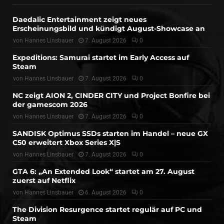
Daedalic Entertainment zeigt neues
Erscheinungsbild und kündigt August-Showcase an
von
Hannes Linsbauer
7. August 2026
0
Expeditions: Samurai startet im Early Access auf
Steam
von
Hannes Linsbauer
7. August 2026
0
NC zeigt AION 2, CINDER CITY und Project Bonfire bei
der gamescom 2026
von
Hannes Linsbauer
7. August 2026
0
SANDISK Optimus SSDs starten im Handel – neue GX
C50 erweitert Xbox Series X|S
von
Hannes Linsbauer
7. August 2026
0
GTA 6: „An Extended Look“ startet am 27. August
zuerst auf Netflix
von
Hannes Linsbauer
6. August 2026
0
The Division Resurgence startet regulär auf PC und
Steam