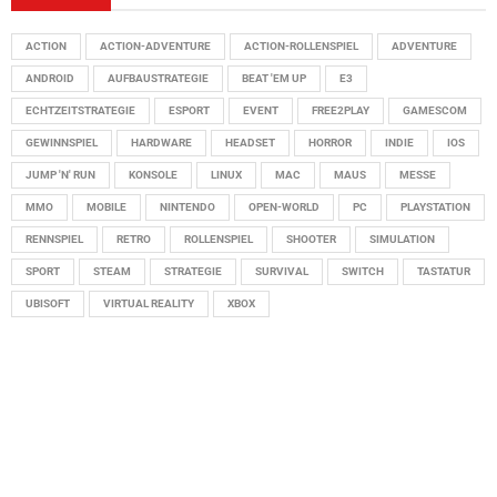
ACTION
ACTION-ADVENTURE
ACTION-ROLLENSPIEL
ADVENTURE
ANDROID
AUFBAUSTRATEGIE
BEAT 'EM UP
E3
ECHTZEITSTRATEGIE
ESPORT
EVENT
FREE2PLAY
GAMESCOM
GEWINNSPIEL
HARDWARE
HEADSET
HORROR
INDIE
IOS
JUMP 'N' RUN
KONSOLE
LINUX
MAC
MAUS
MESSE
MMO
MOBILE
NINTENDO
OPEN-WORLD
PC
PLAYSTATION
RENNSPIEL
RETRO
ROLLENSPIEL
SHOOTER
SIMULATION
SPORT
STEAM
STRATEGIE
SURVIVAL
SWITCH
TASTATUR
UBISOFT
VIRTUAL REALITY
XBOX