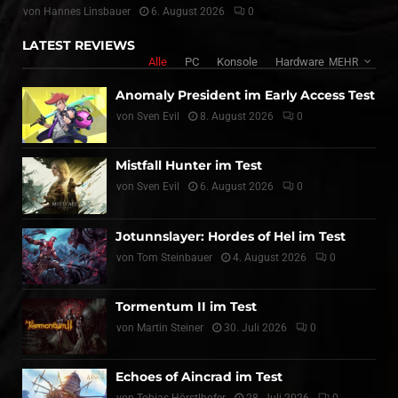
von
Hannes Linsbauer
6. August 2026
0
LATEST REVIEWS
Alle
PC
Konsole
Hardware
MEHR
Anomaly President im Early Access Test
von
Sven Evil
8. August 2026
0
Mistfall Hunter im Test
von
Sven Evil
6. August 2026
0
Jotunnslayer: Hordes of Hel im Test
von
Tom Steinbauer
4. August 2026
0
Tormentum II im Test
von
Martin Steiner
30. Juli 2026
0
Echoes of Aincrad im Test