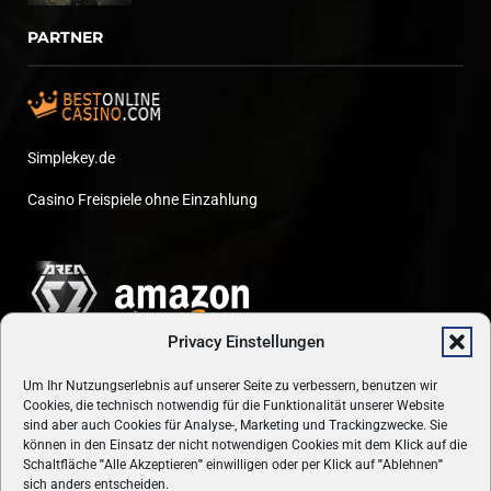
PARTNER
Simplekey.de
Casino Freispiele ohne Einzahlung
Privacy Einstellungen
Um Ihr Nutzungserlebnis auf unserer Seite zu verbessern, benutzen wir
Cookies, die technisch notwendig für die Funktionalität unserer Website
sind aber auch Cookies für Analyse-, Marketing und Trackingzwecke. Sie
können in den Einsatz der nicht notwendigen Cookies mit dem Klick auf die
Schaltfläche
"
Alle Akzeptieren
"
einwilligen oder per Klick auf
"
Ablehnen
"
sich anders entscheiden.