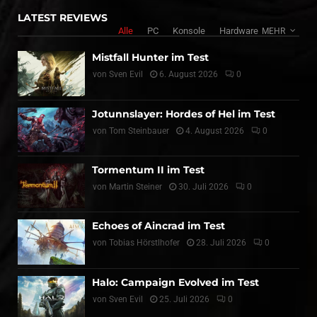
LATEST REVIEWS
Alle
PC
Konsole
Hardware
MEHR
Mistfall Hunter im Test
von
Sven Evil
6. August 2026
0
Jotunnslayer: Hordes of Hel im Test
von
Tom Steinbauer
4. August 2026
0
Tormentum II im Test
von
Martin Steiner
30. Juli 2026
0
Echoes of Aincrad im Test
von
Tobias Hörstlhofer
28. Juli 2026
0
Halo: Campaign Evolved im Test
von
Sven Evil
25. Juli 2026
0