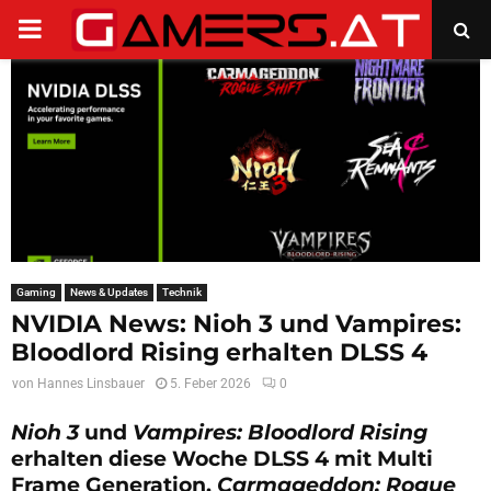
PRIMARY
MENU
Gaming
News & Updates
Technik
NVIDIA News: Nioh 3 und Vampires:
Bloodlord Rising erhalten DLSS 4
von
Hannes Linsbauer
5. Feber 2026
0
Nioh 3
und
Vampires: Bloodlord Rising
erhalten diese Woche DLSS 4 mit Multi
Frame Generation.
Carmageddon: Rogue