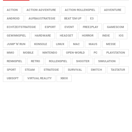
ACTION
ACTION-ADVENTURE
ACTION-ROLLENSPIEL
ADVENTURE
ANDROID
AUFBAUSTRATEGIE
BEAT 'EM UP
E3
ECHTZEITSTRATEGIE
ESPORT
EVENT
FREE2PLAY
GAMESCOM
GEWINNSPIEL
HARDWARE
HEADSET
HORROR
INDIE
IOS
JUMP 'N' RUN
KONSOLE
LINUX
MAC
MAUS
MESSE
MMO
MOBILE
NINTENDO
OPEN-WORLD
PC
PLAYSTATION
RENNSPIEL
RETRO
ROLLENSPIEL
SHOOTER
SIMULATION
SPORT
STEAM
STRATEGIE
SURVIVAL
SWITCH
TASTATUR
UBISOFT
VIRTUAL REALITY
XBOX