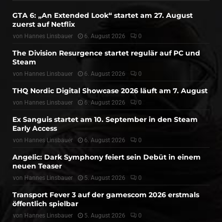
GTA 6: „An Extended Look“ startet am 27. August
zuerst auf Netflix
von
Hannes Linsbauer
6. August 2026
0
The Division Resurgence startet regulär auf PC und
Steam
von
Hannes Linsbauer
6. August 2026
0
THQ Nordic Digital Showcase 2026 läuft am 7. August
von
Hannes Linsbauer
6. August 2026
0
Ex Sanguis startet am 10. September in den Steam
Early Access
von
Hannes Linsbauer
6. August 2026
0
Angelic: Dark Symphony feiert sein Debüt in einem
neuen Teaser
von
Hannes Linsbauer
5. August 2026
0
Transport Fever 3 auf der gamescom 2026 erstmals
öffentlich spielbar
von
Hannes Linsbauer
5. August 2026
0