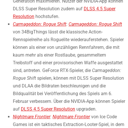
Generation maximieren. Nutzer der NVIDIA-App können
DLSS Super Resolution zudem auf
DLSS 4.5 Super
Resolution
hochstufen.
Carmageddon: Rogue Shift
:
Carmageddon: Rogue Shift
von 34BigThings lässt die klassische Action-
Rennspielreihe als Roguelite wiederauferstehen. Spieler
können als einer von unzähligen Rennfahrern, die mit
kaum mehr als einer Rostlaube, gesammeltem
Treibstoff und einer provisorischen Waffe ausgestattet
sind, antreten. GeForce RTX-Spieler, die
Carmageddon:
Rogue Shift
spielen, können mit DLSS Super Resolution
und DLAA die Bildraten beschleunigen und die
Bildqualität bei Veröffentlichung des Spiels am 6.
Februar verbessern. Über die NVIDIA-App können Spieler
auf
DLSS 4.5 Super Resolution
upgraden.
Nightmare Frontier
:
Nightmare Frontier
von Ice Code
Games ist ein taktisches Extraction-Looter-Spiel, in dem