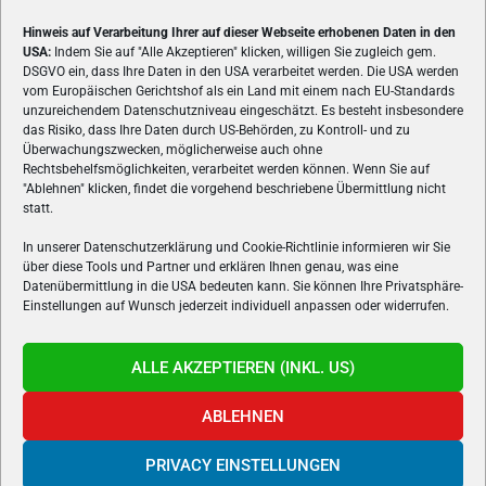
Hinweis auf Verarbeitung Ihrer auf dieser Webseite erhobenen Daten in den
USA:
Indem Sie auf "Alle Akzeptieren" klicken, willigen Sie zugleich gem.
ÜBER UNS
DSGVO ein, dass Ihre Daten in den USA verarbeitet werden. Die USA werden
vom Europäischen Gerichtshof als ein Land mit einem nach EU-Standards
VON GAMERN, FÜR GAMER! Gamers.at ist das älteste Online-
unzureichendem Datenschutzniveau eingeschätzt. Es besteht insbesondere
Spielemagazin Österreichs und bringt täglich aktuelle News,
das Risiko, dass Ihre Daten durch US-Behörden, zu Kontroll- und zu
Reviews und Videos zu PC- und Konsolenspielen, Gaming-
Überwachungszwecken, möglicherweise auch ohne
Hardware und aus der Welt des e-Sport's.
Rechtsbehelfsmöglichkeiten, verarbeitet werden können. Wenn Sie auf
"Ablehnen" klicken, findet die vorgehend beschriebene Übermittlung nicht
Schreib uns:
redaktion@gamers.at
statt.
In unserer Datenschutzerklärung und Cookie-Richtlinie informieren wir Sie
über diese Tools und Partner und erklären Ihnen genau, was eine
FOLGE UNS
Datenübermittlung in die USA bedeuten kann. Sie können Ihre Privatsphäre-
Einstellungen auf Wunsch jederzeit individuell anpassen oder widerrufen.
ALLE AKZEPTIEREN (INKL. US)
ABLEHNEN
PRIVACY EINSTELLUNGEN
Gamers.at v6 © 1999-2024 All Rights Reserved -
Kontakt
|
Impressum
|