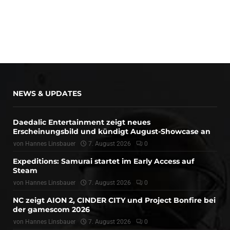
NEWS & UPDATES
Daedalic Entertainment zeigt neues
Erscheinungsbild und kündigt August-Showcase an
von
Hannes Linsbauer
7. August 2026
0
Expeditions: Samurai startet im Early Access auf
Steam
von
Hannes Linsbauer
7. August 2026
0
NC zeigt AION 2, CINDER CITY und Project Bonfire bei
der gamescom 2026
von
Hannes Linsbauer
7. August 2026
0