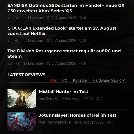
SANDISK Optimus SSDs starten im Handel – neue GX
C50 erweitert Xbox Series X|S
von
Hannes Linsbauer
7. August 2026
0
GTA 6: „An Extended Look“ startet am 27. August
zuerst auf Netflix
von
Hannes Linsbauer
6. August 2026
0
The Division Resurgence startet regulär auf PC und
Steam
von
Hannes Linsbauer
6. August 2026
0
LATEST REVIEWS
Alle
PC
Konsole
Hardware
MEHR
Mistfall Hunter im Test
von
Sven Evil
6. August 2026
0
Jotunnslayer: Hordes of Hel im Test
von
Tom Steinbauer
4. August 2026
0