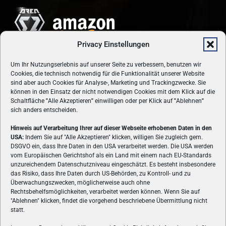
Privacy Einstellungen
Um Ihr Nutzungserlebnis auf unserer Seite zu verbessern, benutzen wir
Cookies, die technisch notwendig für die Funktionalität unserer Website
sind aber auch Cookies für Analyse-, Marketing und Trackingzwecke. Sie
können in den Einsatz der nicht notwendigen Cookies mit dem Klick auf die
Schaltfläche
"
Alle Akzeptieren
"
einwilligen oder per Klick auf
"
Ablehnen
"
sich anders entscheiden.
Hinweis auf Verarbeitung Ihrer auf dieser Webseite erhobenen Daten in den
USA:
Indem Sie auf "Alle Akzeptieren" klicken, willigen Sie zugleich gem.
ÜBER UNS
DSGVO ein, dass Ihre Daten in den USA verarbeitet werden. Die USA werden
vom Europäischen Gerichtshof als ein Land mit einem nach EU-Standards
VON GAMERN, FÜR GAMER! Gamers.at ist das älteste Online-
unzureichendem Datenschutzniveau eingeschätzt. Es besteht insbesondere
Spielemagazin Österreichs und bringt täglich aktuelle News,
das Risiko, dass Ihre Daten durch US-Behörden, zu Kontroll- und zu
Reviews und Videos zu PC- und Konsolenspielen, Gaming-
Überwachungszwecken, möglicherweise auch ohne
Hardware und aus der Welt des e-Sport's.
Rechtsbehelfsmöglichkeiten, verarbeitet werden können. Wenn Sie auf
"Ablehnen" klicken, findet die vorgehend beschriebene Übermittlung nicht
Schreib uns:
redaktion@gamers.at
statt.