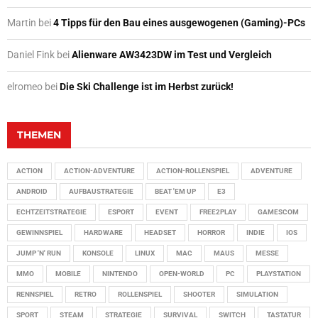
Martin
bei
4 Tipps für den Bau eines ausgewogenen (Gaming)-PCs
Daniel Fink
bei
Alienware AW3423DW im Test und Vergleich
elromeo
bei
Die Ski Challenge ist im Herbst zurück!
THEMEN
ACTION
ACTION-ADVENTURE
ACTION-ROLLENSPIEL
ADVENTURE
ANDROID
AUFBAUSTRATEGIE
BEAT 'EM UP
E3
ECHTZEITSTRATEGIE
ESPORT
EVENT
FREE2PLAY
GAMESCOM
GEWINNSPIEL
HARDWARE
HEADSET
HORROR
INDIE
IOS
JUMP 'N' RUN
KONSOLE
LINUX
MAC
MAUS
MESSE
MMO
MOBILE
NINTENDO
OPEN-WORLD
PC
PLAYSTATION
RENNSPIEL
RETRO
ROLLENSPIEL
SHOOTER
SIMULATION
SPORT
STEAM
STRATEGIE
SURVIVAL
SWITCH
TASTATUR