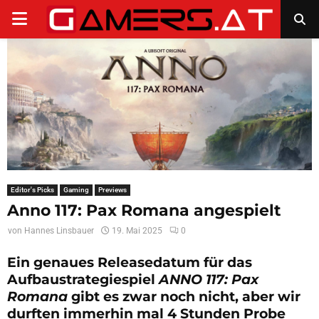
PRIMARY
MENU
Editor's Picks
Gaming
Previews
Anno 117: Pax Romana angespielt
von
Hannes Linsbauer
19. Mai 2025
0
Ein genaues Releasedatum für das
Aufbaustrategiespiel
ANNO 117: Pax
Romana
gibt es zwar noch nicht, aber wir
durften immerhin mal 4 Stunden Probe