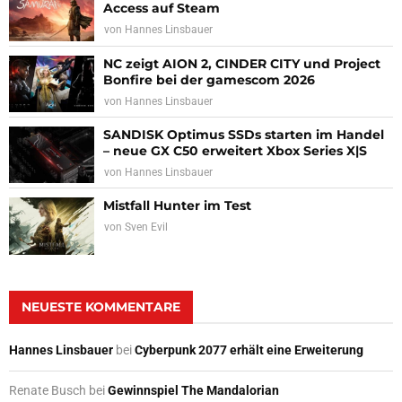
Access auf Steam
von
Hannes Linsbauer
NC zeigt AION 2, CINDER CITY und Project
Bonfire bei der gamescom 2026
von
Hannes Linsbauer
SANDISK Optimus SSDs starten im Handel
– neue GX C50 erweitert Xbox Series X|S
von
Hannes Linsbauer
Mistfall Hunter im Test
von
Sven Evil
NEUESTE KOMMENTARE
Hannes Linsbauer
bei
Cyberpunk 2077 erhält eine Erweiterung
Renate Busch
bei
Gewinnspiel The Mandalorian