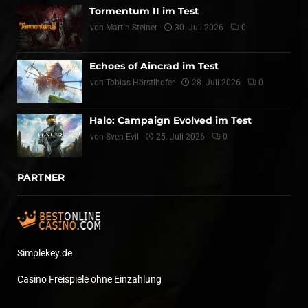
Tormentum II im Test
von
Martin Steiner
30. Juli 2026
0
Echoes of Aincrad im Test
von
Tobias Hörstlhofer
28. Juli 2026
0
Halo: Campaign Evolved im Test
von
Sven Evil
25. Juli 2026
0
PARTNER
Simplekey.de
Casino Freispiele ohne Einzahlung