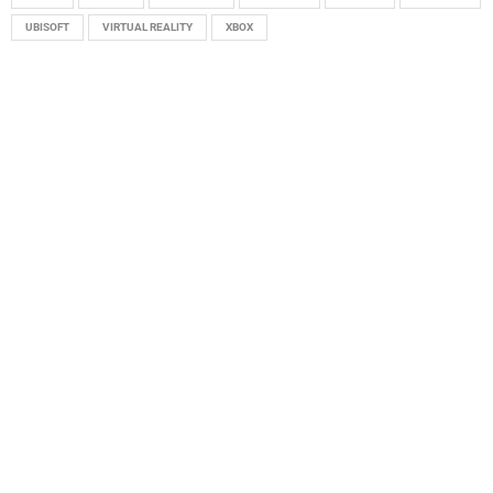
UBISOFT
VIRTUAL REALITY
XBOX