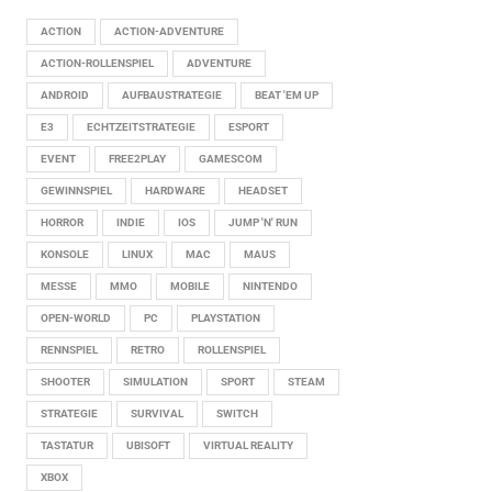
ACTION
ACTION-ADVENTURE
ACTION-ROLLENSPIEL
ADVENTURE
ANDROID
AUFBAUSTRATEGIE
BEAT 'EM UP
E3
ECHTZEITSTRATEGIE
ESPORT
EVENT
FREE2PLAY
GAMESCOM
GEWINNSPIEL
HARDWARE
HEADSET
HORROR
INDIE
IOS
JUMP 'N' RUN
KONSOLE
LINUX
MAC
MAUS
MESSE
MMO
MOBILE
NINTENDO
OPEN-WORLD
PC
PLAYSTATION
RENNSPIEL
RETRO
ROLLENSPIEL
SHOOTER
SIMULATION
SPORT
STEAM
STRATEGIE
SURVIVAL
SWITCH
TASTATUR
UBISOFT
VIRTUAL REALITY
XBOX