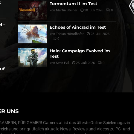
t
Tormentum II im Test
von
Martin Steiner
30. Juli 2026
0
l –
Echoes of Aincrad im Test
von
Tobias Hörstlhofer
28. Juli 2026
0
Halo: Campaign Evolved im
Test
von
Sven Evil
25. Juli 2026
0
auf
ER UNS
AMERN, FÜR GAMER! Gamers.at ist das älteste Online-Spielemagazin
reichs und bringt täglich aktuelle News, Reviews und Videos zu PC- und