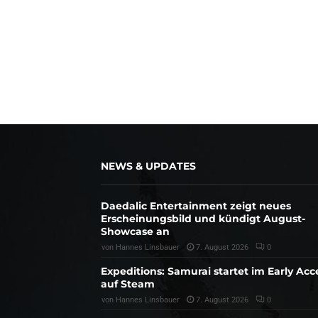
NEWS & UPDATES
Daedalic Entertainment zeigt neues
Erscheinungsbild und kündigt August-
Showcase an
von
Hannes Linsbauer
7. August 2026
0
Expeditions: Samurai startet im Early Acc
auf Steam
von
Hannes Linsbauer
7. August 2026
0