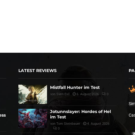
LATEST REVIEWS
PA
Mistfall Hunter im Test
von
Sven Evil
6. August 2026
0
Sim
Jotunnslayer: Hordes of Hel
ess
Cas
im Test
von
Tom Steinbauer
4. August 2026
0