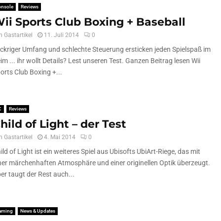
onsole
Reviews
ii Sports Club Boxing + Baseball
n
Gastartikel
11. Juli 2014
0
ckriger Umfang und schlechte Steuerung ersticken jeden Spielspaß im
im ... ihr wollt Details? Lest unseren Test. Ganzen Beitrag lesen Wii
orts Club Boxing +...
C
Reviews
hild of Light – der Test
n
Gastartikel
4. Mai 2014
0
ild of Light ist ein weiteres Spiel aus Ubisofts UbiArt-Riege, das mit
ner märchenhaften Atmosphäre und einer originellen Optik überzeugt.
er taugt der Rest auch...
aming
News & Updates