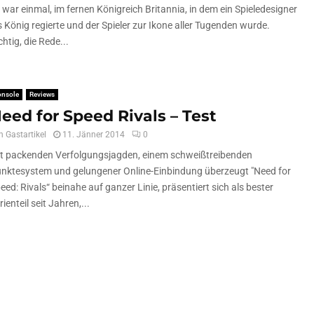
 war einmal, im fernen Königreich Britannia, in dem ein Spieledesigner
s König regierte und der Spieler zur Ikone aller Tugenden wurde.
chtig, die Rede...
onsole
Reviews
eed for Speed Rivals – Test
n
Gastartikel
11. Jänner 2014
0
t packenden Verfolgungsjagden, einem schweißtreibenden
nktesystem und gelungener Online-Einbindung überzeugt "Need for
eed: Rivals“ beinahe auf ganzer Linie, präsentiert sich als bester
rienteil seit Jahren,...