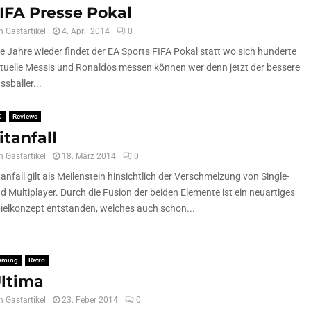
IFA Presse Pokal
n
Gastartikel
4. April 2014
0
le Jahre wieder findet der EA Sports FIFA Pokal statt wo sich hunderte
rtuelle Messis und Ronaldos messen können wer denn jetzt der bessere
ssballer...
C
Reviews
itanfall
n
Gastartikel
18. März 2014
0
tanfall gilt als Meilenstein hinsichtlich der Verschmelzung von Single-
d Multiplayer. Durch die Fusion der beiden Elemente ist ein neuartiges
ielkonzept entstanden, welches auch schon...
aming
Retro
ltima
n
Gastartikel
23. Feber 2014
0