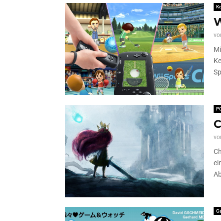
K
W
vo
Mi
Ke
Sp
P
C
vo
Ch
ei
Ab
G