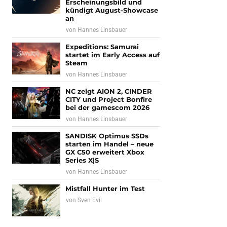
Erscheinungsbild und
kündigt August-Showcase
an
von
Hannes Linsbauer
Expeditions: Samurai
startet im Early Access auf
Steam
von
Hannes Linsbauer
NC zeigt AION 2, CINDER
CITY und Project Bonfire
bei der gamescom 2026
von
Hannes Linsbauer
SANDISK Optimus SSDs
starten im Handel – neue
GX C50 erweitert Xbox
Series X|S
von
Hannes Linsbauer
Mistfall Hunter im Test
von
Sven Evil