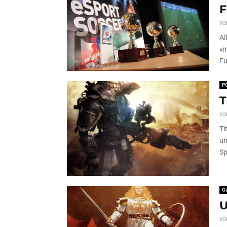
F
vo
Al
vi
Fu
P
T
vo
Ti
un
Sp
G
U
vo