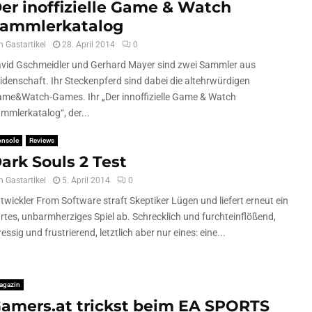
er inoffizielle Game & Watch
ammlerkatalog
n
Gastartikel
28. April 2014
0
vid Gschmeidler und Gerhard Mayer sind zwei Sammler aus
idenschaft. Ihr Steckenpferd sind dabei die altehrwürdigen
me&Watch-Games. Ihr „Der innoffizielle Game & Watch
mmlerkatalog“, der...
onsole
Reviews
ark Souls 2 Test
n
Gastartikel
5. April 2014
0
twickler From Software straft Skeptiker Lügen und liefert erneut ein
rtes, unbarmherziges Spiel ab. Schrecklich und furchteinflößend,
ressig und frustrierend, letztlich aber nur eines: eine...
agazin
amers.at trickst beim EA SPORTS