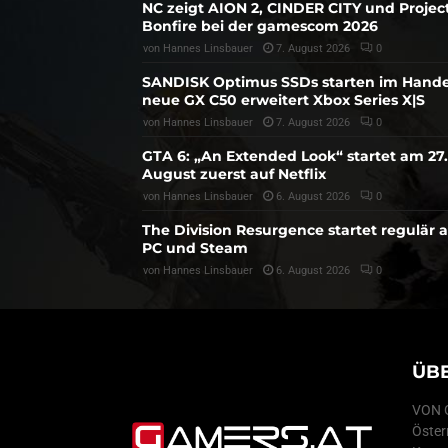
NC zeigt AION 2, CINDER CITY und Projec
Bonfire bei der gamescom 2026
von
Hannes Linsbauer
7. August 2026
0
SANDISK Optimus SSDs starten im Hande
neue GX C50 erweitert Xbox Series X|S
von
Hannes Linsbauer
7. August 2026
0
GTA 6: „An Extended Look“ startet am 27.
August zuerst auf Netflix
von
Hannes Linsbauer
6. August 2026
0
The Division Resurgence startet regulär 
PC und Steam
von
Hannes Linsbauer
6. August 2026
0
ÜB
VON G
Öster