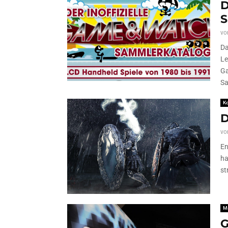
D
S
vo
Da
Le
Ga
Sa
K
D
vo
En
ha
st
M
G