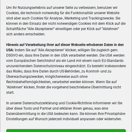
Um Ihr Nutzungserlebnis auf unserer Seite zu verbessern, benutzen wir
Cookies, die technisch notwendig für die Funktionalität unserer Website
sind aber auch Cookies für Analyse-, Marketing und Trackingzwecke. Sie
können in den Einsatz der nicht notwendigen Cookies mit dem Klick auf die
Schaltfläche
"
Alle Akzeptieren
"
einwilligen oder per Klick auf
"
Ablehnen
"
sich anders entscheiden.
Hinweis auf Verarbeitung Ihrer auf dieser Webseite erhobenen Daten in den
USA:
Indem Sie auf "Alle Akzeptieren" klicken, willigen Sie zugleich gem.
ÜBER UNS
DSGVO ein, dass Ihre Daten in den USA verarbeitet werden. Die USA werden
vom Europäischen Gerichtshof als ein Land mit einem nach EU-Standards
VON GAMERN, FÜR GAMER! Gamers.at ist das älteste Online-
unzureichendem Datenschutzniveau eingeschätzt. Es besteht insbesondere
Spielemagazin Österreichs und bringt täglich aktuelle News,
das Risiko, dass Ihre Daten durch US-Behörden, zu Kontroll- und zu
Reviews und Videos zu PC- und Konsolenspielen, Gaming-
Überwachungszwecken, möglicherweise auch ohne
Rechtsbehelfsmöglichkeiten, verarbeitet werden können. Wenn Sie auf
Hardware und aus der Welt des e-Sport's.
"Ablehnen" klicken, findet die vorgehend beschriebene Übermittlung nicht
statt.
Schreib uns:
redaktion@gamers.at
In unserer Datenschutzerklärung und Cookie-Richtlinie informieren wir Sie
über diese Tools und Partner und erklären Ihnen genau, was eine
FOLGE UNS
Datenübermittlung in die USA bedeuten kann. Sie können Ihre Privatsphäre-
Einstellungen auf Wunsch jederzeit individuell anpassen oder widerrufen.