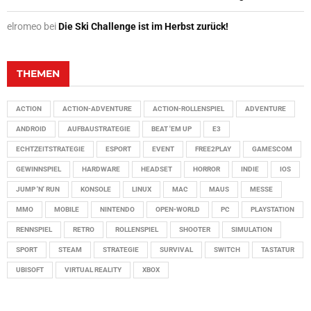
elromeo
bei
Die Ski Challenge ist im Herbst zurück!
THEMEN
ACTION
ACTION-ADVENTURE
ACTION-ROLLENSPIEL
ADVENTURE
ANDROID
AUFBAUSTRATEGIE
BEAT 'EM UP
E3
ECHTZEITSTRATEGIE
ESPORT
EVENT
FREE2PLAY
GAMESCOM
GEWINNSPIEL
HARDWARE
HEADSET
HORROR
INDIE
IOS
JUMP 'N' RUN
KONSOLE
LINUX
MAC
MAUS
MESSE
MMO
MOBILE
NINTENDO
OPEN-WORLD
PC
PLAYSTATION
RENNSPIEL
RETRO
ROLLENSPIEL
SHOOTER
SIMULATION
SPORT
STEAM
STRATEGIE
SURVIVAL
SWITCH
TASTATUR
UBISOFT
VIRTUAL REALITY
XBOX