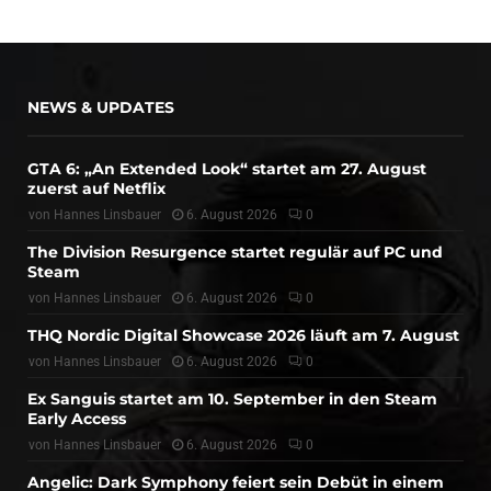
NEWS & UPDATES
GTA 6: „An Extended Look“ startet am 27. August
zuerst auf Netflix
von
Hannes Linsbauer
6. August 2026
0
The Division Resurgence startet regulär auf PC und
Steam
von
Hannes Linsbauer
6. August 2026
0
THQ Nordic Digital Showcase 2026 läuft am 7. August
von
Hannes Linsbauer
6. August 2026
0
Ex Sanguis startet am 10. September in den Steam
Early Access
von
Hannes Linsbauer
6. August 2026
0
Angelic: Dark Symphony feiert sein Debüt in einem