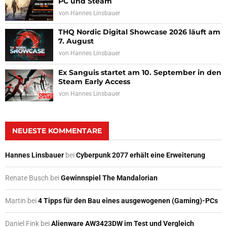
PC und Steam
von
Hannes Linsbauer
THQ Nordic Digital Showcase 2026 läuft am
7. August
von
Hannes Linsbauer
Ex Sanguis startet am 10. September in den
Steam Early Access
von
Hannes Linsbauer
NEUESTE KOMMENTARE
Hannes Linsbauer
bei
Cyberpunk 2077 erhält eine Erweiterung
Renate Busch
bei
Gewinnspiel The Mandalorian
Martin
bei
4 Tipps für den Bau eines ausgewogenen (Gaming)-PCs
Daniel Fink
bei
Alienware AW3423DW im Test und Vergleich