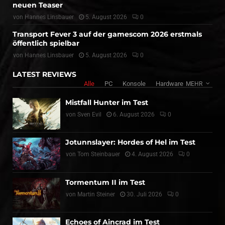
neuen Teaser
von
Hannes Linsbauer
5. August 2026
0
Transport Fever 3 auf der gamescom 2026 erstmals
öffentlich spielbar
von
Hannes Linsbauer
5. August 2026
0
LATEST REVIEWS
Alle
PC
Konsole
Hardware
MEHR
Mistfall Hunter im Test
von
Sven Evil
6. August 2026
0
Jotunnslayer: Hordes of Hel im Test
von
Tom Steinbauer
4. August 2026
0
Tormentum II im Test
von
Martin Steiner
30. Juli 2026
0
Echoes of Aincrad im Test