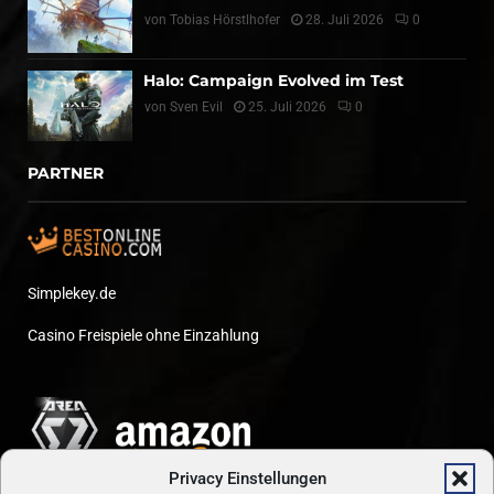
von
Tobias Hörstlhofer
28. Juli 2026
0
Halo: Campaign Evolved im Test
von
Sven Evil
25. Juli 2026
0
PARTNER
Simplekey.de
Casino Freispiele ohne Einzahlung
Privacy Einstellungen