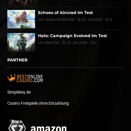
Echoes of Aincrad im Test
von
Tobias Hörstlhofer
28. Juli 2026
0
Halo: Campaign Evolved im Test
von
Sven Evil
25. Juli 2026
0
PARTNER
Simplekey.de
Casino Freispiele ohne Einzahlung