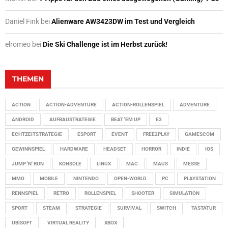
Daniel Fink
bei
Alienware AW3423DW im Test und Vergleich
elromeo
bei
Die Ski Challenge ist im Herbst zurück!
THEMEN
ACTION
ACTION-ADVENTURE
ACTION-ROLLENSPIEL
ADVENTURE
ANDROID
AUFBAUSTRATEGIE
BEAT 'EM UP
E3
ECHTZEITSTRATEGIE
ESPORT
EVENT
FREE2PLAY
GAMESCOM
GEWINNSPIEL
HARDWARE
HEADSET
HORROR
INDIE
IOS
JUMP 'N' RUN
KONSOLE
LINUX
MAC
MAUS
MESSE
MMO
MOBILE
NINTENDO
OPEN-WORLD
PC
PLAYSTATION
RENNSPIEL
RETRO
ROLLENSPIEL
SHOOTER
SIMULATION
SPORT
STEAM
STRATEGIE
SURVIVAL
SWITCH
TASTATUR
UBISOFT
VIRTUAL REALITY
XBOX