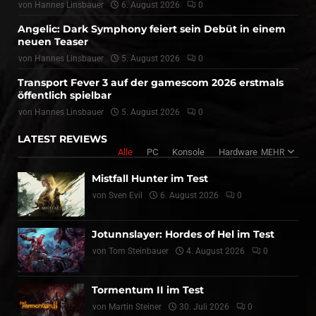
von
Hannes Linsbauer
6. August 2026
0
Angelic: Dark Symphony feiert sein Debüt in einem
neuen Teaser
von
Hannes Linsbauer
5. August 2026
0
Transport Fever 3 auf der gamescom 2026 erstmals
öffentlich spielbar
von
Hannes Linsbauer
5. August 2026
0
LATEST REVIEWS
Alle
PC
Konsole
Hardware
MEHR
Mistfall Hunter im Test
von
Sven Evil
6. August 2026
0
Jotunnslayer: Hordes of Hel im Test
von
Tom Steinbauer
4. August 2026
0
Tormentum II im Test
von
Martin Steiner
30. Juli 2026
0