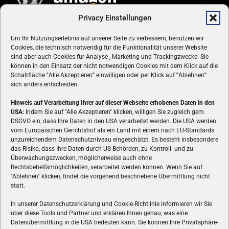
Privacy Einstellungen
Um Ihr Nutzungserlebnis auf unserer Seite zu verbessern, benutzen wir
Cookies, die technisch notwendig für die Funktionalität unserer Website
sind aber auch Cookies für Analyse-, Marketing und Trackingzwecke. Sie
können in den Einsatz der nicht notwendigen Cookies mit dem Klick auf die
Schaltfläche
"
Alle Akzeptieren
"
einwilligen oder per Klick auf
"
Ablehnen
"
sich anders entscheiden.
Hinweis auf Verarbeitung Ihrer auf dieser Webseite erhobenen Daten in den
USA:
Indem Sie auf "Alle Akzeptieren" klicken, willigen Sie zugleich gem.
ÜBER UNS
DSGVO ein, dass Ihre Daten in den USA verarbeitet werden. Die USA werden
vom Europäischen Gerichtshof als ein Land mit einem nach EU-Standards
VON GAMERN, FÜR GAMER! Gamers.at ist das älteste Online-
unzureichendem Datenschutzniveau eingeschätzt. Es besteht insbesondere
Spielemagazin Österreichs und bringt täglich aktuelle News,
das Risiko, dass Ihre Daten durch US-Behörden, zu Kontroll- und zu
Reviews und Videos zu PC- und Konsolenspielen, Gaming-
Überwachungszwecken, möglicherweise auch ohne
Rechtsbehelfsmöglichkeiten, verarbeitet werden können. Wenn Sie auf
Hardware und aus der Welt des e-Sport's.
"Ablehnen" klicken, findet die vorgehend beschriebene Übermittlung nicht
statt.
Schreib uns:
redaktion@gamers.at
In unserer Datenschutzerklärung und Cookie-Richtlinie informieren wir Sie
über diese Tools und Partner und erklären Ihnen genau, was eine
FOLGE UNS
Datenübermittlung in die USA bedeuten kann. Sie können Ihre Privatsphäre-