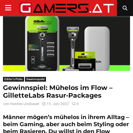
PRIMARY
MENU
Editor's Picks
Gewinnspiele
Gewinnspiel: Mühelos im Flow –
GilletteLabs Rasur-Packages
von
Hannes Linsbauer
15. Juni 2022
0
Männer mögen’s mühelos in ihrem Alltag –
beim Gaming, aber auch beim Styling oder
beim Rasieren. Du willst in den Flow