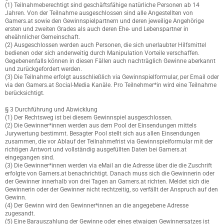
(1) Teilnahmeberechtigt sind geschäftsfähige natürliche Personen ab 14
Jahren. Von der Teilnahme ausgeschlossen sind alle Angestellten von
Gamers.at sowie den Gewinnspielpartnern und deren jeweilige Angehörige
ersten und zweiten Grades als auch deren Ehe- und Lebenspartner in
eheähnlicher Gemeinschaft.
(2) Ausgeschlossen werden auch Personen, die sich unerlaubter Hilfsmittel
bedienen oder sich anderweitig durch Manipulation Vorteile verschaffen.
Gegebenenfalls können in diesen Fällen auch nachträglich Gewinne aberkannt
und zurückgefordert werden.
(3) Die Teilnahme erfolgt ausschließlich via Gewinnspielformular, per Email oder
via den Gamers.at Social-Media Kanäle. Pro Teilnehmer*in wird eine Teilnahme
berücksichtigt.
§ 3 Durchführung und Abwicklung
(1) Der Rechtsweg ist bei diesem Gewinnspiel ausgeschlossen.
(2) Die Gewinner*innen werden aus dem Pool der Einsendungen mittels
Jurywertung bestimmt. Besagter Pool stellt sich aus allen Einsendungen
zusammen, die vor Ablauf der Teilnahmefrist via Gewinnspielformular mit der
richtigen Antwort und vollständig ausgefüllten Daten bei Gamers.at
eingegangen sind.
(3) Die Gewinner*innen werden via eMail an die Adresse über die die Zuschrift
erfolgte von Gamers.at benachrichtigt. Danach muss sich die Gewinnerin oder
der Gewinner innerhalb von drei Tagen an Gamers.at richten. Meldet sich die
Gewinnerin oder der Gewinner nicht rechtzeitig, so verfällt der Anspruch auf den
Gewinn.
(4) Der Gewinn wird den Gewinner*innen an die angegebene Adresse
zugesandt.
(5) Eine Barauszahlung der Gewinne oder eines etwaigen Gewinnersatzes ist