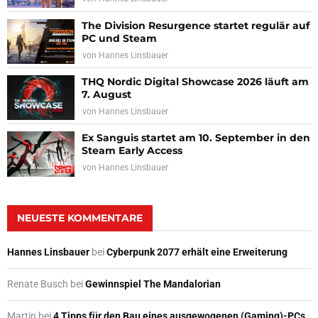
The Division Resurgence startet regulär auf
PC und Steam
von
Hannes Linsbauer
THQ Nordic Digital Showcase 2026 läuft am
7. August
von
Hannes Linsbauer
Ex Sanguis startet am 10. September in den
Steam Early Access
von
Hannes Linsbauer
NEUESTE KOMMENTARE
Hannes Linsbauer
bei
Cyberpunk 2077 erhält eine Erweiterung
Renate Busch
bei
Gewinnspiel The Mandalorian
Martin
bei
4 Tipps für den Bau eines ausgewogenen (Gaming)-PCs