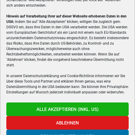
Schaltfläche
"
Alle Akzeptieren
"
einwilligen oder per Klick auf
"
Ablehnen
"
sich anders entscheiden.
Hinweis auf Verarbeitung Ihrer auf dieser Webseite erhobenen Daten in den
USA:
Indem Sie auf "Alle Akzeptieren" klicken, willigen Sie zugleich gem.
ÜBER UNS
DSGVO ein, dass Ihre Daten in den USA verarbeitet werden. Die USA werden
vom Europäischen Gerichtshof als ein Land mit einem nach EU-Standards
VON GAMERN, FÜR GAMER! Gamers.at ist das älteste Online-
unzureichendem Datenschutzniveau eingeschätzt. Es besteht insbesondere
Spielemagazin Österreichs und bringt täglich aktuelle News,
das Risiko, dass Ihre Daten durch US-Behörden, zu Kontroll- und zu
Reviews und Videos zu PC- und Konsolenspielen, Gaming-
Überwachungszwecken, möglicherweise auch ohne
Rechtsbehelfsmöglichkeiten, verarbeitet werden können. Wenn Sie auf
Hardware und aus der Welt des e-Sport's.
"Ablehnen" klicken, findet die vorgehend beschriebene Übermittlung nicht
statt.
Schreib uns:
redaktion@gamers.at
In unserer Datenschutzerklärung und Cookie-Richtlinie informieren wir Sie
über diese Tools und Partner und erklären Ihnen genau, was eine
FOLGE UNS
Datenübermittlung in die USA bedeuten kann. Sie können Ihre Privatsphäre-
Einstellungen auf Wunsch jederzeit individuell anpassen oder widerrufen.
ALLE AKZEPTIEREN (INKL. US)
ABLEHNEN