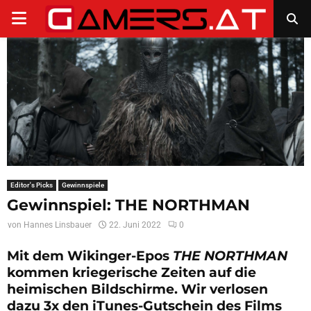
PRIMARY
MENU
Editor's Picks
Gewinnspiele
Gewinnspiel: THE NORTHMAN
von
Hannes Linsbauer
22. Juni 2022
0
Mit dem Wikinger-Epos
THE NORTHMAN
kommen kriegerische Zeiten auf die
heimischen Bildschirme. Wir verlosen
dazu 3x den iTunes-Gutschein des Films