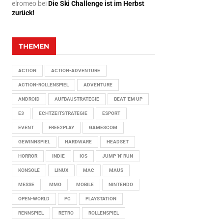
elromeo
bei
Die Ski Challenge ist im Herbst
zurück!
THEMEN
ACTION
ACTION-ADVENTURE
ACTION-ROLLENSPIEL
ADVENTURE
ANDROID
AUFBAUSTRATEGIE
BEAT 'EM UP
E3
ECHTZEITSTRATEGIE
ESPORT
EVENT
FREE2PLAY
GAMESCOM
GEWINNSPIEL
HARDWARE
HEADSET
HORROR
INDIE
IOS
JUMP 'N' RUN
KONSOLE
LINUX
MAC
MAUS
MESSE
MMO
MOBILE
NINTENDO
OPEN-WORLD
PC
PLAYSTATION
RENNSPIEL
RETRO
ROLLENSPIEL