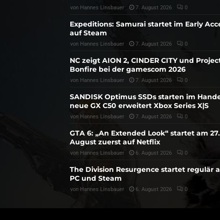
von
Hannes Linsbauer
7. August 2026
0
Expeditions: Samurai startet im Early Acc
auf Steam
von
Hannes Linsbauer
7. August 2026
0
NC zeigt AION 2, CINDER CITY und Projec
Bonfire bei der gamescom 2026
von
Hannes Linsbauer
7. August 2026
0
SANDISK Optimus SSDs starten im Hande
neue GX C50 erweitert Xbox Series X|S
von
Hannes Linsbauer
7. August 2026
0
GTA 6: „An Extended Look“ startet am 27.
August zuerst auf Netflix
von
Hannes Linsbauer
6. August 2026
0
The Division Resurgence startet regulär 
PC und Steam
von
Hannes Linsbauer
6. August 2026
0