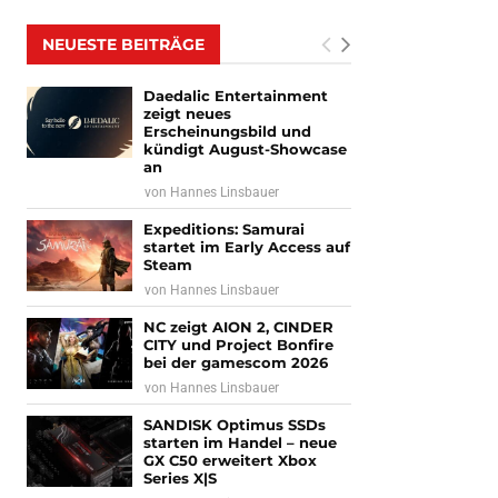
NEUESTE BEITRÄGE
Daedalic Entertainment
zeigt neues
Erscheinungsbild und
kündigt August-Showcase
an
von
Hannes Linsbauer
Expeditions: Samurai
startet im Early Access auf
Steam
von
Hannes Linsbauer
NC zeigt AION 2, CINDER
CITY und Project Bonfire
bei der gamescom 2026
von
Hannes Linsbauer
SANDISK Optimus SSDs
starten im Handel – neue
GX C50 erweitert Xbox
Series X|S