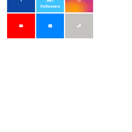
567
Followers