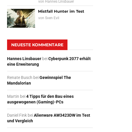
von
Hannes Linsbauer
Mistfall Hunter im Test
von
Sven Evil
NEUESTE KOMMENTARE
Hannes Linsbauer
bei
Cyberpunk 2077 erhält
eine Erweiterung
Renate Busch
bei
Gewinnspiel The
Mandalorian
Martin
bei
4 Tipps für den Bau eines
ausgewogenen (Gaming)-PCs
Daniel Fink
bei
Alienware AW3423DW im Test
und Vergleich