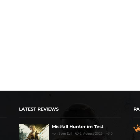
LATEST REVIEWS
PA
Mistfall Hunter im Test
von
Sven Evil
6. August 2026
0