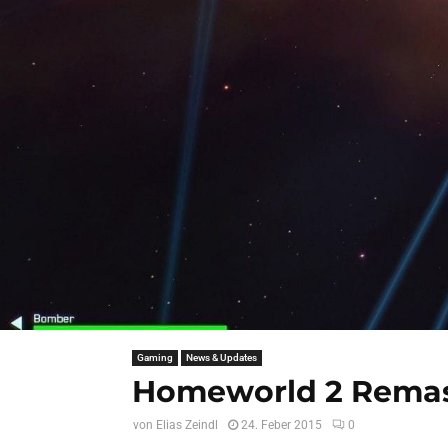
Gaming
News & Updates
Homeworld 2 Remaste
von
Elias Zeindl
24. Feber 2015
0