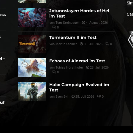
Sim
Jotunnslayer: Hordes of Hel
ess
Cas
im Test
von
Tom Steinbauer
4. August 2026
0
t
Tormentum II im Test
von
Martin Steiner
30. Juli 2026
0
l –
Echoes of Aincrad im Test
von
Tobias Hörstlhofer
28. Juli 2026
0
Halo: Campaign Evolved im
Test
von
Sven Evil
25. Juli 2026
0
auf