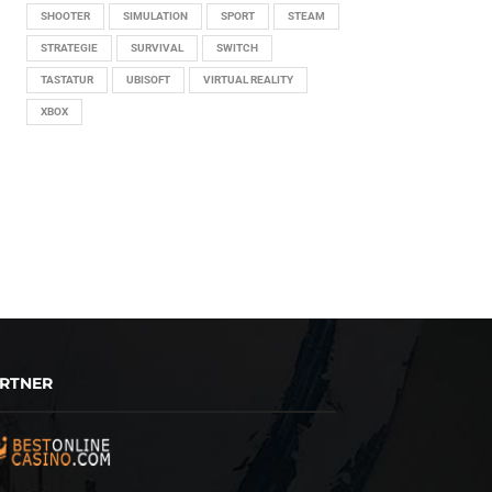
SHOOTER
SIMULATION
SPORT
STEAM
STRATEGIE
SURVIVAL
SWITCH
TASTATUR
UBISOFT
VIRTUAL REALITY
XBOX
RTNER