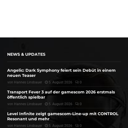
NEWS & UPDATES
Angelic: Dark Symphony feiert sein Debüt in einem
neuen Teaser
von
Hannes Linsbauer
5. August 2026
0
Transport Fever 3 auf der gamescom 2026 erstmals
öffentlich spielbar
von
Hannes Linsbauer
5. August 2026
0
Level Infinite zeigt gamescom-Line-up mit CONTROL
Resonant und mehr
von
Hannes Linsbauer
5. August 2026
0