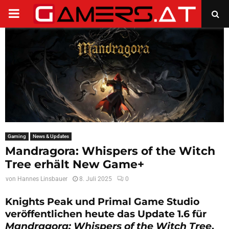
PRIMARY
MENU
Gaming
News & Updates
Mandragora: Whispers of the Witch
Tree erhält New Game+
von
Hannes Linsbauer
8. Juli 2025
0
Knights Peak und Primal Game Studio
veröffentlichen heute das Update 1.6 für
Mandragora: Whispers of the Witch Tree
.