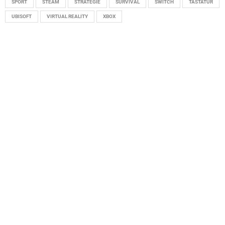
SPORT
STEAM
STRATEGIE
SURVIVAL
SWITCH
TASTATUR
UBISOFT
VIRTUAL REALITY
XBOX