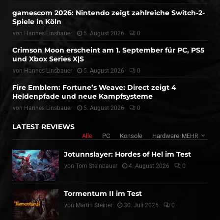
gamescom 2026: Nintendo zeigt zahlreiche Switch-2-
Spiele in Köln
von
Hannes Linsbauer
5. August 2026
0
Crimson Moon erscheint am 1. September für PC, PS5
und Xbox Series X|S
von
Hannes Linsbauer
5. August 2026
0
Fire Emblem: Fortune’s Weave: Direct zeigt 4
Heldenpfade und neue Kampfsysteme
von
Hannes Linsbauer
5. August 2026
0
LATEST REVIEWS
Alle
PC
Konsole
Hardware
MEHR
Jotunnslayer: Hordes of Hel im Test
von
Tom Steinbauer
4. August 2026
0
Tormentum II im Test
von
Martin Steiner
30. Juli 2026
0