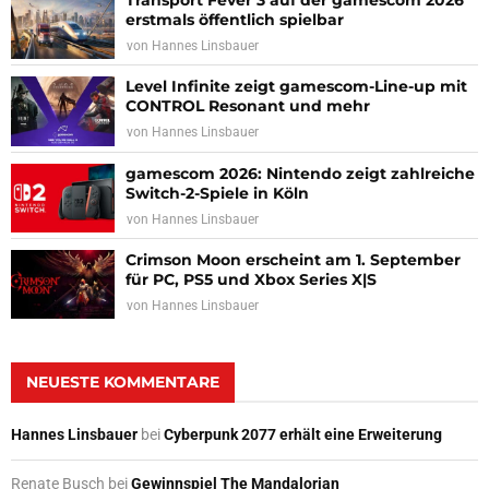
erstmals öffentlich spielbar
von
Hannes Linsbauer
Level Infinite zeigt gamescom-Line-up mit
CONTROL Resonant und mehr
von
Hannes Linsbauer
gamescom 2026: Nintendo zeigt zahlreiche
Switch-2-Spiele in Köln
von
Hannes Linsbauer
Crimson Moon erscheint am 1. September
für PC, PS5 und Xbox Series X|S
von
Hannes Linsbauer
NEUESTE KOMMENTARE
Hannes Linsbauer
bei
Cyberpunk 2077 erhält eine Erweiterung
Renate Busch
bei
Gewinnspiel The Mandalorian