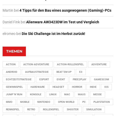
Martin
bei
4 Tipps für den Bau eines ausgewogenen (Gaming)-PCs
Daniel Fink
bei
Alienware AW3423DW im Test und Vergleich
elromeo
bei
Die Ski Challenge ist im Herbst zurück!
THEMEN
ACTION
ACTION-ADVENTURE
ACTION-ROLLENSPIEL
ADVENTURE
ANDROID
AUFBAUSTRATEGIE
BEAT 'EM UP
E3
ECHTZEITSTRATEGIE
ESPORT
EVENT
FREE2PLAY
GAMESCOM
GEWINNSPIEL
HARDWARE
HEADSET
HORROR
INDIE
IOS
JUMP 'N' RUN
KONSOLE
LINUX
MAC
MAUS
MESSE
MMO
MOBILE
NINTENDO
OPEN-WORLD
PC
PLAYSTATION
RENNSPIEL
RETRO
ROLLENSPIEL
SHOOTER
SIMULATION