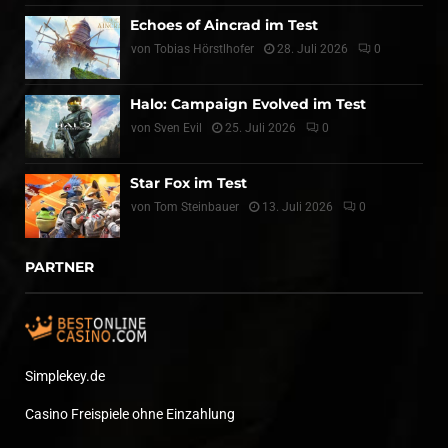
Echoes of Aincrad im Test
von
Tobias Hörstlhofer
28. Juli 2026
0
Halo: Campaign Evolved im Test
von
Sven Evil
25. Juli 2026
0
Star Fox im Test
von
Tom Steinbauer
13. Juli 2026
0
PARTNER
Simplekey.de
Casino Freispiele ohne Einzahlung