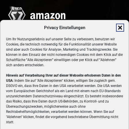
Privacy Einstellungen
Um Ihr Nutzungserlebnis auf unserer Seite zu verbessern, benutzen wir
Cookies, die technisch notwendig für die Funktionalität unserer Website
sind aber auch Cookies für Analyse-, Marketing und Trackingzwecke. Sie
können in den Einsatz der nicht notwendigen Cookies mit dem Klick auf die
Schaltfläche
"
Alle Akzeptieren
"
einwilligen oder per Klick auf
"
Ablehnen
"
sich anders entscheiden.
Hinweis auf Verarbeitung Ihrer auf dieser Webseite erhobenen Daten in den
USA:
Indem Sie auf "Alle Akzeptieren" klicken, willigen Sie zugleich gem.
ÜBER UNS
DSGVO ein, dass Ihre Daten in den USA verarbeitet werden. Die USA werden
vom Europäischen Gerichtshof als ein Land mit einem nach EU-Standards
VON GAMERN, FÜR GAMER! Gamers.at ist das älteste Online-
unzureichendem Datenschutzniveau eingeschätzt. Es besteht insbesondere
Spielemagazin Österreichs und bringt täglich aktuelle News,
das Risiko, dass Ihre Daten durch US-Behörden, zu Kontroll- und zu
Reviews und Videos zu PC- und Konsolenspielen, Gaming-
Überwachungszwecken, möglicherweise auch ohne
Rechtsbehelfsmöglichkeiten, verarbeitet werden können. Wenn Sie auf
Hardware und aus der Welt des e-Sport's.
"Ablehnen" klicken, findet die vorgehend beschriebene Übermittlung nicht
statt.
Schreib uns:
redaktion@gamers.at