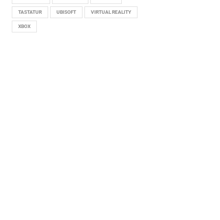
TASTATUR
UBISOFT
VIRTUAL REALITY
XBOX