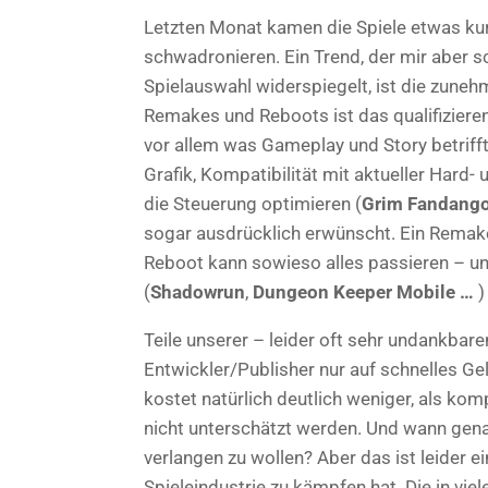
Letzten Monat kamen die Spiele etwas kur
schwadronieren. Ein Trend, der mir aber sc
Spielauswahl widerspiegelt, ist die zune
Remakes und Reboots ist das qualifiziere
vor allem was Gameplay und Story betrifft
Grafik, Kompatibilität mit aktueller Hard-
die Steuerung optimieren (
Grim Fandang
sogar ausdrücklich erwünscht. Ein Remake
Reboot kann sowieso alles passieren – un
(
Shadowrun
,
Dungeon Keeper Mobile …
)
Teile unserer – leider oft sehr undankbar
Entwickler/Publisher nur auf schnelles Gel
kostet natürlich deutlich weniger, als ko
nicht unterschätzt werden. Und wann genau
verlangen zu wollen? Aber das ist leider 
Spieleindustrie zu kämpfen hat. Die in vi