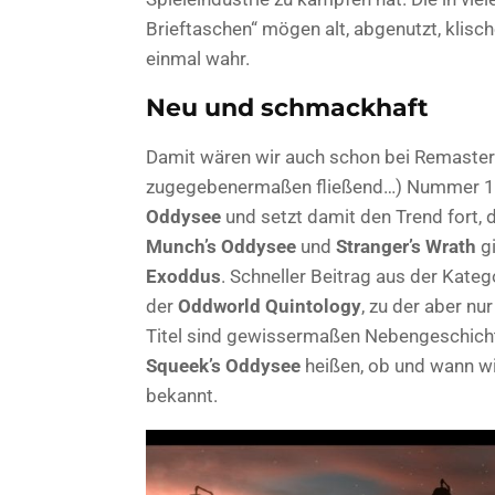
Brieftaschen“ mögen alt, abgenutzt, klisch
einmal wahr.
Neu und schmackhaft
Damit wären wir auch schon bei Remaste
zugegebenermaßen fließend…) Nummer 1
Oddysee
und setzt damit den Trend fort, 
Munch’s Oddysee
und
Stranger’s Wrath
g
Exoddus
. Schneller Beitrag aus der Kate
der
Oddworld Quintology
, zu der aber n
Titel sind gewissermaßen Nebengeschichten
Squeek’s Oddysee
heißen, ob und wann wi
bekannt.