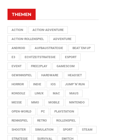
THEMEN
ACTION
ACTION-ADVENTURE
ACTION-ROLLENSPIEL
ADVENTURE
ANDROID
AUFBAUSTRATEGIE
BEAT 'EM UP
E3
ECHTZEITSTRATEGIE
ESPORT
EVENT
FREE2PLAY
GAMESCOM
GEWINNSPIEL
HARDWARE
HEADSET
HORROR
INDIE
IOS
JUMP 'N' RUN
KONSOLE
LINUX
MAC
MAUS
MESSE
MMO
MOBILE
NINTENDO
OPEN-WORLD
PC
PLAYSTATION
RENNSPIEL
RETRO
ROLLENSPIEL
SHOOTER
SIMULATION
SPORT
STEAM
STRATEGIE
SURVIVAL
SWITCH