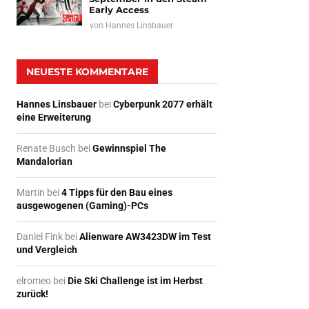
Early Access
von
Hannes Linsbauer
NEUESTE KOMMENTARE
Hannes Linsbauer
bei
Cyberpunk 2077 erhält
eine Erweiterung
Renate Busch
bei
Gewinnspiel The
Mandalorian
Martin
bei
4 Tipps für den Bau eines
ausgewogenen (Gaming)-PCs
Daniel Fink
bei
Alienware AW3423DW im Test
und Vergleich
elromeo
bei
Die Ski Challenge ist im Herbst
zurück!