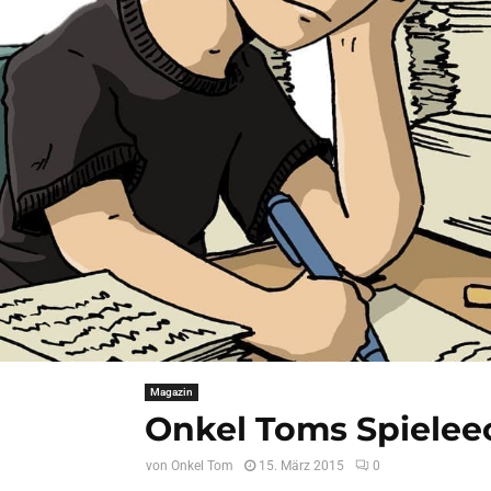
Magazin
Onkel Toms Spieleec
von
Onkel Tom
15. März 2015
0