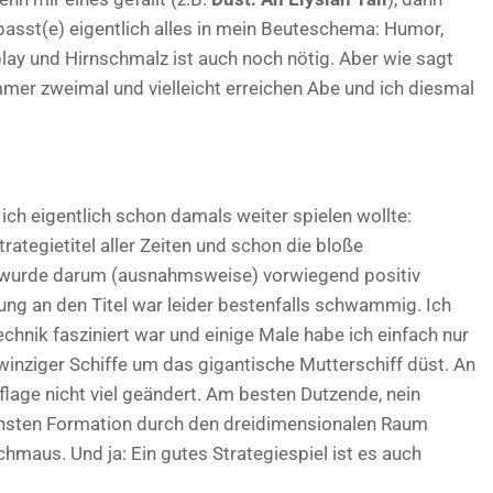
passt(e) eigentlich alles in mein Beuteschema: Humor,
ay und Hirnschmalz ist auch noch nötig. Aber wie sagt
mer zweimal und vielleicht erreichen Abe und ich diesmal
ich eigentlich schon damals weiter spielen wollte:
Strategietitel aller Zeiten und schon die bloße
wurde darum (ausnahmsweise) vorwiegend positiv
g an den Titel war leider bestenfalls schwammig. Ich
echnik fasziniert war und einige Male habe ich einfach nur
inziger Schiffe um das gigantische Mutterschiff düst. An
flage nicht viel geändert. Am besten Dutzende, nein
ensten Formation durch den dreidimensionalen Raum
chmaus. Und ja: Ein gutes Strategiespiel ist es auch