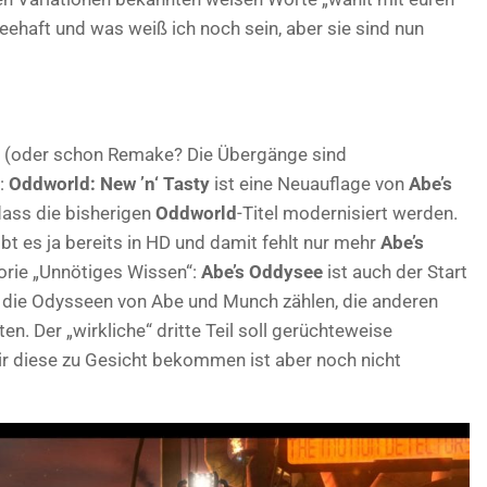
eehaft und was weiß ich noch sein, aber sie sind nun
r (oder schon Remake? Die Übergänge sind
:
Oddworld: New ’n‘ Tasty
ist eine Neuauflage von
Abe’s
dass die bisherigen
Oddworld
-Titel modernisiert werden.
ibt es ja bereits in HD und damit fehlt nur mehr
Abe’s
gorie „Unnötiges Wissen“:
Abe’s Oddysee
ist auch der Start
ur die Odysseen von Abe und Munch zählen, die anderen
. Der „wirkliche“ dritte Teil soll gerüchteweise
r diese zu Gesicht bekommen ist aber noch nicht