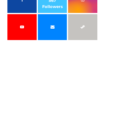
567
Followers