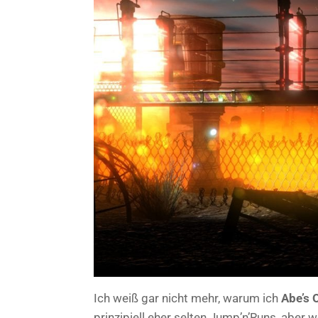
Ich weiß gar nicht mehr, warum ich
Abe’s
prinzipiell eher selten Jump’n’Runs, aber w