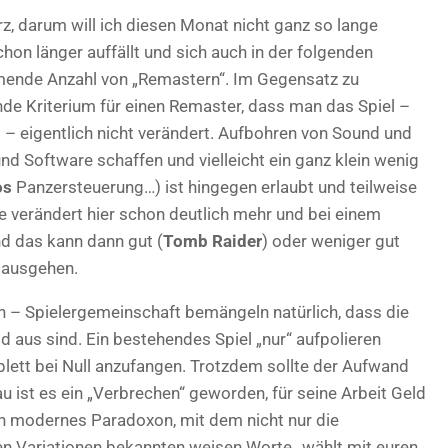
z, darum will ich diesen Monat nicht ganz so lange
hon länger auffällt und sich auch in der folgenden
hmende Anzahl von „Remastern“. Im Gegensatz zu
nde Kriterium für einen Remaster, dass man das Spiel –
 – eigentlich nicht verändert. Aufbohren von Sound und
 und Software schaffen und vielleicht ein ganz klein wenig
os
Panzersteuerung…) ist hingegen erlaubt und teilweise
 verändert hier schon deutlich mehr und bei einem
d das kann dann gut (
Tomb Raider
) oder weniger gut
 ausgehen.
en – Spielergemeinschaft bemängeln natürlich, dass die
d aus sind. Ein bestehendes Spiel „nur“ aufpolieren
mplett bei Null anzufangen. Trotzdem sollte der Aufwand
 ist es ein „Verbrechen“ geworden, für seine Arbeit Geld
ein modernes Paradoxon, mit dem nicht nur die
elen Variationen bekannten weisen Worte „wählt mit euren