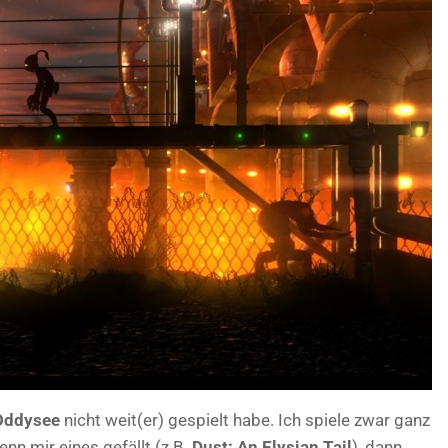
 Oddysee
nicht weit(er) gespielt habe. Ich spiele zwar ganz
enn mir eines gefällt (z.B.
Dust: An Elysian Tail
), dann