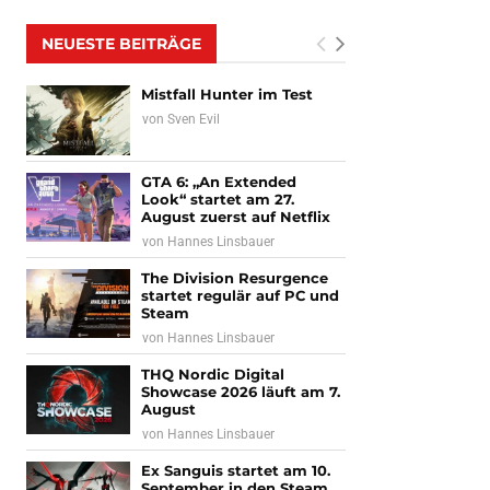
NEUESTE BEITRÄGE
Mistfall Hunter im Test
von
Sven Evil
GTA 6: „An Extended
Look“ startet am 27.
August zuerst auf Netflix
von
Hannes Linsbauer
The Division Resurgence
startet regulär auf PC und
Steam
von
Hannes Linsbauer
THQ Nordic Digital
Showcase 2026 läuft am 7.
August
von
Hannes Linsbauer
Ex Sanguis startet am 10.
September in den Steam