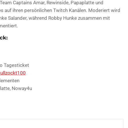
r Team Captains Amar, Rewinside, Papaplatte und
auf ihren persönlichen Twitch Kanälen. Moderiert wird
Imke Salander, während Robby Hunke zusammen mit
entiert.
ck:
ro Tagesticket
bullzockt100
Elementen
latte, Noway4u