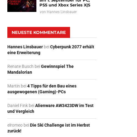
am 1. September für PC,
PS5 und Xbox Series X|S
von
Hannes Linsbauer
NEUESTE KOMMENTARE
Hannes Linsbauer
bei
Cyberpunk 2077 erhält
eine Erweiterung
Renate Busch
bei
Gewinnspiel The
Mandalorian
Martin
bei
4 Tipps für den Bau eines
ausgewogenen (Gaming)-PCs
Daniel Fink
bei
Alienware AW3423DW im Test
und Vergleich
elromeo
bei
Die Ski Challenge ist im Herbst
zurück!