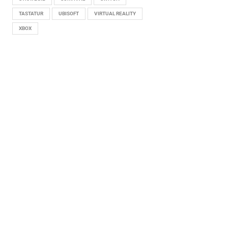
TASTATUR
UBISOFT
VIRTUAL REALITY
XBOX