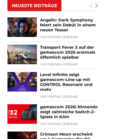
NEUESTE BEITRÄGE
Angelic: Dark Symphony
feiert sein Debüt in einem
neuen Teaser
von
Hannes Linsbauer
Transport Fever 3 auf der
gamescom 2026 erstmals
öffentlich spielbar
von
Hannes Linsbauer
Level Infinite zeigt
gamescom-Line-up mit
CONTROL Resonant und
mehr
von
Hannes Linsbauer
gamescom 2026: Nintendo
zeigt zahlreiche Switch-2-
Spiele in Köln
von
Hannes Linsbauer
Crimson Moon erscheint