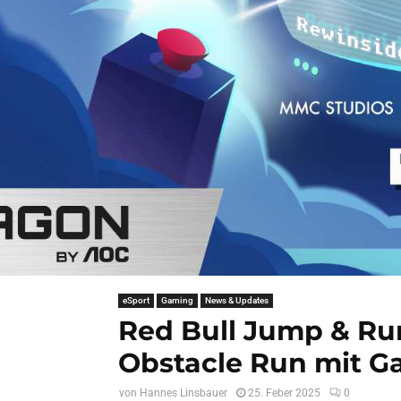
eSport
Gaming
News & Updates
Red Bull Jump & Ru
Obstacle Run mit G
von
Hannes Linsbauer
25. Feber 2025
0