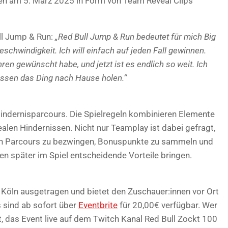
n am 5. März 2025 in Form von Team Reveal Clips
ll Jump & Run:
„Red Bull Jump & Run bedeutet für mich Big
eschwindigkeit. Ich will einfach auf jeden Fall gewinnen.
hren gewünscht habe, und jetzt ist es endlich so weit. Ich
üssen das Ding nach Hause holen.“
Hindernisparcours. Die Spielregeln kombinieren Elemente
len Hindernissen. Nicht nur Teamplay ist dabei gefragt,
en Parcours zu bezwingen, Bonuspunkte zu sammeln und
en später im Spiel entscheidende Vorteile bringen.
 Köln ausgetragen und bietet den Zuschauer:innen vor Ort
s sind ab sofort über
Eventbrite
für 20,00€ verfügbar. Wer
it, das Event live auf dem Twitch Kanal Red Bull Zockt 100