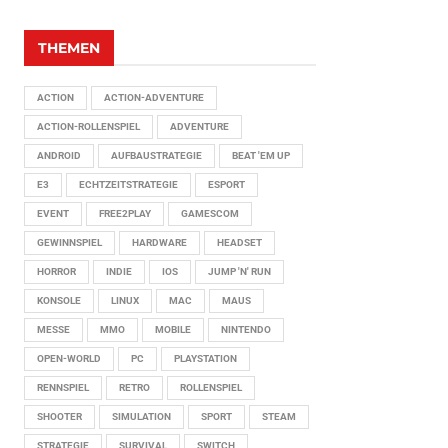
THEMEN
ACTION
ACTION-ADVENTURE
ACTION-ROLLENSPIEL
ADVENTURE
ANDROID
AUFBAUSTRATEGIE
BEAT 'EM UP
E3
ECHTZEITSTRATEGIE
ESPORT
EVENT
FREE2PLAY
GAMESCOM
GEWINNSPIEL
HARDWARE
HEADSET
HORROR
INDIE
IOS
JUMP 'N' RUN
KONSOLE
LINUX
MAC
MAUS
MESSE
MMO
MOBILE
NINTENDO
OPEN-WORLD
PC
PLAYSTATION
RENNSPIEL
RETRO
ROLLENSPIEL
SHOOTER
SIMULATION
SPORT
STEAM
STRATEGIE
SURVIVAL
SWITCH