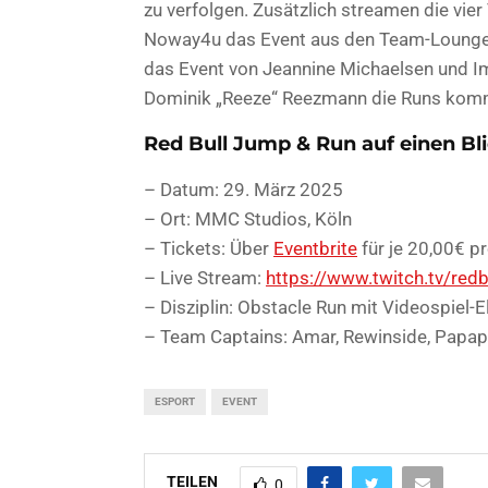
zu verfolgen. Zusätzlich streamen die vie
Noway4u das Event aus den Team-Lounges 
das Event von Jeannine Michaelsen und 
Dominik „Reeze“ Reezmann die Runs komm
Red Bull Jump & Run auf einen Bli
– Datum: 29. März 2025
– Ort: MMC Studios, Köln
– Tickets: Über
Eventbrite
für je 20,00€ p
– Live Stream:
https://www.twitch.tv/red
– Disziplin: Obstacle Run mit Videospiel-
– Team Captains: Amar, Rewinside, Papap
ESPORT
EVENT
TEILEN
0