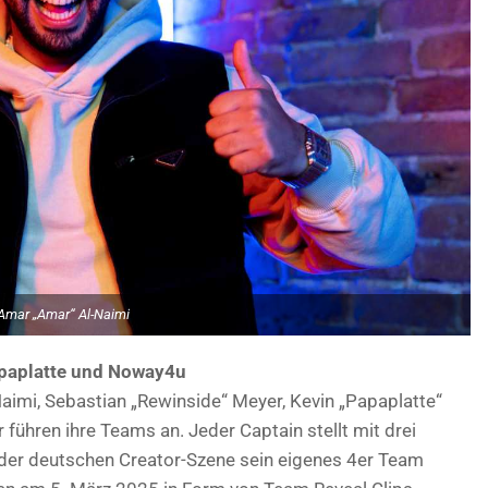
Amar „Amar“ Al-Naimi
apaplatte und Noway4u
imi, Sebastian „Rewinside“ Meyer, Kevin „Papaplatte“
führen ihre Teams an. Jeder Captain stellt mit drei
 der deutschen Creator-Szene sein eigenes 4er Team