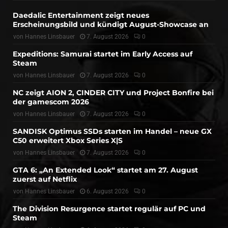
Daedalic Entertainment zeigt neues
Erscheinungsbild und kündigt August-Showcase an
von
Hannes Linsbauer
7. August 2026
0
Expeditions: Samurai startet im Early Access auf
Steam
von
Hannes Linsbauer
7. August 2026
0
NC zeigt AION 2, CINDER CITY und Project Bonfire bei
der gamescom 2026
von
Hannes Linsbauer
7. August 2026
0
SANDISK Optimus SSDs starten im Handel – neue GX
C50 erweitert Xbox Series X|S
von
Hannes Linsbauer
7. August 2026
0
GTA 6: „An Extended Look“ startet am 27. August
zuerst auf Netflix
von
Hannes Linsbauer
6. August 2026
0
The Division Resurgence startet regulär auf PC und
Steam