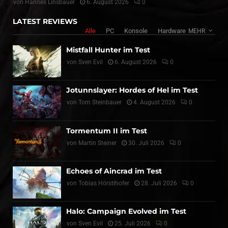
von
Hannes Linsbauer
6. August 2026
0
LATEST REVIEWS
Alle
PC
Konsole
Hardware
MEHR
Mistfall Hunter im Test
von
Sven Evil
6. August 2026
0
Jotunnslayer: Hordes of Hel im Test
von
Tom Steinbauer
4. August 2026
0
Tormentum II im Test
von
Martin Steiner
30. Juli 2026
0
Echoes of Aincrad im Test
von
Tobias Hörstlhofer
28. Juli 2026
0
Halo: Campaign Evolved im Test
von
Sven Evil
25. Juli 2026
0