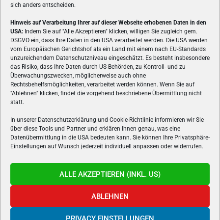
sich anders entscheiden.
Hinweis auf Verarbeitung Ihrer auf dieser Webseite erhobenen Daten in den
USA:
Indem Sie auf "Alle Akzeptieren" klicken, willigen Sie zugleich gem.
ÜBER UNS
DSGVO ein, dass Ihre Daten in den USA verarbeitet werden. Die USA werden
vom Europäischen Gerichtshof als ein Land mit einem nach EU-Standards
VON GAMERN, FÜR GAMER! Gamers.at ist das älteste Online-
unzureichendem Datenschutzniveau eingeschätzt. Es besteht insbesondere
Spielemagazin Österreichs und bringt täglich aktuelle News,
das Risiko, dass Ihre Daten durch US-Behörden, zu Kontroll- und zu
Reviews und Videos zu PC- und Konsolenspielen, Gaming-
Überwachungszwecken, möglicherweise auch ohne
Rechtsbehelfsmöglichkeiten, verarbeitet werden können. Wenn Sie auf
Hardware und aus der Welt des e-Sport's.
"Ablehnen" klicken, findet die vorgehend beschriebene Übermittlung nicht
statt.
Schreib uns:
redaktion@gamers.at
In unserer Datenschutzerklärung und Cookie-Richtlinie informieren wir Sie
über diese Tools und Partner und erklären Ihnen genau, was eine
FOLGE UNS
Datenübermittlung in die USA bedeuten kann. Sie können Ihre Privatsphäre-
Einstellungen auf Wunsch jederzeit individuell anpassen oder widerrufen.
ALLE AKZEPTIEREN (INKL. US)
ABLEHNEN
PRIVACY EINSTELLUNGEN