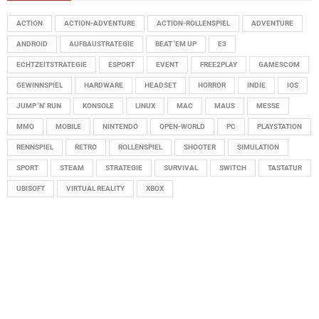
ACTION
ACTION-ADVENTURE
ACTION-ROLLENSPIEL
ADVENTURE
ANDROID
AUFBAUSTRATEGIE
BEAT 'EM UP
E3
ECHTZEITSTRATEGIE
ESPORT
EVENT
FREE2PLAY
GAMESCOM
GEWINNSPIEL
HARDWARE
HEADSET
HORROR
INDIE
IOS
JUMP 'N' RUN
KONSOLE
LINUX
MAC
MAUS
MESSE
MMO
MOBILE
NINTENDO
OPEN-WORLD
PC
PLAYSTATION
RENNSPIEL
RETRO
ROLLENSPIEL
SHOOTER
SIMULATION
SPORT
STEAM
STRATEGIE
SURVIVAL
SWITCH
TASTATUR
UBISOFT
VIRTUAL REALITY
XBOX