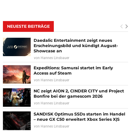
NEUESTE BEITRÄGE
Daedalic Entertainment zeigt neues
Erscheinungsbild und kündigt August-
Showcase an
von
Hannes Linsbauer
Expeditions: Samurai startet im Early
Access auf Steam
von
Hannes Linsbauer
NC zeigt AION 2, CINDER CITY und Project
Bonfire bei der gamescom 2026
von
Hannes Linsbauer
SANDISK Optimus SSDs starten im Handel
– neue GX C50 erweitert Xbox Series X|S
von
Hannes Linsbauer