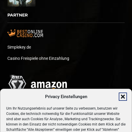
PARTNER
Simplekey.de
Casino Freispiele ohne Einzahlung
Privacy Einstellungen
Um Ihr Nutzungserlebnis auf unserer Seite zu verbessern, benutzen wir
Cookies, die technisch notwendig für die Funktionalität unserer Website
sind aber auch Cookies für Analyse-, Marketing und Trackingzwecke. Sie
können in den Einsatz der nicht notwendigen Cookies mit dem Klick auf die
Schaltfläche
"
Alle Akzeptieren
"
einwilligen oder per Klick auf
"
Ablehnen
"