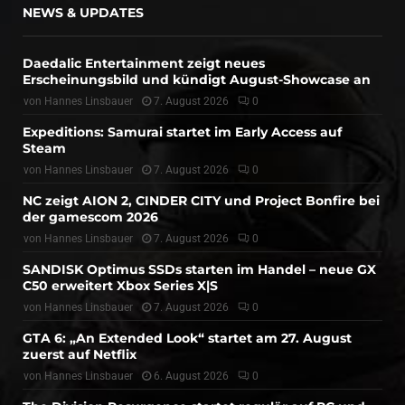
NEWS & UPDATES
Daedalic Entertainment zeigt neues
Erscheinungsbild und kündigt August-Showcase an
von
Hannes Linsbauer
7. August 2026
0
Expeditions: Samurai startet im Early Access auf
Steam
von
Hannes Linsbauer
7. August 2026
0
NC zeigt AION 2, CINDER CITY und Project Bonfire bei
der gamescom 2026
von
Hannes Linsbauer
7. August 2026
0
SANDISK Optimus SSDs starten im Handel – neue GX
C50 erweitert Xbox Series X|S
von
Hannes Linsbauer
7. August 2026
0
GTA 6: „An Extended Look“ startet am 27. August
zuerst auf Netflix
von
Hannes Linsbauer
6. August 2026
0