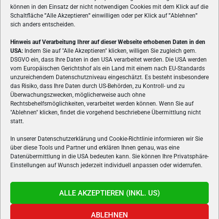
können in den Einsatz der nicht notwendigen Cookies mit dem Klick auf die
Schaltfläche
"
Alle Akzeptieren
"
einwilligen oder per Klick auf
"
Ablehnen
"
sich anders entscheiden.
Hinweis auf Verarbeitung Ihrer auf dieser Webseite erhobenen Daten in den
USA:
Indem Sie auf "Alle Akzeptieren" klicken, willigen Sie zugleich gem.
ÜBER UNS
DSGVO ein, dass Ihre Daten in den USA verarbeitet werden. Die USA werden
vom Europäischen Gerichtshof als ein Land mit einem nach EU-Standards
VON GAMERN, FÜR GAMER! Gamers.at ist das älteste Online-
unzureichendem Datenschutzniveau eingeschätzt. Es besteht insbesondere
Spielemagazin Österreichs und bringt täglich aktuelle News,
das Risiko, dass Ihre Daten durch US-Behörden, zu Kontroll- und zu
Reviews und Videos zu PC- und Konsolenspielen, Gaming-
Überwachungszwecken, möglicherweise auch ohne
Rechtsbehelfsmöglichkeiten, verarbeitet werden können. Wenn Sie auf
Hardware und aus der Welt des e-Sport's.
"Ablehnen" klicken, findet die vorgehend beschriebene Übermittlung nicht
statt.
Schreib uns:
redaktion@gamers.at
In unserer Datenschutzerklärung und Cookie-Richtlinie informieren wir Sie
über diese Tools und Partner und erklären Ihnen genau, was eine
FOLGE UNS
Datenübermittlung in die USA bedeuten kann. Sie können Ihre Privatsphäre-
Einstellungen auf Wunsch jederzeit individuell anpassen oder widerrufen.
ALLE AKZEPTIEREN (INKL. US)
ABLEHNEN