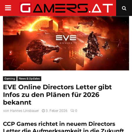
PRIMARY
MENU
Gaming
News & Updates
EVE Online Directors Letter gibt
Infos zu den Plänen für 2026
bekannt
von
Hannes Linsbauer
3. Feber 2026
0
CCP Games richtet in neuem Directors
Letter die Aufmerksamkeit in die Zukunft