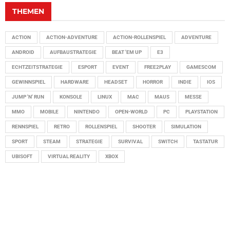
THEMEN
ACTION
ACTION-ADVENTURE
ACTION-ROLLENSPIEL
ADVENTURE
ANDROID
AUFBAUSTRATEGIE
BEAT 'EM UP
E3
ECHTZEITSTRATEGIE
ESPORT
EVENT
FREE2PLAY
GAMESCOM
GEWINNSPIEL
HARDWARE
HEADSET
HORROR
INDIE
IOS
JUMP 'N' RUN
KONSOLE
LINUX
MAC
MAUS
MESSE
MMO
MOBILE
NINTENDO
OPEN-WORLD
PC
PLAYSTATION
RENNSPIEL
RETRO
ROLLENSPIEL
SHOOTER
SIMULATION
SPORT
STEAM
STRATEGIE
SURVIVAL
SWITCH
TASTATUR
UBISOFT
VIRTUAL REALITY
XBOX