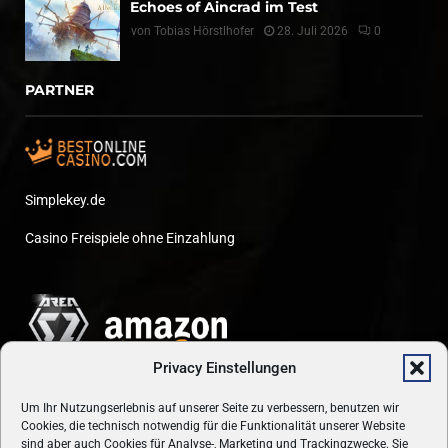
Echoes of Aincrad im Test
von
Tobias Hörstlhofer
28. Juli 2026
0
PARTNER
Simplekey.de
Casino Freispiele ohne Einzahlung
Privacy Einstellungen
Um Ihr Nutzungserlebnis auf unserer Seite zu verbessern, benutzen wir
Cookies, die technisch notwendig für die Funktionalität unserer Website
sind aber auch Cookies für Analyse-, Marketing und Trackingzwecke. Sie