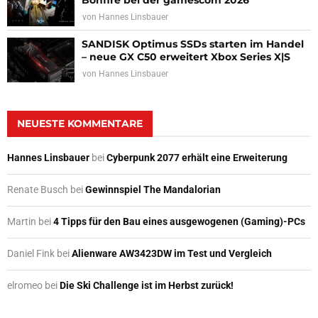
Bonfire bei der gamescom 2026
von
Hannes Linsbauer
SANDISK Optimus SSDs starten im Handel
– neue GX C50 erweitert Xbox Series X|S
von
Hannes Linsbauer
NEUESTE KOMMENTARE
Hannes Linsbauer
bei
Cyberpunk 2077 erhält eine Erweiterung
Renate Busch
bei
Gewinnspiel The Mandalorian
Martin
bei
4 Tipps für den Bau eines ausgewogenen (Gaming)-PCs
Daniel Fink
bei
Alienware AW3423DW im Test und Vergleich
elromeo
bei
Die Ski Challenge ist im Herbst zurück!