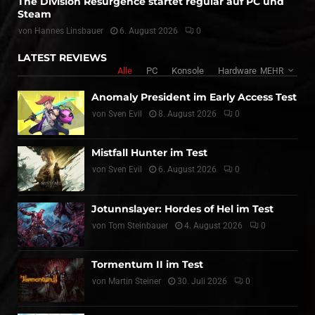
The Division Resurgence startet regulär auf PC und
Steam
von
Hannes Linsbauer
6. August 2026
0
LATEST REVIEWS
Alle
PC
Konsole
Hardware
MEHR
Anomaly President im Early Access Test
von
Sven Evil
8. August 2026
0
Mistfall Hunter im Test
von
Sven Evil
6. August 2026
0
Jotunnslayer: Hordes of Hel im Test
von
Tom Steinbauer
4. August 2026
0
Tormentum II im Test
von
Martin Steiner
30. Juli 2026
0