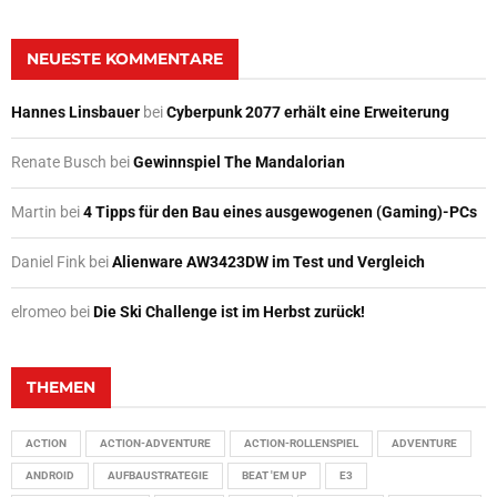
NEUESTE KOMMENTARE
Hannes Linsbauer
bei
Cyberpunk 2077 erhält eine Erweiterung
Renate Busch
bei
Gewinnspiel The Mandalorian
Martin
bei
4 Tipps für den Bau eines ausgewogenen (Gaming)-PCs
Daniel Fink
bei
Alienware AW3423DW im Test und Vergleich
elromeo
bei
Die Ski Challenge ist im Herbst zurück!
THEMEN
ACTION
ACTION-ADVENTURE
ACTION-ROLLENSPIEL
ADVENTURE
ANDROID
AUFBAUSTRATEGIE
BEAT 'EM UP
E3