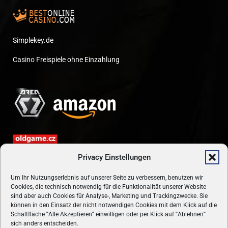
Simplekey.de
Casino Freispiele ohne Einzahlung
Privacy Einstellungen
Um Ihr Nutzungserlebnis auf unserer Seite zu verbessern, benutzen wir
Cookies, die technisch notwendig für die Funktionalität unserer Website
sind aber auch Cookies für Analyse-, Marketing und Trackingzwecke. Sie
können in den Einsatz der nicht notwendigen Cookies mit dem Klick auf die
Schaltfläche
"
Alle Akzeptieren
"
einwilligen oder per Klick auf
"
Ablehnen
"
sich anders entscheiden.