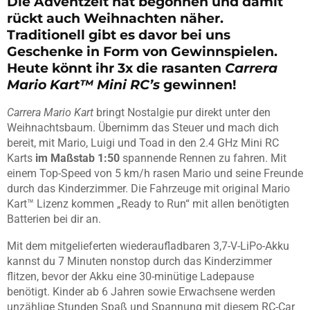
Die Adventzeit hat begonnen und damit
rückt auch Weihnachten näher.
Traditionell gibt es davor bei uns
Geschenke in Form von Gewinnspielen.
Heute könnt ihr 3x die rasanten
Carrera
Mario Kart™ Mini RC’s
gewinnen!
Carrera Mario Kart
bringt Nostalgie pur direkt unter den
Weihnachtsbaum. Übernimm das Steuer und mach dich
bereit, mit Mario, Luigi und Toad in den 2.4 GHz Mini RC
Karts
im Maßstab 1:50
spannende Rennen zu fahren. Mit
einem Top-Speed von 5 km/h rasen Mario und seine Freunde
durch das Kinderzimmer. Die Fahrzeuge mit original Mario
Kart™ Lizenz kommen „Ready to Run“ mit allen benötigten
Batterien bei dir an.
Mit dem mitgelieferten wiederaufladbaren 3,7-V-LiPo-Akku
kannst du 7 Minuten nonstop durch das Kinderzimmer
flitzen, bevor der Akku eine 30-minütige Ladepause
benötigt. Kinder ab 6 Jahren sowie Erwachsene werden
unzählige Stunden Spaß und Spannung mit diesem RC-Car