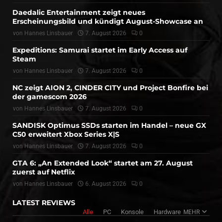
Daedalic Entertainment zeigt neues
Erscheinungsbild und kündigt August-Showcase an
von
Hannes Linsbauer
7. August 2026
0
Expeditions: Samurai startet im Early Access auf
Steam
von
Hannes Linsbauer
7. August 2026
0
NC zeigt AION 2, CINDER CITY und Project Bonfire bei
der gamescom 2026
von
Hannes Linsbauer
7. August 2026
0
SANDISK Optimus SSDs starten im Handel – neue GX
C50 erweitert Xbox Series X|S
von
Hannes Linsbauer
7. August 2026
0
GTA 6: „An Extended Look“ startet am 27. August
zuerst auf Netflix
von
Hannes Linsbauer
6. August 2026
0
LATEST REVIEWS
Alle
PC
Konsole
Hardware
MEHR