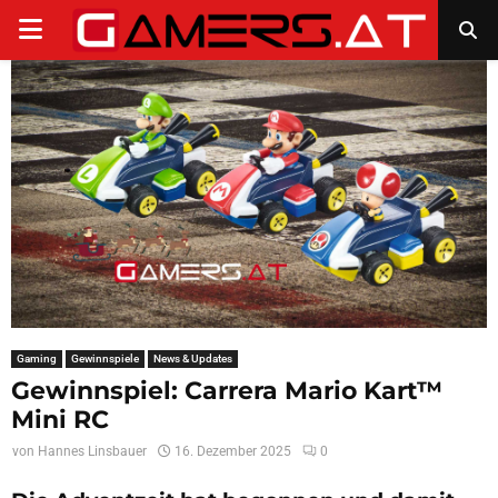
PRIMARY
MENU
Gaming
Gewinnspiele
News & Updates
Gewinnspiel: Carrera Mario Kart™
Mini RC
von
Hannes Linsbauer
16. Dezember 2025
0