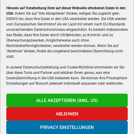
Hinweis auf Verarbeitung Ihrer auf dieser Webseite erhobenen Daten in den
USA:
Indem Sie auf "Alle Akzeptieren" klicken, willigen Sie zugleich gem.
ÜBER UNS
DSGVO ein, dass Ihre Daten in den USA verarbeitet werden. Die USA werden
vom Europäischen Gerichtshof als ein Land mit einem nach EU-Standards
VON GAMERN, FÜR GAMER! Gamers.at ist das älteste Online-
unzureichendem Datenschutzniveau eingeschätzt. Es besteht insbesondere
Spielemagazin Österreichs und bringt täglich aktuelle News,
das Risiko, dass Ihre Daten durch US-Behörden, zu Kontroll- und zu
Reviews und Videos zu PC- und Konsolenspielen, Gaming-
Überwachungszwecken, möglicherweise auch ohne
Hardware und aus der Welt des e-Sport's.
Rechtsbehelfsmöglichkeiten, verarbeitet werden können. Wenn Sie auf
"Ablehnen" klicken, findet die vorgehend beschriebene Übermittlung nicht
Schreib uns:
redaktion@gamers.at
statt.
In unserer Datenschutzerklärung und Cookie-Richtlinie informieren wir Sie
über diese Tools und Partner und erklären Ihnen genau, was eine
FOLGE UNS
Datenübermittlung in die USA bedeuten kann. Sie können Ihre Privatsphäre-
Einstellungen auf Wunsch jederzeit individuell anpassen oder widerrufen.
ALLE AKZEPTIEREN (INKL. US)
ABLEHNEN
PRIVACY EINSTELLUNGEN
Gamers.at v6 © 1999-2024 All Rights Reserved -
Kontakt
|
Impressum
|