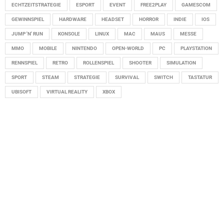
ECHTZEITSTRATEGIE
ESPORT
EVENT
FREE2PLAY
GAMESCOM
GEWINNSPIEL
HARDWARE
HEADSET
HORROR
INDIE
IOS
JUMP 'N' RUN
KONSOLE
LINUX
MAC
MAUS
MESSE
MMO
MOBILE
NINTENDO
OPEN-WORLD
PC
PLAYSTATION
RENNSPIEL
RETRO
ROLLENSPIEL
SHOOTER
SIMULATION
SPORT
STEAM
STRATEGIE
SURVIVAL
SWITCH
TASTATUR
UBISOFT
VIRTUAL REALITY
XBOX