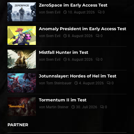
ZeroSpace im Early Access Test
von
Sven Evil
10. August 2026
0
Anomaly President im Early Access Test
von
Sven Evil
8. August 2026
0
Mistfall Hunter im Test
von
Sven Evil
6. August 2026
0
Jotunnslayer: Hordes of Hel im Test
von
Tom Steinbauer
4. August 2026
0
Tormentum II im Test
von
Martin Steiner
30. Juli 2026
0
PARTNER