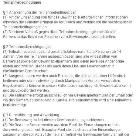
Teilnahmebedingungen
§ 1 Anerkennung der Teilnahmebedingungen
(1) Mit der Einsendung von für das Gewinnspiel erforderlichen Informationen
erkennen die Teilnehmer*innen ausdrücklich und verbindlich die nachfolgenden
Teilnahmebedingungen an.
(2) Bei einem Verstoß gegen diese Teilnahmebedingungen behält sich
Gamers.at das Recht vor, Personen vom Gewinnspiel auszuschließen.
§ 2 Teilnahmeberechtigungen
(1) Teilnahmeberechtigt sind geschäftsfähige natürliche Personen ab 14
Jahren. Von der Teilnahme ausgeschlossen sind alle Angestellten von
Gamers.at sowie den Gewinnspielpartnern und deren jeweilige Angehörige
ersten und zweiten Grades als auch deren Ehe- und Lebenspartner in
eheähnlicher Gemeinschaft.
(2) Ausgeschlossen werden auch Personen, die sich unerlaubter Hilfsmittel
bedienen oder sich anderweitig durch Manipulation Vorteile verschaffen.
Gegebenenfalls können in diesen Fällen auch nachträglich Gewinne aberkannt
und zurückgefordert werden.
(3) Die Teilnahme erfolgt ausschließlich via Gewinnspielformular, per Email oder
via den Gamers.at Social-Media Kanäle. Pro Teilnehmer*in wird eine Teilnahme
berücksichtigt.
§ 3 Durchführung und Abwicklung
(1) Der Rechtsweg ist bei diesem Gewinnspiel ausgeschlossen.
(2) Die Gewinner*innen werden aus dem Pool der Einsendungen mittels
Jurywertung bestimmt. Besagter Pool stellt sich aus allen Einsendungen
zusammen, die vor Ablauf der Teilnahmefrist via Gewinnspielformular mit der