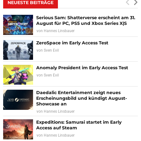
NEUESTE BEITRÄGE
Serious Sam: Shatterverse erscheint am 31.
August für PC, PS5 und Xbox Series X|S
von
Hannes Linsbauer
ZeroSpace im Early Access Test
von
Sven Evil
Anomaly President im Early Access Test
von
Sven Evil
Daedalic Entertainment zeigt neues
Erscheinungsbild und kündigt August-
Showcase an
von
Hannes Linsbauer
Expeditions: Samurai startet im Early
Access auf Steam
von
Hannes Linsbauer